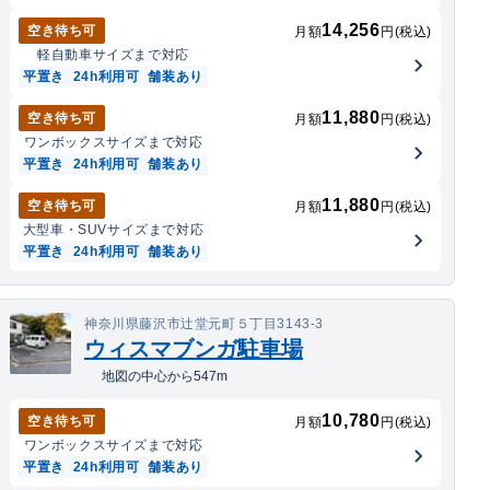
14,256
空き待ち可
月額
円(税込)
軽自動車
サイズまで対応
平置き
24h利用可
舗装あり
11,880
空き待ち可
月額
円(税込)
ワンボックス
サイズまで対応
平置き
24h利用可
舗装あり
11,880
空き待ち可
月額
円(税込)
大型車・SUV
サイズまで対応
平置き
24h利用可
舗装あり
神奈川県藤沢市辻堂元町５丁目3143-3
ウィスマブンガ駐車場
地図の中心から547m
10,780
空き待ち可
月額
円(税込)
ワンボックス
サイズまで対応
平置き
24h利用可
舗装あり