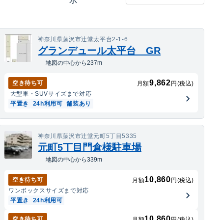
示
神奈川県藤沢市辻堂太平台2-1-6
グランデュール太平台 GR
地図の中心から237m
9,862
空き待ち可
月額
円(税込)
大型車・SUV
サイズまで対応
平置き
24h利用可
舗装あり
神奈川県藤沢市辻堂元町5丁目5335
元町5丁目門倉様駐車場
地図の中心から339m
10,860
空き待ち可
月額
円(税込)
ワンボックス
サイズまで対応
平置き
24h利用可
10,860
空き待ち可
月額
円(税込)