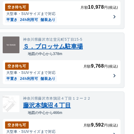
10,978
空き待ち可
月額
円(税込)
大型車・SUV
サイズまで対応
平置き
24h利用可
舗装あり
神奈川県藤沢市辻堂元町5丁目15-5
Ｓ．ブロッサム駐車場
地図の中心から378m
9,768
空き待ち可
月額
円(税込)
大型車・SUV
サイズまで対応
平置き
24h利用可
舗装あり
神奈川県藤沢市本鵠沼４丁目１２ー２２
藤沢本鵠沼４丁目
地図の中心から466m
9,592
空き待ち可
月額
円(税込)
大型車・SUV
サイズまで対応