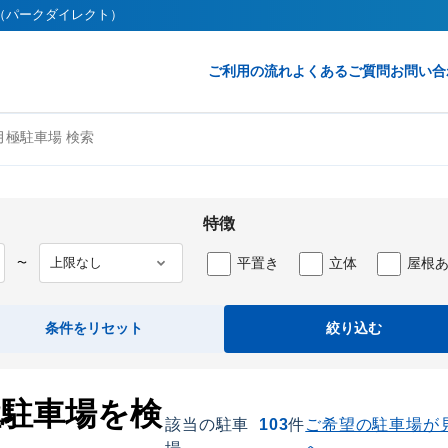
ct（パークダイレクト）
ご利用の流れ
よくあるご質問
お問い合
月極駐車場 検索
特徴
平置き
立体
屋根
〜
条件をリセット
絞り込む
極駐車場を検
該当の駐車
103
件
ご希望の駐車場が