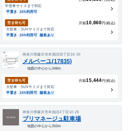
中型車
サイズまで対応
平置き
24h利用可
10,860
空き待ち可
月額
円(税込)
大型車・SUV
サイズまで対応
平置き
24h利用可
舗装あり
神奈川県藤沢市本鵠沼四丁目16-30
メルベーユ(17835)
地図の中心から348m
15,444
空き待ち可
月額
円(税込)
大型車・SUV
サイズまで対応
平置き
24h利用可
舗装あり
神奈川県藤沢市本鵠沼4丁目10-26
プリマネージュ駐車場
地図の中心から350m