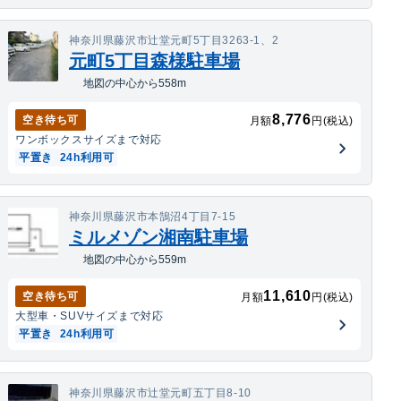
神奈川県藤沢市辻堂元町5丁目3263-1、2
元町5丁目森様駐車場
地図の中心から558m
8,776
空き待ち可
月額
円(税込)
ワンボックス
サイズまで対応
平置き
24h利用可
神奈川県藤沢市本鵠沼4丁目7-15
ミルメゾン湘南駐車場
地図の中心から559m
11,610
空き待ち可
月額
円(税込)
大型車・SUV
サイズまで対応
平置き
24h利用可
神奈川県藤沢市辻堂元町五丁目8-10