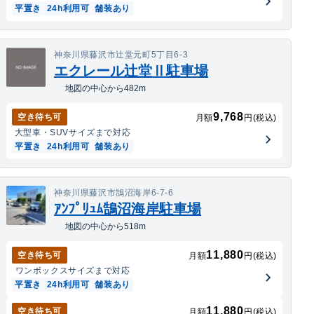
平置き
24h利用可
舗装あり
神奈川県藤沢市辻堂元町5丁目6-3
エクレール辻堂Ⅱ駐車場
地図の中心から482m
9,768
空き待ち可
月額
円(税込)
大型車・SUV
サイズまで対応
平置き
24h利用可
舗装あり
神奈川県藤沢市鵠沼海岸6-7-6
ｱﾝﾌﾟﾘｭﾑ鵠沼海岸駐車場
地図の中心から518m
11,880
空き待ち可
月額
円(税込)
ワンボックス
サイズまで対応
平置き
24h利用可
舗装あり
11,880
空き待ち可
月額
円(税込)