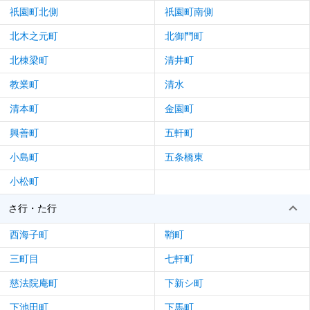
祇園町北側
祇園町南側
北木之元町
北御門町
北棟梁町
清井町
教業町
清水
清本町
金園町
興善町
五軒町
小島町
五条橋東
小松町
さ行・た行
西海子町
鞘町
三町目
七軒町
慈法院庵町
下新シ町
下池田町
下馬町