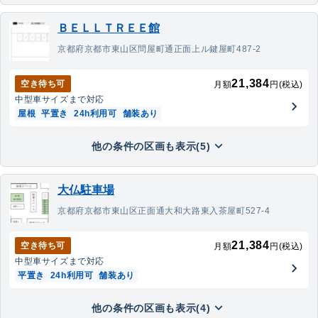
ＢＥＬＬＴＲＥＥ館
京都府京都市東山区問屋町通正面上ル鍵屋町487-2
21,384
空き待ち可
月額
円(税込)
中型車
サイズまで対応
屋根
平置き
24h利用可
舗装あり
他の条件の区画も表示(5)
大仏駐車場
京都府京都市東山区正面通大和大路東入茶屋町527-4
21,384
空き待ち可
月額
円(税込)
中型車
サイズまで対応
平置き
24h利用可
舗装あり
他の条件の区画も表示(4)