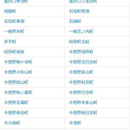
粟田口華頂町
粟田口三条坊町
池殿町
石垣町西側
石垣町東側
石橋町
一橋野本町
一橋宮ノ内町
井手町
稲荷町北組
稲荷町南組
今熊野池田町
今熊野梅ケ谷町
今熊野北日吉町
今熊野小松山町
今熊野泉山町
今熊野総山町
今熊野剣宮町
今熊野椥ノ森町
今熊野日吉町
今熊野宝蔵町
今熊野本多山町
今熊野南谷町
今熊野南日吉町
今小路町
今道町