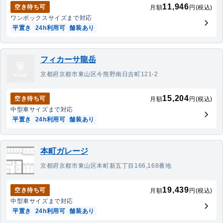
11,946
空き待ち可
月額
円(税込)
ワンボックス
サイズまで対応
平置き
24h利用可
舗装あり
フィカーサ龍岳
京都府京都市東山区今熊野南日吉町121-2
15,204
空き待ち可
月額
円(税込)
中型車
サイズまで対応
平置き
24h利用可
舗装あり
本町ガレージ
京都府京都市東山区本町新五丁目166,168番地
19,439
空き待ち可
月額
円(税込)
中型車
サイズまで対応
平置き
24h利用可
舗装あり