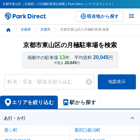
京都市東山区（京都府）の月極駐車場を検索 | Park Direct（パークダイレクト）
現在地から探す
京都府
京都市
京都市東山区の月極駐車場 検索
京都市東山区の月極駐車場を検索
13
20,045
掲載中の駐車場
件
平均賃料
円
20,045
平置き
円
地図表示
エリアを絞り込む
駅から探す
あ行・か行
新シ町
粟田口鍛冶町