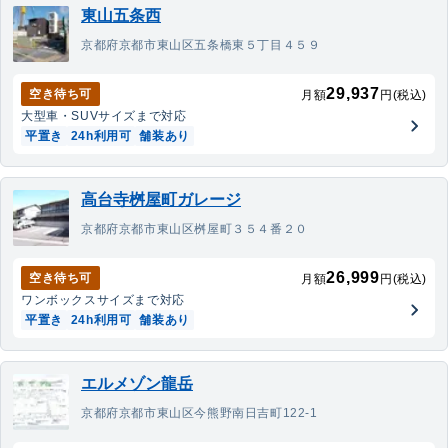
東山五条西
京都府京都市東山区五条橋東５丁目４５９
29,937
空き待ち可
月額
円(税込)
大型車・SUV
サイズまで対応
平置き
24h利用可
舗装あり
高台寺桝屋町ガレージ
京都府京都市東山区桝屋町３５４番２０
26,999
空き待ち可
月額
円(税込)
ワンボックス
サイズまで対応
平置き
24h利用可
舗装あり
エルメゾン龍岳
京都府京都市東山区今熊野南日吉町122-1