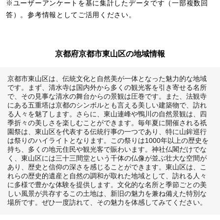
※ユーザーアンケートを基に集計したデータです（一部複数回
答）。参考情報としてご活用ください。
京都府京都市東山区の地域情報
京都市東山区は、伝統文化と自然美が一体となった魅力的な地域
です。まず、清水寺は国内外から多くの観光客を引き寄せる名所
で、その見事な清水の舞台からの景観は圧巻です。また、法観寺
にある五重塔は京都のシンボルとも言える美しい建築物で、訪れ
る人々を魅了します。さらに、東山連峰や鴨川の自然景観は、四
季折々の美しさを楽しむことができます。毎年夏に開催される祇
園祭は、東山区を代表する伝統行事の一つであり、特に山鉾巡行
は祭りのハイライトとなります。この祭りは1000年以上の歴史を
持ち、多くの地元住民や観光客で賑わいます。神社仏閣だけでな
く、東山区には三十三間堂という千体の仏像が並ぶ壮大な空間が
あり、歴史と信仰の深さを感じることができます。東山区は、こ
れらの歴史的遺産と自然の調和が取れた地域として、訪れる人々
に多様で豊かな体験を提供します。文化的な名所と季節ごとの美
しい風景が共存するこの土地は、新旧の魅力を兼ね備えた特別な
場所です。ぜひ一度訪れて、その魅力を体感してみてください。