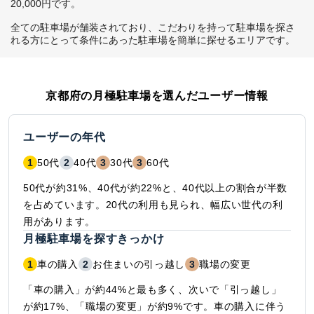
20,000円です。

全ての駐車場が舗装されており、こだわりを持って駐車場を探さ
れる方にとって条件にあった駐車場を簡単に探せるエリアです。
京都府
の月極駐車場を選んだユーザー情報
ユーザーの年代
1
50代
2
40代
3
30代
3
60代
50代が約31%、40代が約22%と、40代以上の割合が半数
を占めています。20代の利用も見られ、幅広い世代の利
用があります。
月極駐車場を探すきっかけ
1
車の購入
2
お住まいの引っ越し
3
職場の変更
「車の購入」が約44%と最も多く、次いで「引っ越し」
が約17%、「職場の変更」が約9%です。車の購入に伴う