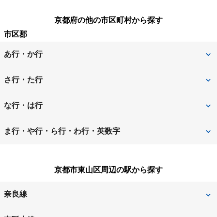
京都府の他の市区町村から探す
市区郡
あ行・か行
綾部市
宇治市
さ行・た行
乙訓郡大山崎町
亀岡市
城陽市
相楽郡精華町
な行・は行
木津川市
京田辺市
綴喜郡井手町
長岡京市
南丹市
ま行・や行・ら行・わ行・英数字
京丹後市
京都市
福知山市
船井郡京丹波町
舞鶴市
宮津市
京都市右京区
京都市上京区
京都市東山区周辺の駅から探す
向日市
八幡市
京都市北区
京都市左京区
奈良線
与謝郡与謝野町
京都市下京区
京都市中京区