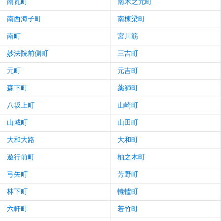
南瓦町
南木之元町
南西海子町
南棟梁町
南町
宮川筋
妙法院前側町
三吉町
元町
元吉町
森下町
薬師町
八坂上町
山崎町
山城町
山田町
大和大路
大和町
遊行前町
柚之木町
弓矢町
芳野町
林下町
轆轤町
六軒町
若竹町