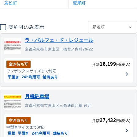
若松町
鷲尾町
契約可のみ表示
ラ・パルフェ・ド・レジェール
京都府京都市東山区一橋宮ノ内町29-22
16,199
空き待ち可
月額
円(税込)
ワンボックス
サイズまで対応
平置き
24h利用可
舗装あり
月極駐車場
京都府京都市東山区三条通白川橋 付近
27,432
空き待ち可
月額
円(税込)
中型車
サイズまで対応
屋根
平置き
24h利用可
舗装あり