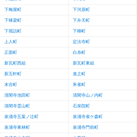
下梅屋町
下河原町
下棟梁町
下弁天町
下堀詰町
下柳町
上人町
定法寺町
正面町
白糸町
新瓦町西組
新瓦町東組
新五軒町
進之町
末吉町
朱雀町
清閑寺池田町
清閑寺山ノ内町
清閑寺霊山町
石泉院町
泉涌寺五葉ノ辻町
泉涌寺雀ケ森町
泉涌寺東林町
泉涌寺門前町