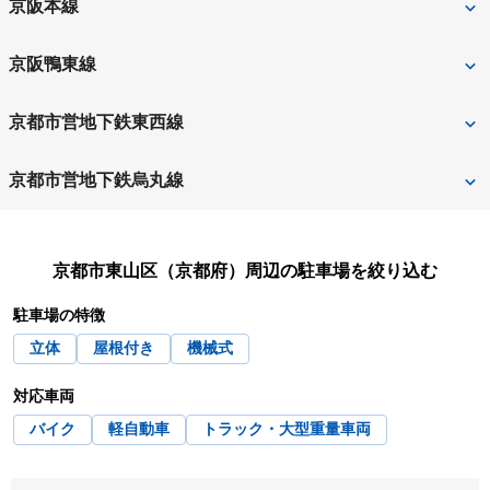
東福寺
京阪本線
京都市西京区
京都市東山区
七条
三条
京阪鴨東線
京都市伏見区
京都市南区
東福寺
清水五条
三条
京都市営地下鉄東西線
京都市山科区
久世郡久御山町
祇園四条
鳥羽街道
三条京阪
東山
京都市営地下鉄烏丸線
蹴上
五条
四条
京都市東山区（京都府）
周辺の駐車場を絞り込む
駐車場の特徴
立体
屋根付き
機械式
対応車両
バイク
軽自動車
トラック・大型重量車両