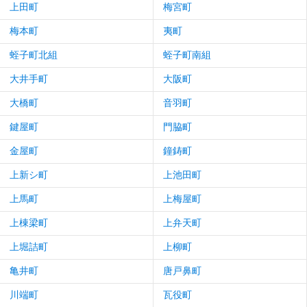
上田町
梅宮町
梅本町
夷町
蛭子町北組
蛭子町南組
大井手町
大阪町
大橋町
音羽町
鍵屋町
門脇町
金屋町
鐘鋳町
上新シ町
上池田町
上馬町
上梅屋町
上棟梁町
上弁天町
上堀詰町
上柳町
亀井町
唐戸鼻町
川端町
瓦役町