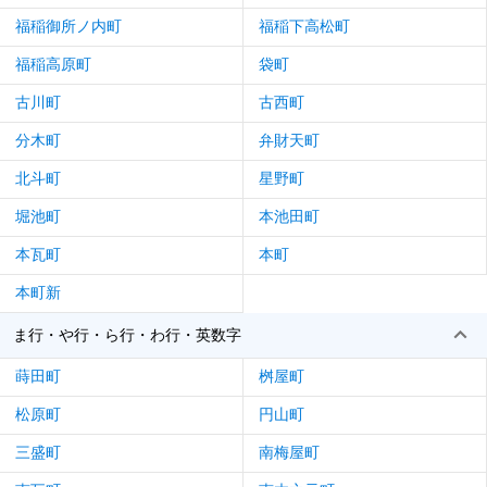
福稲御所ノ内町
福稲下高松町
福稲高原町
袋町
古川町
古西町
分木町
弁財天町
北斗町
星野町
堀池町
本池田町
本瓦町
本町
本町新
ま行・や行・ら行・わ行・英数字
蒔田町
桝屋町
松原町
円山町
三盛町
南梅屋町