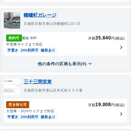
轆轤町ガレージ
京都府京都市東山区轆轤町110-23
35,640
契約可
最短
8/9
~
月額
円(税込)
中型車
サイズまで対応
平置き
24h利用可
舗装あり
他の条件の区画も表示(9)
三十三間堂東
京都府京都市東山区本瓦町６５９番
19,008
空き待ち可
月額
円(税込)
大型車・SUV
サイズまで対応
平置き
24h利用可
舗装あり