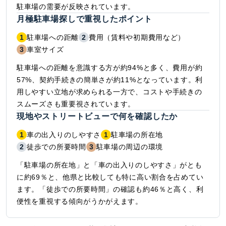
駐車場の需要が反映されています。
月極駐車場探しで重視したポイント
1
駐車場への距離
2
費用（賃料や初期費用など）
3
車室サイズ
駐車場への距離を意識する方が約94%と多く、費用が約
57%、契約手続きの簡単さが約11%となっています。利
用しやすい立地が求められる一方で、コストや手続きの
スムーズさも重要視されています。
現地やストリートビューで何を確認したか
1
車の出入りのしやすさ
1
駐車場の所在地
2
徒歩での所要時間
3
駐車場の周辺の環境
「駐車場の所在地」と「車の出入りのしやすさ」がとも
に約69％と、他県と比較しても特に高い割合を占めてい
ます。「徒歩での所要時間」の確認も約46％と高く、利
便性を重視する傾向がうかがえます。