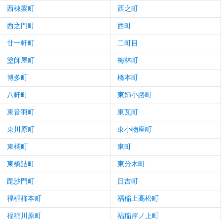
西棟梁町
西之町
西之門町
西町
廿一軒町
二町目
塗師屋町
梅林町
博多町
橋本町
八軒町
東姉小路町
東音羽町
東瓦町
東川原町
東小物座町
東橘町
東町
東橋詰町
東分木町
毘沙門町
日吉町
福稲柿本町
福稲上高松町
福稲川原町
福稲岸ノ上町