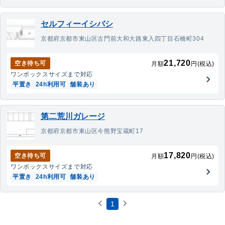
セルフィーイシバシ
京都府京都市東山区古門前大和大路東入四丁目石橋町304
21,720
空き待ち可
月額
円(税込)
ワンボックス
サイズまで対応
平置き
24h利用可
舗装あり
第二荒川ガレージ
京都府京都市東山区今熊野宝蔵町17
17,820
空き待ち可
月額
円(税込)
ワンボックス
サイズまで対応
平置き
24h利用可
舗装あり
1