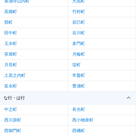
泉涌寺山内町
大黒町
高畑町
竹村町
巽町
辰巳町
田中町
谷川町
玉水町
多門町
茶屋町
月輪町
月見町
堤町
土居之内町
常盤町
富永町
豊浦町
な行・は行
中之町
長光町
西川原町
西小物座町
西御門町
西橘町