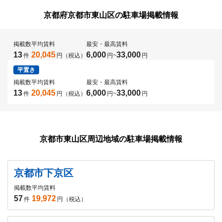
京都府京都市東山区の駐車場掲載情報
掲載数
平均賃料
最安・最高賃料
13
20,045
6,000
33,000
件
円（税込）
円
~
円
平置き
掲載数
平均賃料
最安・最高賃料
13
20,045
6,000
33,000
件
円（税込）
円
~
円
京都市東山区周辺地域の駐車場掲載情報
京都市下京区
掲載数
平均賃料
57
19,972
件
円（税込）