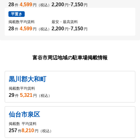
28
4,599
2,200
7,150
件
円（税込）
円
~
円
平置き
掲載数
平均賃料
最安・最高賃料
28
4,599
2,200
7,150
件
円（税込）
円
~
円
富谷市周辺地域の駐車場掲載情報
黒川郡大和町
掲載数
平均賃料
29
5,321
件
円（税込）
仙台市泉区
掲載数
平均賃料
257
8,210
件
円（税込）