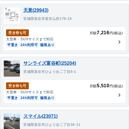
天意(29943)
宮城県富谷市富谷仏所176-16
7,216
空き待ち可
月額
円(税込)
大型車・SUV
サイズまで対応
平置き
24h利用可
舗装あり
サンライズ富谷町(25204)
宮城県富谷市ひより台二丁目6-1
5,510
空き待ち可
月額
円(税込)
大型車・SUV
サイズまで対応
平置き
24h利用可
舗装あり
スマイル(23071)
宮城県富谷市ひより台二丁目34-11