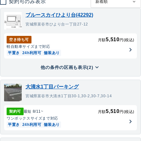
契約可のみ表示
ブルースカイひより台(42292)
宮城県富谷市ひより台一丁目27-12
5,510
空き待ち可
月額
円(税込)
軽自動車
サイズまで対応
平置き
24h利用可
舗装あり
他の条件の区画も表示(2)
大清水1丁目パーキング
宮城県富谷市大清水1丁目30-1,30-2,30-7,30-14
5,510
契約可
最短
8/11
~
月額
円(税込)
ワンボックス
サイズまで対応
平置き
24h利用可
舗装あり