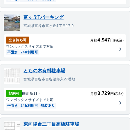
富ヶ丘Tパーキング
宮城県富谷市富ヶ丘4丁目17-9
4,947
空き待ち可
月額
円(税込)
ワンボックス
サイズまで対応
平置き
24h利用可
とちの木有料駐車場
宮城県富谷市富谷治部入27番地
3,729
契約可
最短
8/11
~
月額
円(税込)
ワンボックス
サイズまで対応
平置き
24h利用可
舗装あり
東向陽台三丁目高橋駐車場