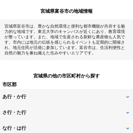
宮城県富谷市の地域情報
宮城県富谷市は、豊かな自然環境と便利な都市機能が共存する魅
力的な地域です。東北大学のキャンパスが近くにあり、教育環境
が整っています。また、地域で生産される新鮮な農産物も人気で
す。市内には地元の伝統を感じられるイベントも定期的に開催さ
れ、地元住民が活発に参加しています。富谷市は、生活利便性と
自然の魅力を兼ね備えた住みやすいエリアです。
宮城県の他の市区町村から探す
市区郡
あ行・か行
石巻市
岩沼市
さ行・た行
大崎市
角田市
塩竈市
柴田郡大河原町
な行・は行