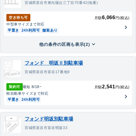
宮城県富谷市東向陽台三丁目70番42(地番)
6,066
空き待ち可
月額
円(税込)
中型車
サイズまで対応
平置き
24h利用可
舗装あり
他の条件の区画も表示(2)
フォンド 明坂Ⅱ別駐車場
宮城県富谷市富谷17番地9
2,541
契約可
最短
8/18
~
月額
円(税込)
軽自動車
サイズまで対応
平置き
24h利用可
フォンド明坂別駐車場
宮城県富谷市富谷明坂33