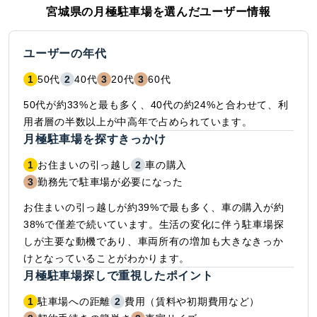
宮城県
の月極駐車場を選んだユーザー情報
ユーザーの年代
1
50代
2
40代
3
20代
3
60代
50代が約33%と最も多く、40代の約24%と合わせて、利
用者層の半数以上が中高年で占められています。
月極駐車場を探すきっかけ
1
お住まいの引っ越し
2
車の購入
3
勤務先で駐車場が必要になった
お住まいの引っ越しが約39%で最も多く、車の購入が約
38%で僅差で続いています。生活の変化に伴う駐車場探
しが主要な動機であり、車両所有の増加も大きなきっか
けとなっていることがわかります。
月極駐車場探しで重視したポイント
1
駐車場への距離
2
費用（賃料や初期費用など）