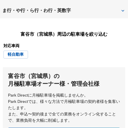
加美郡加美町
栗原市
柴田郡川崎町
柴田郡柴田町
名取市
東松島市
ま行・や行・ら行・わ行・英数字
黒川郡大衡村
黒川郡大和町
柴田郡村田町
白石市
宮城郡七ヶ浜町
宮城郡松島町
気仙沼市
仙台市
仙台市青葉区
富谷市（宮城県）
周辺の駐車場を絞り込む
宮城郡利府町
亘理郡山元町
対応車両
仙台市泉区
仙台市太白区
亘理郡亘理町
軽自動車
仙台市宮城野区
仙台市若林区
多賀城市
遠田郡美里町
富谷市（宮城県）の
月極駐車場オーナー様・管理会社様
遠田郡涌谷町
富谷市
Park Directに月極駐車場を掲載しませんか。
登米市
Park Directでは、様々な方法で月極駐車場の契約者様を集客い
たします。
また、申込〜契約後まで全ての業務をオンライン化すること
で、業務負荷を大幅に削減します。