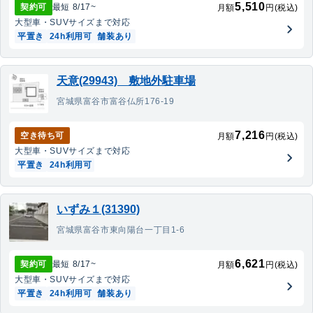
5,510
契約可
最短
8/17
~
月額
円(税込)
大型車・SUV
サイズまで対応
平置き
24h利用可
舗装あり
天意(29943) 敷地外駐車場
宮城県富谷市富谷仏所176-19
7,216
空き待ち可
月額
円(税込)
大型車・SUV
サイズまで対応
平置き
24h利用可
いずみ１(31390)
宮城県富谷市東向陽台一丁目1-6
6,621
契約可
最短
8/17
~
月額
円(税込)
大型車・SUV
サイズまで対応
平置き
24h利用可
舗装あり