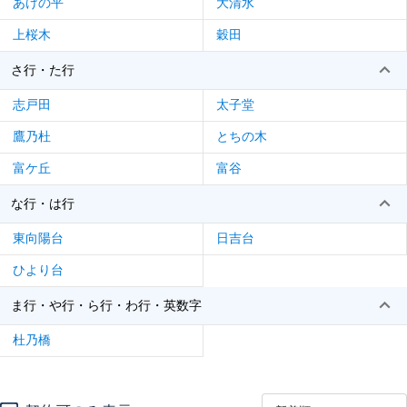
あけの平
大清水
上桜木
穀田
さ行・た行
志戸田
太子堂
鷹乃杜
とちの木
富ケ丘
富谷
な行・は行
東向陽台
日吉台
ひより台
ま行・や行・ら行・わ行・英数字
杜乃橋