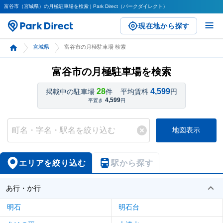
富谷市（宮城県）の月極駐車場を検索 | Park Direct（パークダイレクト）
現在地から探す
宮城県
富谷市の月極駐車場 検索
富谷市の月極駐車場を検索
28
4,599
掲載中の駐車場
件
平均賃料
円
4,599
平置き
円
地図表示
エリアを絞り込む
駅から探す
あ行・か行
明石
明石台