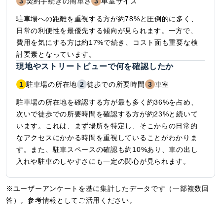
3
契約手続きの簡単さ
3
車室サイズ
駐車場への距離を重視する方が約78%と圧倒的に多く、
日常の利便性を最優先する傾向が見られます。一方で、
費用を気にする方は約17%で続き、コスト面も重要な検
討要素となっています。
現地やストリートビューで何を確認したか
1
駐車場の所在地
2
徒歩での所要時間
3
車室
駐車場の所在地を確認する方が最も多く約36%を占め、
次いで徒歩での所要時間を確認する方が約23%と続いて
います。これは、まず場所を特定し、そこからの日常的
なアクセスにかかる時間を重視していることがわかりま
す。また、駐車スペースの確認も約10%あり、車の出し
入れや駐車のしやすさにも一定の関心が見られます。
※ユーザーアンケートを基に集計したデータです（一部複数回
答）。参考情報としてご活用ください。