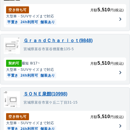
5,510
空き待ち可
月額
円(税込)
大型車・SUV
サイズまで対応
平置き
24h利用可
舗装あり
ＧｒａｎｄＣｈａｒｉｏｔ(9848)
宮城県富谷市富谷狸屋敷135-5
5,510
契約可
最短
8/17
~
月額
円(税込)
大型車・SUV
サイズまで対応
平置き
24h利用可
舗装あり
ＳＯＮＥ泉館(10998)
宮城県富谷市富ケ丘二丁目31-15
5,510
空き待ち可
月額
円(税込)
大型車・SUV
サイズまで対応
平置き
24h利用可
舗装あり