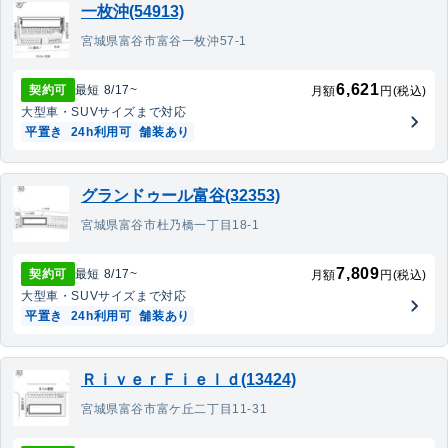
一枚沖(54913)
宮城県富谷市富谷一枚沖57-1
6,621
契約可
最短
8/17
~
月額
円(税込)
大型車・SUV
サイズまで対応
平置き
24h利用可
舗装あり
グランドゥール富谷(32353)
宮城県富谷市杜乃橋一丁目18-1
7,809
契約可
最短
8/17
~
月額
円(税込)
大型車・SUV
サイズまで対応
平置き
24h利用可
舗装あり
ＲｉｖｅｒＦｉｅｌｄ(13424)
宮城県富谷市富ケ丘二丁目11-31