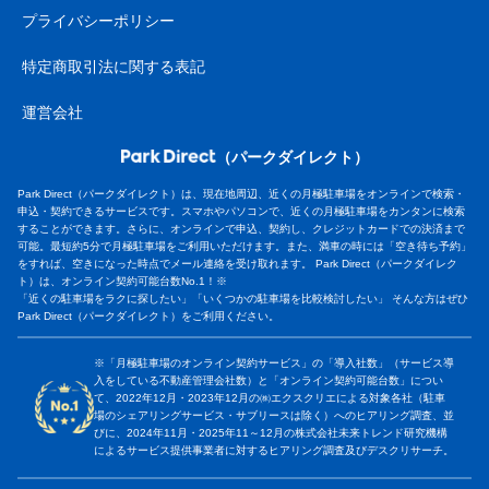
プライバシーポリシー
特定商取引法に関する表記
運営会社
（パークダイレクト）
Park Direct（パークダイレクト）は、現在地周辺、近くの月極駐車場をオンラインで検索・
申込・契約できるサービスです。スマホやパソコンで、近くの月極駐車場をカンタンに検索
することができます。さらに、オンラインで申込、契約し、クレジットカードでの決済まで
可能。最短約5分で月極駐車場をご利用いただけます。また、満車の時には「空き待ち予約」
をすれば、空きになった時点でメール連絡を受け取れます。 Park Direct（パークダイレク
ト）は、オンライン契約可能台数No.1！※
「近くの駐車場をラクに探したい」「いくつかの駐車場を比較検討したい」 そんな方はぜひ
Park Direct（パークダイレクト）をご利用ください。
※「月極駐車場のオンライン契約サービス」の「導入社数」（サービス導
入をしている不動産管理会社数）と「オンライン契約可能台数」につい
て、2022年12月・2023年12月の㈱エクスクリエによる対象各社（駐車
場のシェアリングサービス・サブリースは除く）へのヒアリング調査、並
びに、2024年11月・2025年11～12月の株式会社未来トレンド研究機構
によるサービス提供事業者に対するヒアリング調査及びデスクリサーチ。