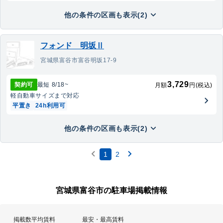
他の条件の区画も表示(2)
フォンド 明坂Ⅱ
宮城県富谷市富谷明坂17-9
3,729
契約可
最短
8/18
~
月額
円(税込)
軽自動車
サイズまで対応
平置き
24h利用可
他の条件の区画も表示(2)
1
2
宮城県富谷市の駐車場掲載情報
掲載数
平均賃料
最安・最高賃料