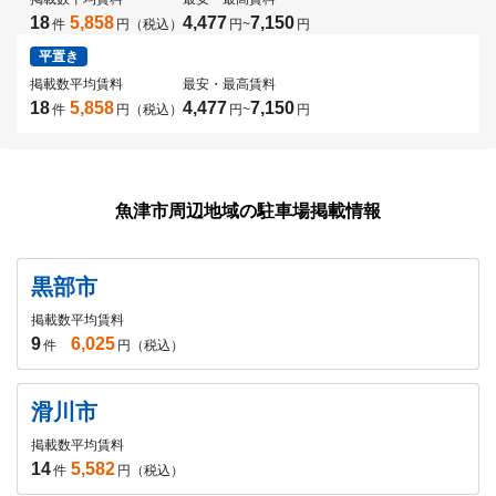
18
5,858
4,477
7,150
件
円（税込）
円
~
円
平置き
掲載数
平均賃料
最安・最高賃料
18
5,858
4,477
7,150
件
円（税込）
円
~
円
魚津市周辺地域の駐車場掲載情報
黒部市
掲載数
平均賃料
9
6,025
件
円（税込）
滑川市
掲載数
平均賃料
14
5,582
件
円（税込）