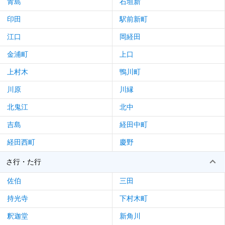
青島
石垣新
印田
駅前新町
江口
岡経田
金浦町
上口
上村木
鴨川町
川原
川縁
北鬼江
北中
吉島
経田中町
経田西町
慶野
さ行・た行
佐伯
三田
持光寺
下村木町
釈迦堂
新角川