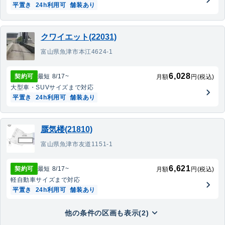
平置き
24h利用可
舗装あり
クワイエット(22031)
富山県魚津市本江4624-1
6,028
契約可
最短
8/17
~
月額
円(税込)
大型車・SUV
サイズまで対応
平置き
24h利用可
舗装あり
蜃気楼(21810)
富山県魚津市友道1151-1
6,621
契約可
最短
8/17
~
月額
円(税込)
軽自動車
サイズまで対応
平置き
24h利用可
舗装あり
他の条件の区画も表示(2)