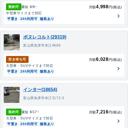
4,998
契約可
最短
8/8
~
月額
円(税込)
中型車
サイズまで対応
平置き
24h利用可
舗装あり
ボヌレコルト(29319)
富山県魚津市本江4666
6,028
空き待ち可
月額
円(税込)
大型車・SUV
サイズまで対応
平置き
24h利用可
舗装あり
インター(18654)
富山県魚津市本江3172-3
7,216
契約可
最短
8/17
~
月額
円(税込)
大型車・SUV
サイズまで対応
平置き
24h利用可
舗装あり