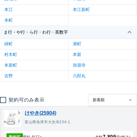
本江
本江新町
本町
ま行・や行・ら行・わ行・英数字
緑町
港町
村木町
本新
本新町
弥源寺
吉野
六郎丸
契約可のみ表示
けやき(25904)
富山県魚津市大光寺234-1
7,809