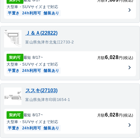
契約可
最短
8/17
~
月額
円(税込)
大型車・SUV
サイズまで対応
平置き
24h利用可
舗装あり
Ｊ＆Ａ(22822)
富山県魚津市北鬼江2733-2
6,028
契約可
最短
8/17
~
月額
円(税込)
大型車・SUV
サイズまで対応
平置き
24h利用可
舗装あり
ススキ(27103)
富山県魚津市印田1654-1
6,028
契約可
最短
8/17
~
月額
円(税込)
大型車・SUV
サイズまで対応
平置き
24h利用可
舗装あり