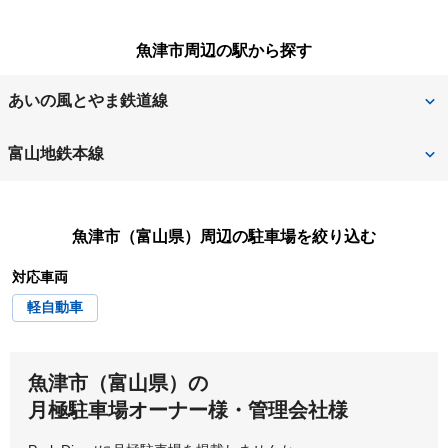
高岡市
砺波市
中新川郡上市町
中新川郡立山町
魚津市周辺の駅から探す
富山市
中新川郡舟橋村
滑川市
あいの風とやま鉄道線
南砺市
氷見市
魚津
富山地鉄本線
新魚津
経田
魚津市（富山県）
周辺の駐車場を絞り込む
西魚津
電鉄魚津
対応車両
軽自動車
魚津市（富山県）の
月極駐車場オーナー様・管理会社様