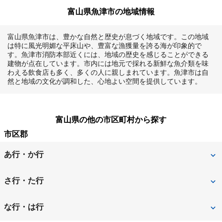
富山県魚津市の地域情報
富山県魚津市は、豊かな自然と歴史が息づく地域です。この地域
は特に風光明媚な平床山や、豊富な漁獲量を誇る海が印象的で
す。魚津市消防本部近くには、地域の歴史を感じることができる
建物が点在しています。市内には地元で採れる新鮮な魚介類を味
わえる飲食店も多く、多くの人に親しまれています。魚津市は自
然と地域の文化が調和した、心地よい空間を提供しています。
富山県の他の市区町村から探す
市区郡
あ行・か行
射水市
魚津市
さ行・た行
小矢部市
黒部市
下新川郡朝日町
下新川郡入善町
な行・は行