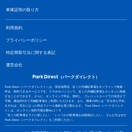
車庫証明の取り方
利用規約
プライバシーポリシー
特定商取引法に関する表記
運営会社
（パークダイレクト）
Park Direct（パークダイレクト）は、現在地周辺、近くの月極駐車場をオンラインで検索・
申込・契約できるサービスです。スマホやパソコンで、近くの月極駐車場をカンタンに検索
することができます。さらに、オンラインで申込、契約し、クレジットカードでの決済まで
可能。最短約5分で月極駐車場をご利用いただけます。また、満車の時には「空き待ち予約」
をすれば、空きになった時点でメール連絡を受け取れます。 Park Direct（パークダイレク
ト）は、オンライン契約可能台数No.1！※
「近くの駐車場をラクに探したい」「いくつかの駐車場を比較検討したい」 そんな方はぜひ
Park Direct（パークダイレクト）をご利用ください。