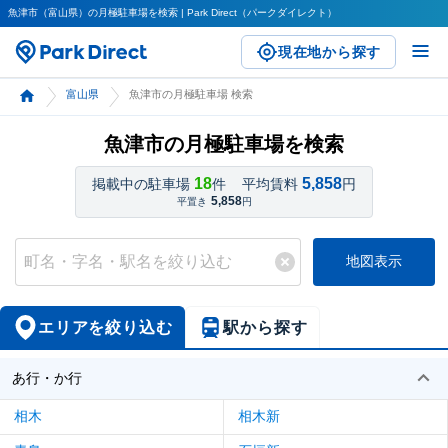
魚津市（富山県）の月極駐車場を検索 | Park Direct（パークダイレクト）
現在地から探す
富山県
魚津市の月極駐車場 検索
魚津市の月極駐車場を検索
18
5,858
掲載中の駐車場
件
平均賃料
円
5,858
平置き
円
地図表示
エリアを絞り込む
駅から探す
あ行・か行
相木
相木新