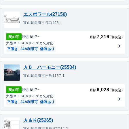
エスポワール(27150)
富山県魚津市江口493-1
7,216
契約可
最短
8/17
~
月額
円(税込)
大型車・SUV
サイズまで対応
平置き
24h利用可
舗装あり
ＡＢ ハーモニー(25534)
富山県魚津市吉島1137-1
6,028
契約可
最短
8/17
~
月額
円(税込)
大型車・SUV
サイズまで対応
平置き
24h利用可
舗装あり
Ａ＆Ｋ(25265)
富山県魚津市北鬼江2734-2