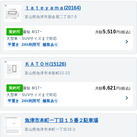
ｔａｔｅｙａｍａ(20164)
富山県魚津市新金屋二丁目7-5
5,510
契約可
最短
8/17
~
月額
円(税込)
大型車・SUV
サイズまで対応
平置き
24h利用可
舗装あり
ＫＡＴＯＨ(15126)
富山県魚津市本新町22-22
6,621
契約可
最短
8/17
~
月額
円(税込)
大型車・SUV
サイズまで対応
平置き
24h利用可
舗装あり
魚津市本町一丁目１５番２駐車場
富山県魚津市本町一丁目15-2