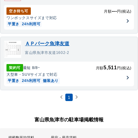
---
空き待ち可
月額
円(税込)
ワンボックス
サイズまで対応
平置き
24h利用可
ＡＰパーク魚津友道
富山県魚津市友道1602-2
5,511
契約可
最短
8/8
~
月額
円(税込)
大型車・SUV
サイズまで対応
平置き
24h利用可
舗装あり
1
富山県魚津市の駐車場掲載情報
掲載数
平均賃料
最安・最高賃料