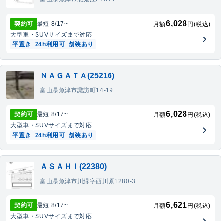
6,028
契約可
最短
8/17
~
月額
円(税込)
大型車・SUV
サイズまで対応
平置き
24h利用可
舗装あり
ＮＡＧＡＴＡ(25216)
富山県魚津市諏訪町14-19
6,028
契約可
最短
8/17
~
月額
円(税込)
大型車・SUV
サイズまで対応
平置き
24h利用可
舗装あり
ＡＳＡＨＩ(22380)
富山県魚津市川縁字西川原1280-3
6,621
契約可
最短
8/17
~
月額
円(税込)
大型車・SUV
サイズまで対応