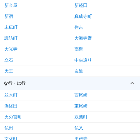
新金屋
新経田
新宿
真成寺町
末広町
住吉
諏訪町
大海寺野
大光寺
高畠
立石
中央通り
天王
友道
な行・は行
並木町
西尾崎
浜経田
東尾崎
火の宮町
双葉町
仏田
仏又
文化町
平伝寺