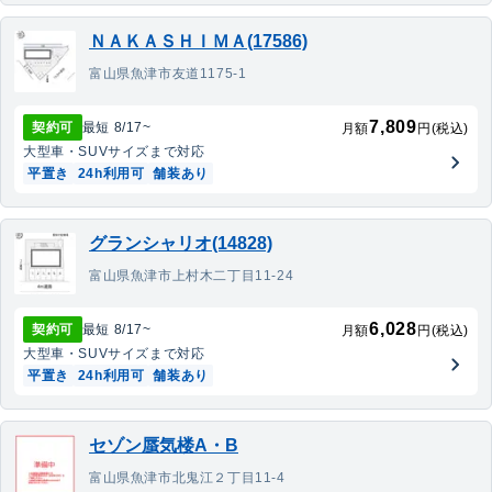
ＮＡＫＡＳＨＩＭＡ(17586)
富山県魚津市友道1175-1
7,809
契約可
最短
8/17
~
月額
円(税込)
大型車・SUV
サイズまで対応
平置き
24h利用可
舗装あり
グランシャリオ(14828)
富山県魚津市上村木二丁目11-24
6,028
契約可
最短
8/17
~
月額
円(税込)
大型車・SUV
サイズまで対応
平置き
24h利用可
舗装あり
セゾン蜃気楼A・B
富山県魚津市北鬼江２丁目11-4