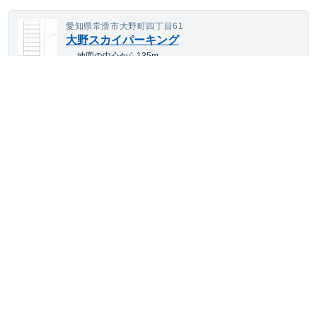
愛知県常滑市大野町四丁目61
大野スカイパーキング
地図の中心から135m
4,484
契約可
最短
8/8
~
月額
円(税込)
大型車・SUV
サイズまで対応
平置き
24h利用可
舗装あり
愛知県常滑市西之口四丁目32-1
やましょう(18115)
地図の中心から536m
6,028
契約可
最短
8/17
~
月額
円(税込)
大型車・SUV
サイズまで対応
平置き
24h利用可
舗装あり
愛知県常滑市小倉町3丁目164
小倉町3丁目パーキング