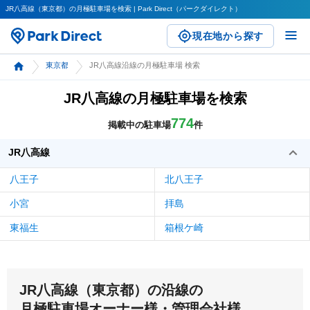
JR八高線（東京都）の月極駐車場を検索 | Park Direct（パークダイレクト）
現在地から探す
東京都
JR八高線沿線の月極駐車場 検索
JR八高線の月極駐車場を検索
774
掲載中の駐車場
件
JR八高線
八王子
北八王子
小宮
拝島
東福生
箱根ケ崎
JR八高線（東京都）の沿線の
月極駐車場オーナー様・管理会社様