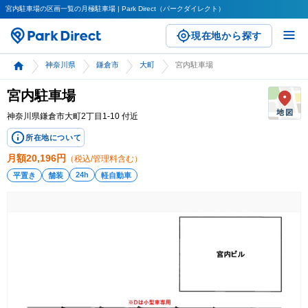
宮内駐車場の区画一覧の月極駐車場 | Park Direct（パークダイレクト）
現在地から探す
神奈川県
鎌倉市
大町
宮内駐車場
宮内駐車場
神奈川県鎌倉市大町2丁目1-10 付近
所在地について
月額
20,196
円
（税込/管理料含む）
24h
平置き
舗装
軽自動車