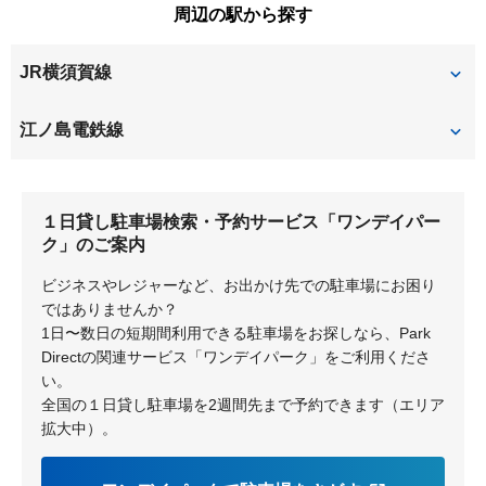
周辺の駅から探す
JR横須賀線
北鎌倉
鎌倉
江ノ島電鉄線
和田塚
極楽寺
１日貸し駐車場検索・予約サービス「ワンデイパー
由比ヶ浜
鎌倉
ク」のご案内
長谷
ビジネスやレジャーなど、お出かけ先での駐車場にお困り
ではありませんか？
1日〜数日の短期間利用できる駐車場をお探しなら、Park
Directの関連サービス「ワンデイパーク」をご利用くださ
い。
全国の１日貸し駐車場を2週間先まで予約できます（エリア
拡大中）。