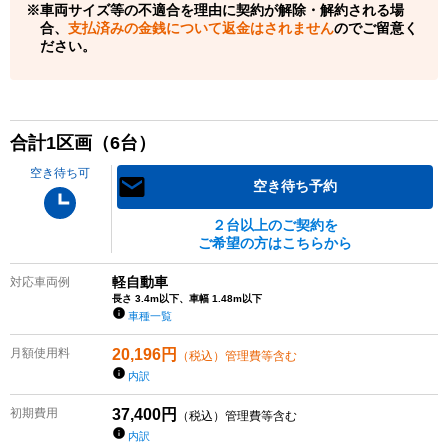
車両サイズ等の不適合を理由に契約が解除・解約される場
合、
支払済みの金銭について返金はされません
のでご留意く
ださい。
合計
1
区画（
6
台）
空き待ち可
空き待ち予約
２台以上のご契約を
ご希望の方はこちらから
軽自動車
対応車両例
長さ 3.4m以下、車幅 1.48m以下
車種一覧
月額使用料
20,196
円
（税込）管理費等含む
内訳
初期費用
37,400
円
（税込）管理費等含む
内訳