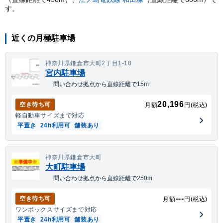
す。
近くの月極駐車場
神奈川県鎌倉市大町2丁目1-10
宮内駐車場
問い合わせ拠点から直線距離で15m
20,196
空き待ち可
月額
円(税込)
軽自動車
サイズまで対応
平置き
24h利用可
舗装あり
神奈川県鎌倉市大町
大町駐車場
問い合わせ拠点から直線距離で250m
---
空き待ち可
月額
円(税込)
ワンボックス
サイズまで対応
平置き
24h利用可
舗装あり