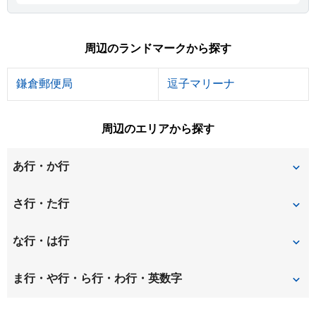
周辺のランドマークから探す
鎌倉郵便局
逗子マリーナ
周辺のエリアから探す
あ行・か行
扇ガ谷
大町
さ行・た行
御成町
極楽寺
材木座
佐助
な行・は行
小坪
浄明寺
新宿
二階堂
長谷
ま行・や行・ら行・わ行・英数字
常盤
山ノ内
由比ガ浜