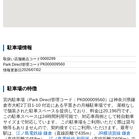
駐車場情報
0000299
取扱い店舗拠点コード
PK000009560
Park Direct管理コード
2026/07/02
情報更新日
駐車場の特徴
宮内駐車場（Park Direct管理コード：PK000009560）は神奈川県鎌
倉市大町2丁目1-10 付近にある平置きの月極駐車場です。 屋根なし
で舗装された駐車スペースを提供しており、料金は20,196円です。
この駐車スペースは24時間利用可能で、対応車両例として軽自動車
サイズまで対応しています。 この駐車場をご利用いただく際は貸与
物等もありませんので、契約後すぐにご利用いただけます。
最寄り
駅は、
江ノ島電鉄線
鎌倉
（直線距離で
435
m）
、
JR横須賀線
鎌倉
（直線距離で
458
m）
、
江ノ島電鉄線
和田塚
（直線距離で
606
m）
で