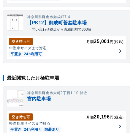
神奈川県鎌倉市御成町7-4
【PK12】御成町菅埜駐車場
問い合わせ拠点から直線距離で363m
25,001
空き待ち可
月額
円(税込)
中型車
サイズまで対応
平置き
24h利用可
最近閲覧した月極駐車場
神奈川県鎌倉市大町2丁目1-10 付近
宮内駐車場
20,196
空き待ち可
月額
円(税込)
軽自動車
サイズまで対応
平置き
24h利用可
舗装あり