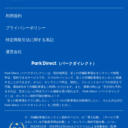
利用規約
プライバシーポリシー
特定商取引法に関する表記
運営会社
（パークダイレクト）
Park Direct（パークダイレクト）は、現在地周辺、近くの月極駐車場をオンラインで検索・
申込・契約できるサービスです。スマホやパソコンで、近くの月極駐車場をカンタンに検索
することができます。さらに、オンラインで申込、契約し、クレジットカードでの決済まで
可能。最短約5分で月極駐車場をご利用いただけます。また、満車の時には「空き待ち予約」
をすれば、空きになった時点でメール連絡を受け取れます。 Park Direct（パークダイレク
ト）は、オンライン契約可能台数No.1！※
「近くの駐車場をラクに探したい」「いくつかの駐車場を比較検討したい」 そんな方はぜひ
Park Direct（パークダイレクト）をご利用ください。
※「月極駐車場のオンライン契約サービス」の「導入社数」（サービス導
入をしている不動産管理会社数）と「オンライン契約可能台数」につい
て、2022年12月・2023年12月の㈱エクスクリエによる対象各社（駐車