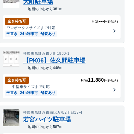
大町駐車場
地図の中心から381m
---
空き待ち可
月額
円(税込)
ワンボックス
サイズまで対応
平置き
24h利用可
舗装あり
神奈川県鎌倉市大町1960-1
【PK06】佐久間駐車場
地図の中心から448m
11,880
空き待ち可
月額
円(税込)
中型車
サイズまで対応
平置き
24h利用可
舗装あり
神奈川県鎌倉市由比ガ浜2丁目13-4
若宮ハイツ駐車場
地図の中心から587m