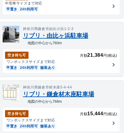
中型車
サイズまで対応
平置き
24h利用可
神奈川県鎌倉市由比ガ浜1-2-3
リブリ・由比ヶ浜駐車場
地図の中心から760m
21,384
空き待ち可
月額
円(税込)
ワンボックス
サイズまで対応
平置き
24h利用可
舗装あり
神奈川県鎌倉市材木座5-4-44
リブリ・鎌倉材木座駐車場
地図の中心から768m
15,444
空き待ち可
月額
円(税込)
ワンボックス
サイズまで対応
平置き
24h利用可
舗装あり