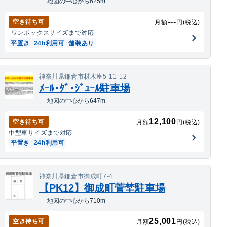
地図の中心から625m
---
空き待ち可
月額
円(税込)
ワンボックス
サイズまで対応
平置き
24h利用可
舗装あり
神奈川県鎌倉市材木座5-11-12
ﾒｰﾙ･ﾀﾞ･ｼﾞｭｰﾙ駐車場
地図の中心から647m
12,100
空き待ち可
月額
円(税込)
中型車
サイズまで対応
平置き
24h利用可
神奈川県鎌倉市御成町7-4
【PK12】御成町菅埜駐車場
地図の中心から710m
25,001
空き待ち可
月額
円(税込)