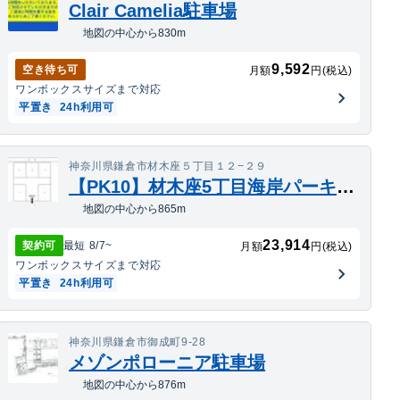
Clair Camelia駐車場
地図の中心から830m
9,592
空き待ち可
月額
円(税込)
ワンボックス
サイズまで対応
平置き
24h利用可
神奈川県鎌倉市材木座５丁目１２−２９
【PK10】材木座5丁目海岸パーキング
地図の中心から865m
23,914
契約可
最短
8/7
~
月額
円(税込)
ワンボックス
サイズまで対応
平置き
24h利用可
神奈川県鎌倉市御成町9-28
メゾンポローニア駐車場
地図の中心から876m