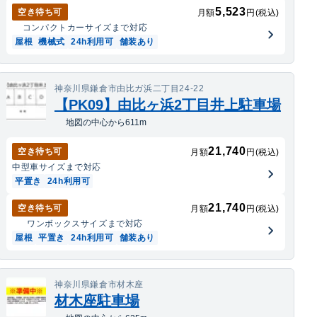
5,523
空き待ち可
月額
円(税込)
コンパクトカー
サイズまで対応
屋根
機械式
24h利用可
舗装あり
神奈川県鎌倉市由比ガ浜二丁目24-22
【PK09】由比ヶ浜2丁目井上駐車場
地図の中心から611m
21,740
空き待ち可
月額
円(税込)
中型車
サイズまで対応
平置き
24h利用可
21,740
空き待ち可
月額
円(税込)
ワンボックス
サイズまで対応
屋根
平置き
24h利用可
舗装あり
神奈川県鎌倉市材木座
材木座駐車場