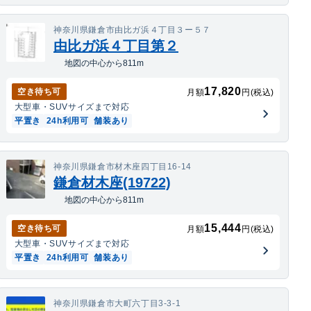
神奈川県鎌倉市由比ガ浜４丁目３ー５７
由比ガ浜４丁目第２
地図の中心から811m
17,820
空き待ち可
月額
円(税込)
大型車・SUV
サイズまで対応
平置き
24h利用可
舗装あり
神奈川県鎌倉市材木座四丁目16-14
鎌倉材木座(19722)
地図の中心から811m
15,444
空き待ち可
月額
円(税込)
大型車・SUV
サイズまで対応
平置き
24h利用可
舗装あり
神奈川県鎌倉市大町六丁目3-3-1