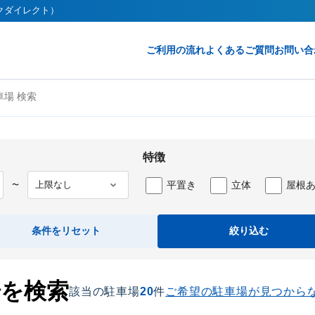
ークダイレクト）
ご利用の流れ
よくあるご質問
お問い合
場 検索
特徴
平置き
立体
屋根
〜
条件をリセット
絞り込む
場を検索
該当の駐車場
20
件
ご希望の駐車場が見つから