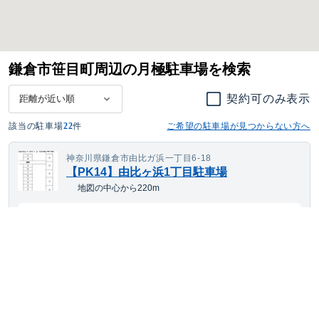
鎌倉市笹目町周辺の月極駐車場を検索
契約可のみ表示
該当の駐車場
22
件
ご希望の駐車場が見つからない方へ
神奈川県鎌倉市由比ガ浜一丁目6-18
【PK14】由比ヶ浜1丁目駐車場
地図の中心から220m
19,566
空き待ち可
月額
円(税込)
軽自動車
サイズまで対応
平置き
24h利用可
19,566
空き待ち可
月額
円(税込)
ワンボックス
サイズまで対応
平置き
24h利用可