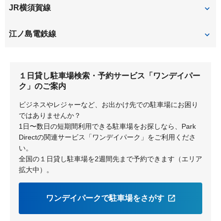
JR横須賀線
北鎌倉
鎌倉
江ノ島電鉄線
和田塚
由比ヶ浜
１日貸し駐車場検索・予約サービス「ワンデイパー
鎌倉
長谷
ク」のご案内
ビジネスやレジャーなど、お出かけ先での駐車場にお困り
ではありませんか？
1日〜数日の短期間利用できる駐車場をお探しなら、Park
Directの関連サービス「ワンデイパーク」をご利用くださ
い。
全国の１日貸し駐車場を2週間先まで予約できます（エリア
拡大中）。
ワンデイパークで駐車場をさがす