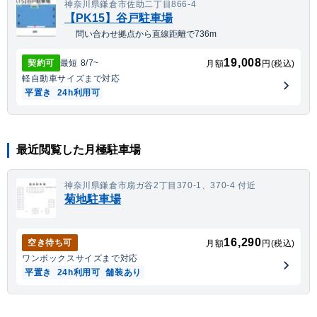
神奈川県鎌倉市佐助二丁目866-4
【PK15】谷戸駐車場
問い合わせ拠点から直線距離で736m
19,008
契約可
最短
8/7
~
月額
円(税込)
軽自動車
サイズまで対応
平置き
24h利用可
最近閲覧した月極駐車場
神奈川県鎌倉市扇ガ谷2丁目370-1、370-4 付近
菊地駐車場
16,290
空き待ち可
月額
円(税込)
ワンボックス
サイズまで対応
平置き
24h利用可
舗装あり