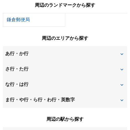
周辺のランドマークから探す
鎌倉郵便局
周辺のエリアから探す
あ行・か行
今泉
今泉台
さ行・た行
扇ガ谷
大船
材木座
佐助
な行・は行
大町
御成町
浄明寺
台
二階堂
長谷
ま行・や行・ら行・わ行・英数字
小袋谷
常盤
山崎
山ノ内
周辺の駅から探す
由比ガ浜