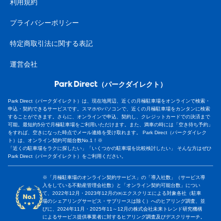
利用規約
プライバシーポリシー
特定商取引法に関する表記
運営会社
（パークダイレクト）
Park Direct（パークダイレクト）は、現在地周辺、近くの月極駐車場をオンラインで検索・
申込・契約できるサービスです。スマホやパソコンで、近くの月極駐車場をカンタンに検索
することができます。さらに、オンラインで申込、契約し、クレジットカードでの決済まで
可能。最短約5分で月極駐車場をご利用いただけます。また、満車の時には「空き待ち予約」
をすれば、空きになった時点でメール連絡を受け取れます。 Park Direct（パークダイレク
ト）は、オンライン契約可能台数No.1！※
「近くの駐車場をラクに探したい」「いくつかの駐車場を比較検討したい」 そんな方はぜひ
Park Direct（パークダイレクト）をご利用ください。
※「月極駐車場のオンライン契約サービス」の「導入社数」（サービス導
入をしている不動産管理会社数）と「オンライン契約可能台数」につい
て、2022年12月・2023年12月の㈱エクスクリエによる対象各社（駐車
場のシェアリングサービス・サブリースは除く）へのヒアリング調査、並
びに、2024年11月・2025年11～12月の株式会社未来トレンド研究機構
によるサービス提供事業者に対するヒアリング調査及びデスクリサーチ。