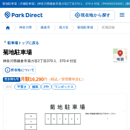
菊地駐車場（月極駐車場）|神奈川県鎌倉市扇ガ谷2丁目370-1、370-4 付近（PK000015400）|
現在地から探す
神奈川県
鎌倉市
扇ガ谷
菊地駐車場
区画詳細
駐車場トップに戻る
菊地駐車場
神奈川県鎌倉市扇ガ谷2丁目370-1、370-4 付近
所在地について
月額
16,290
円（税込／管理費等含む）
空き待ち可
24h
屋根
平置き
舗装
ワンボックス