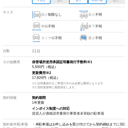
平置き
なし
あり
利用可能
なし
サイズ
高さ
制限なし
長さ
不明
車幅
不明
車下
不明
タイヤ幅
不明
重さ
不明
21
台
台数
その他費用
保管場所使用承諾証明書発行手数料※1
5,500
円（税込）
更新費用
※2
17,820
円（税込）
※1 証明書発行をご希望の方のみ必要な費用となります。
※2
契約更新時に都度発生します。
契約情報
契約期間
1
年更新
インボイス制度への対応
賃貸人が適格請求書発行事業者未登録の
駐車場
契約条件/
駐車場
・本駐車場はお申し込みを受け付けてから契約締結までに3日