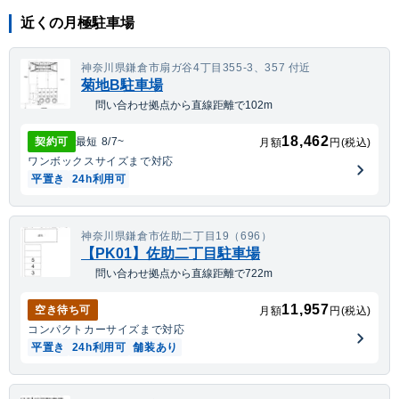
近くの月極駐車場
神奈川県鎌倉市扇ガ谷4丁目355-3、357 付近
菊地B駐車場
問い合わせ拠点から直線距離で102m
18,462
契約可
最短
8/7
~
月額
円(税込)
ワンボックス
サイズまで対応
平置き
24h利用可
神奈川県鎌倉市佐助二丁目19（696）
【PK01】佐助二丁目駐車場
問い合わせ拠点から直線距離で722m
11,957
空き待ち可
月額
円(税込)
コンパクトカー
サイズまで対応
平置き
24h利用可
舗装あり