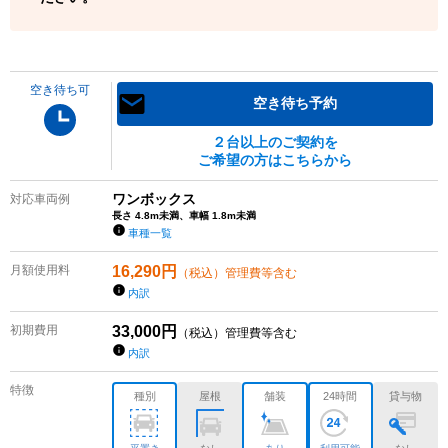
空き待ち可
空き待ち予約
２台以上のご契約を
ご希望の方はこちらから
ワンボックス
対応車両例
長さ 4.8m未満、車幅 1.8m未満
車種一覧
月額使用料
16,290
円
（税込）管理費等含む
内訳
初期費用
33,000
円
（税込）管理費等含む
内訳
特徴
種別
屋根
舗装
24時間
貸与物