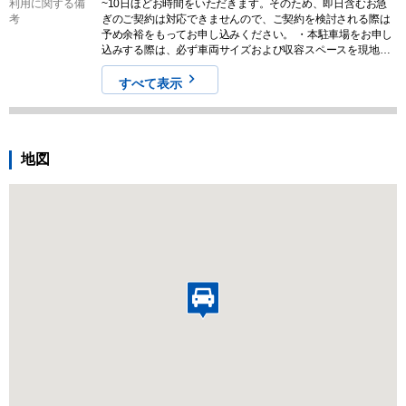
利用に関する備
~10日ほどお時間をいただきます。そのため、即日含むお急
考
ぎのご契約は対応できませんので、ご契約を検討される際は
予め余裕をもってお申し込みください。 ・本駐車場をお申し
込みする際は、必ず車両サイズおよび収容スペースを現地で
ご確認のうえ行ってください。なお、契約締結後のキャンセ
ルに伴う返金は一切対応しませんので予めご認識ください。
すべて表示
地図