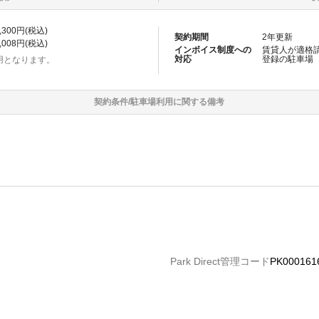
,300
円(税込)
契約期間
2
年更新
,008
円(税込)
インボイス制度への
賃貸人が適格
対応
登録の
駐車場
用となります。
契約条件/
駐車場
利用に関する備考
Park Direct管理コード
PK000161