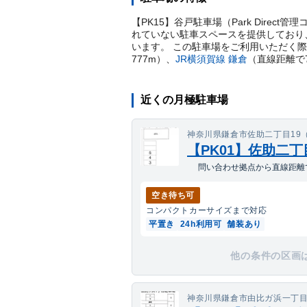
【PK15】谷戸駐車場（Park Direc
れていない駐車スペースを提供しており、
います。 この駐車場をご利用いただく
777
m）
、
JR横須賀線
鎌倉
（直線距離で
近くの月極駐車場
神奈川県鎌倉市佐助二丁目19（
【PK01】佐助二
問い合わせ拠点から直線距離で
空き待ち可
コンパクトカー
サイズまで対応
平置き
24h利用可
舗装あり
他の条件の区画
神奈川県鎌倉市由比ガ浜一丁目6