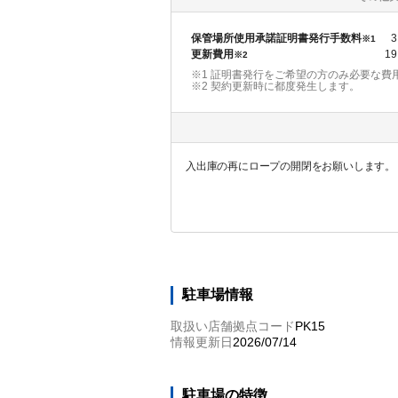
保管場所使用承諾証明書発行手数料
3
※1
更新費用
19
※2
※1 証明書発行をご希望の方のみ必要な費
※2
契約更新時に都度発生します。
入出庫の再にロープの開閉をお願いします。
駐車場情報
取扱い店舗拠点コード
PK15
情報更新日
2026/07/14
駐車場の特徴