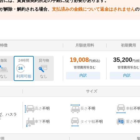
合には、賃貸借契約所定の手続に従う必要があります。
が解除・解約される場合、
支払済みの金銭について返金はされません
の
特徴
月額使用料
初期費用
19,008
35,200
舗装
24時間
貸与物
円
(税込)
円
(税
管理費用等含む
管理費用等含む
内訳
内訳
なし
利用可能
なし
サイズ
高さ
不明
長さ
不明
車幅
不
ヴ、ハスラ
ど
車下
不明
タイヤ幅
不明
重さ
不
費用