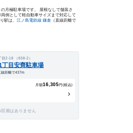
る平置きの月極駐車場です。 屋根なしで舗装さ
応車両例として軽自動車サイズまで対応して
り駅は、
江ノ島電鉄線
鎌倉
（直線距離で
-18 （638-2）
助1丁目安齊駐車場
線距離で437m
16,305
月額
円(税込)
の区画はありません