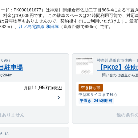
t管理コード：PK000161677）は神奈川県鎌倉市佐助二丁目866-4にあ
料金は19,008円です。 この駐車スペースは24時間利用可能で、対
際は貸与物等もありませんので、契約後すぐにご利用いただけます。
最寄
782
m）
、
江ノ島電鉄線
和田塚
（直線距離で
996
m）
です。
696）
神奈川県鎌倉市佐助一丁目2
丁目駐車場
【PK02】佐
204m
問い合わせ拠点から直
11,957
空き待ち可
月額
円(税込)
中型車
サイズまで対応
平置き
24h利用可
はありません
他の条件
-18