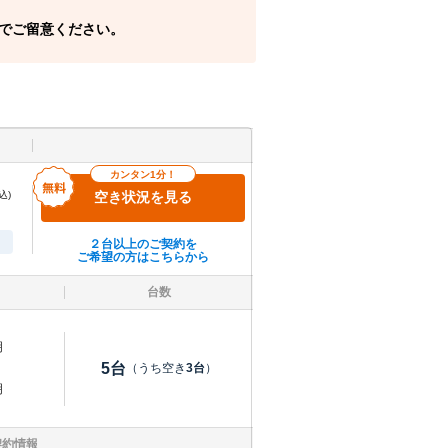
でご留意ください。
カンタン1分！
込)
空き状況を見る
２台以上のご契約を
ご希望の方はこちらから
台数
明
5
台
（うち空き
3
台
）
明
契約情報