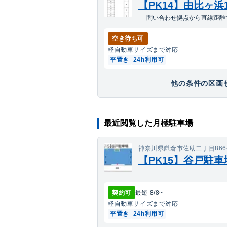
【PK14】由比ヶ浜
問い合わせ拠点から直線距離で
空き待ち可
軽自動車
サイズまで対応
平置き
24h利用可
他の条件の区画も
最近閲覧した月極駐車場
神奈川県鎌倉市佐助二丁目866
【PK15】谷戸駐車
契約可
最短
8/8
~
軽自動車
サイズまで対応
平置き
24h利用可