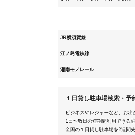
山崎
山ノ内
JR横須賀線
北鎌倉
鎌倉
江ノ島電鉄線
和田塚
極楽寺
湘南モノレール
湘南深沢
湘南町
１日貸し駐車場検索・予
ビジネスやレジャーなど、お出
1日〜数日の短期間利用できる駐車
全国の１日貸し駐車場を2週間