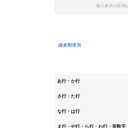
他の条件の区画
鎌倉郵便局
あ行・か行
稲村ガ崎
今泉
さ行・た行
大町
御成町
材木座
佐助
な行・は行
長谷
ま行・や行・ら行・わ行・英数字