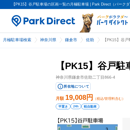
【PK15】谷戸駐車場の区画一覧の月極駐車場 | Park Direct（パー
月極駐車場検索
神奈川県
鎌倉市
佐助
【PK15】谷
【PK15】谷戸駐
神奈川県鎌倉市佐助二丁目866-4
所在地について
19,008
円
月額
（税込/管理料含む）
24h
平置き
軽自動車