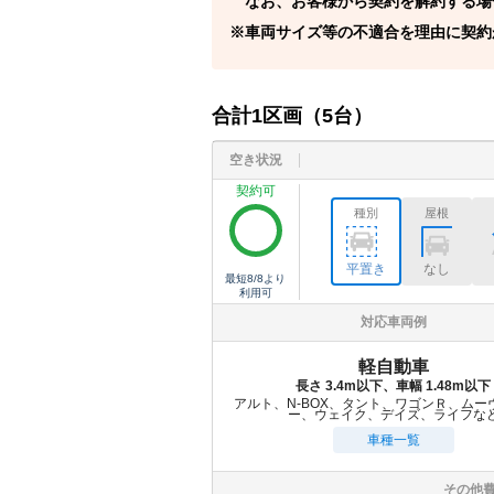
なお、お客様から契約を解約する場
車両サイズ等の不適合を理由に契約
合計
1
区画（
5
台）
空き状況
契約可
種別
屋根
平置き
なし
最短
8/8
より
利用可
対応車両例
軽自動車
長さ 3.4m以下、車幅 1.48m以下
アルト、N-BOX、タント、ワゴンＲ、ムー
ー、ウェイク、デイズ、ライフな
車種一覧
その他