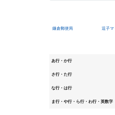
鎌倉郵便局
逗子マ
あ行・か行
稲村ガ崎
扇ガ谷
さ行・た行
小坪
材木座
佐助
な行・は行
長谷
ま行・や行・ら行・わ行・英数字
山ノ内
由比ガ