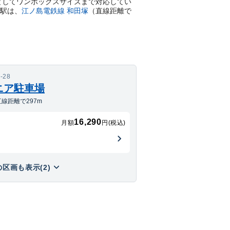
例としてワンボックスサイズまで対応してい
駅は、
江ノ島電鉄線
和田塚
（直線距離で
28
ニア駐車場
線距離で297m
16,290
月額
円(税込)
区画も表示(2)