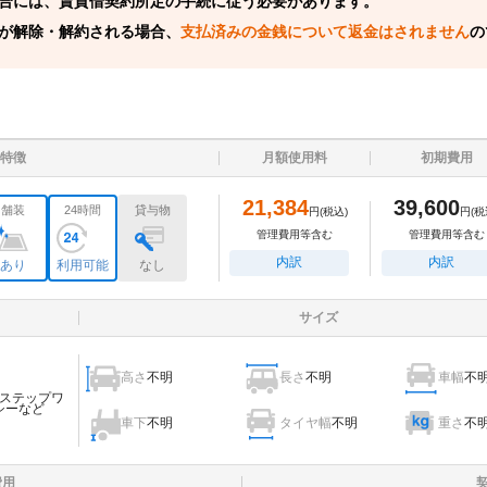
合には、賃貸借契約所定の手続に従う必要があります。
が解除・解約される場合、
支払済みの金銭について返金はされません
の
特徴
月額使用料
初期費用
21,384
39,600
舗装
24時間
貸与物
円
(税込)
円
(税
管理費用等含む
管理費用等含む
内訳
内訳
あり
利用可能
なし
サイズ
高さ
不明
長さ
不明
車幅
不
ステップワ
シーなど
車下
不明
タイヤ幅
不明
重さ
不
費用