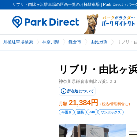
リブリ・由比ヶ浜駐車場の区画一覧の月極駐車場 | Park Direct（パ
月極駐車場検索
神奈川県
鎌倉市
由比ガ浜
リブリ・
リブリ・由比ヶ
神奈川県鎌倉市由比ガ浜1-2-3
所在地について
21,384
円
月額
（税込/管理料含む）
24h
平置き
舗装
ワンボックス