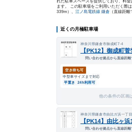
れた駐車スペースを提供しており、料金は
ます。 この駐車場をご利用いただく際
339
m）
、
江ノ島電鉄線
鎌倉
（直線距離
近くの月極駐車場
神奈川県鎌倉市御成町7-4
【PK12】御成町
問い合わせ拠点から直線距離で
空き待ち可
中型車
サイズまで対応
平置き
24h利用可
他の条件の区画
神奈川県鎌倉市由比ガ浜一丁目6
【PK14】由比ヶ浜
問い合わせ拠点から直線距離で