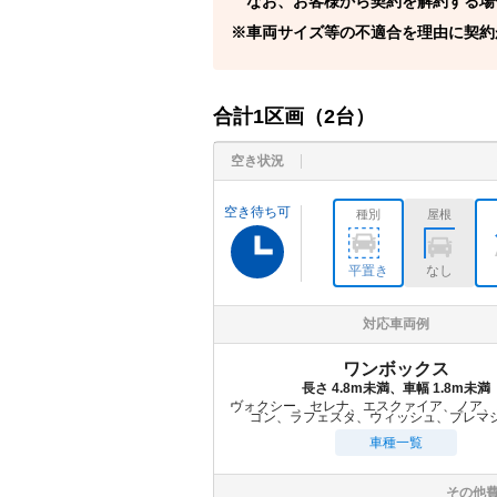
なお、お客様から契約を解約する場
車両サイズ等の不適合を理由に契約
合計
1
区画（
2
台）
空き状況
空き待ち可
種別
屋根
平置き
なし
対応車両例
ワンボックス
長さ 4.8m未満、車幅 1.8m未満
ヴォクシー、セレナ、エスクァイア、ノア、
ゴン、ラフェスタ、ウィッシュ、プレマ
車種一覧
その他