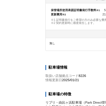
保管場所使用承諾証明書発行手数料
5
※1
更新費用
21
※2
※1 証明書発行をご希望の方のみ必要な費
※2
契約更新時に都度発生します。
無し
駐車場情報
取扱い店舗拠点コード
8226
情報更新日
2025/01/21
駐車場の特徴
リブリ・由比ヶ浜駐車場（Park Direc