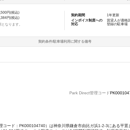
,500
円(税込)
契約期間
1
年更新
,384
円(税込)
インボイス制度への
賃貸人が適格
対応
登録の
駐車場
用となります。
契約条件/
駐車場
利用に関する備考
Park Direct管理コード
PK000104
t管理コード：PK000104740）は神奈川県鎌倉市由比ガ浜1-2-3にあ