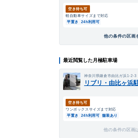
空き待ち可
軽自動車
サイズまで対応
平置き
24h利用可
他の条件の区画も
最近閲覧した月極駐車場
神奈川県鎌倉市由比ガ浜1-2-3
リブリ・由比ヶ浜
空き待ち可
ワンボックス
サイズまで対応
平置き
24h利用可
舗装あり
他の条件の区画