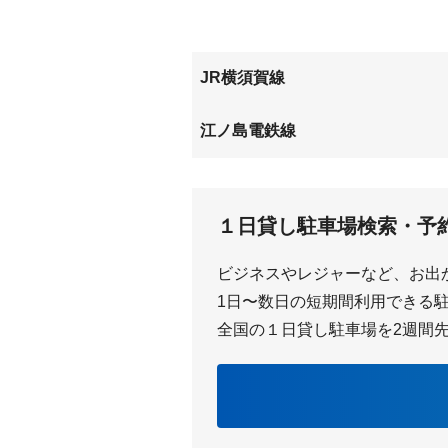
JR横須賀線
北鎌倉
鎌倉
江ノ島電鉄線
和田塚
極楽寺
１日貸し駐車場検索・予
ビジネスやレジャーなど、お出
1日〜数日の短期間利用できる駐車
全国の１日貸し駐車場を2週間