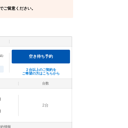
でご留意ください。
込)
空き待ち予約
２台以上のご契約を
ご希望の方はこちらから
台数
明
2
台
明
契約情報