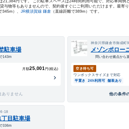
21,384円です。 この駐車スペースは24時間利用可能で、対応車両
は貸与物等もありませんので、契約後すぐにご利用いただけます。
最寄り
で
345
m）
、
JR横須賀線
鎌倉
（直線距離で
389
m）
です。
神奈川県鎌倉市御成町9-
菅埜駐車場
メゾンポロー
143m
問い合わせ拠点から直
25,001
空き待ち可
月額
円(税込)
ワンボックス
サイズまで対応
平置き
24h利用可
舗装あり
はありません
他の条件の
-18
1丁目駐車場
336m