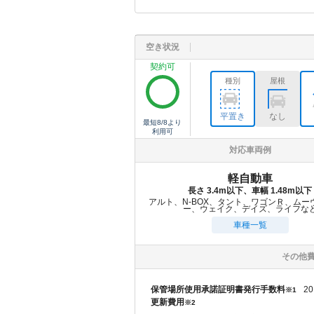
空き状況
契約可
種別
屋根
平置き
なし
最短
8/8
より
利用可
対応車両例
軽自動車
長さ 3.4m以下、車幅 1.48m以下
アルト、N-BOX、タント、ワゴンＲ、ムー
ー、ウェイク、デイズ、ライフな
車種一覧
その他
保管場所使用承諾証明書発行手数料
20
※1
更新費用
※2