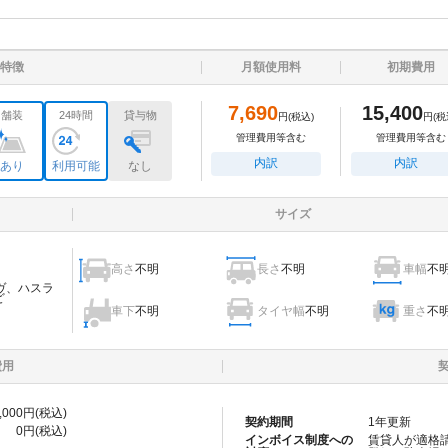
特徴
月額使用料
初期費用
7,690
15,400
舗装
24時間
貸与物
円
(税込)
円
(税
管理費用等含む
管理費用等含む
内訳
内訳
あり
利用可能
なし
サイズ
高さ
不明
長さ
不明
車幅
不
ヴ、ハスラ
ど
車下
不明
タイヤ幅
不明
重さ
不
費用
,000
円(税込)
契約期間
1
年更新
0
円(税込)
インボイス制度への
賃貸人が適格