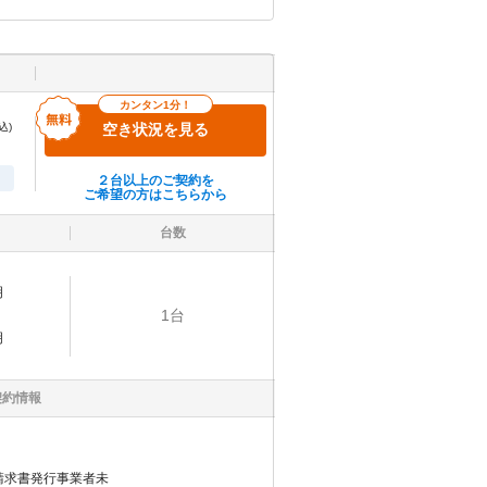
カンタン1分！
込)
空き状況を見る
２台以上のご契約を
ご希望の方はこちらから
台数
明
1
台
明
契約情報
請求書発行事業者未