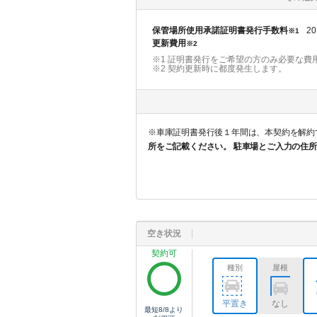
保管場所使用承諾証明書発行手数料
20
※1
更新費用
※2
※1 証明書発行をご希望の方のみ必要な費
※2
契約更新時に都度発生します。
※車庫証明書発行後１年間は、本契約を解約
所をご記載ください。 駐車場とご入力の住
空き状況
契約可
種別
屋根
平置き
なし
最短
8/8
より