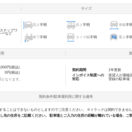
サイズ
高さ
不明
長さ
不明
車幅
不
ステップワ
シーなど
車下
不明
タイヤ幅
不明
重さ
不
費用
,000
円(税込)
契約期間
1
年更新
0
円(税込)
インボイス制度への
賃貸人が適格
対応
登録の
駐車場
用となります。
契約条件/
駐車場
利用に関する備考
ないものとしますのでご注意ください。 ※トラックは契約できません。 ○ 乙は車を駐車する時は、前向き駐車
し先の住所をご記載ください。 駐車場とご入力の住所の距離が離れている場合、ご