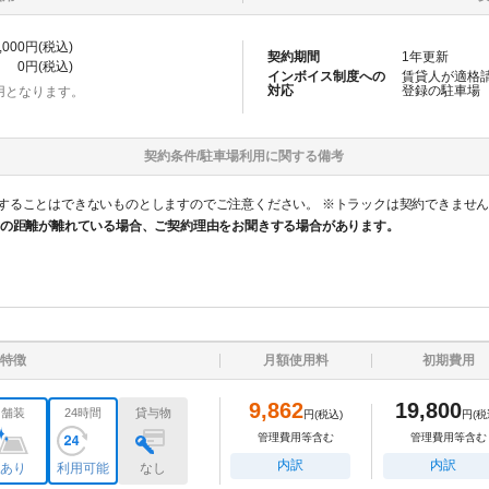
,000
円(税込)
契約期間
1
年更新
0
円(税込)
インボイス制度への
賃貸人が適格
対応
登録の
駐車場
用となります。
契約条件/
駐車場
利用に関する備考
することはできないものとしますのでご注意ください。 ※トラックは契約できませ
所の距離が離れている場合、ご契約理由をお聞きする場合があります。
特徴
月額使用料
初期費用
9,862
19,800
舗装
24時間
貸与物
円
(税込)
円
(税
管理費用等含む
管理費用等含む
内訳
内訳
あり
利用可能
なし