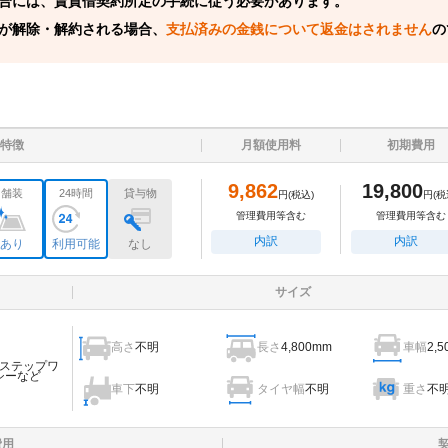
合には、賃貸借契約所定の手続に従う必要があります。
が解除・解約される場合、
支払済みの金銭について返金はされません
の
特徴
月額使用料
初期費用
9,862
19,800
舗装
24時間
貸与物
円
(税込)
円
(税
管理費用等含む
管理費用等含む
内訳
内訳
あり
利用可能
なし
サイズ
高さ
不明
長さ
4,800mm
車幅
2,
ステップワ
シーなど
車下
不明
タイヤ幅
不明
重さ
不
費用