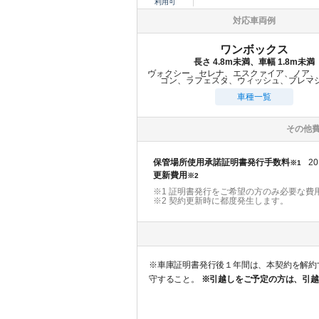
利用可
対応車両例
ワンボックス
長さ 4.8m未満、車幅 1.8m未満
ヴォクシー、セレナ、エスクァイア、ノア、
ゴン、ラフェスタ、ウィッシュ、プレマ
車種一覧
その他
保管場所使用承諾証明書発行手数料
20
※1
更新費用
※2
※1 証明書発行をご希望の方のみ必要な費
※2
契約更新時に都度発生します。
※車庫証明書発行後１年間は、本契約を解約することはでき
守すること。
※引越しをご予定の方は、引越