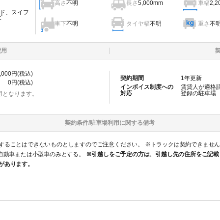
高さ
不明
長さ
5,000mm
車幅
2,
ド、スイフ
ど
車下
不明
タイヤ幅
不明
重さ
不
費用
,000
円(税込)
契約期間
1
年更新
0
円(税込)
インボイス制度への
賃貸人が適格
対応
登録の
駐車場
用となります。
契約条件/
駐車場
利用に関する備考
ないものとしますのでご注意ください。 ※トラックは契約できません。 ○乙は車を駐車する時は、前向き駐車
軽自動車または小型車のみとする。
※引越しをご予定の方は、引越し先の住所をご記載
があります。