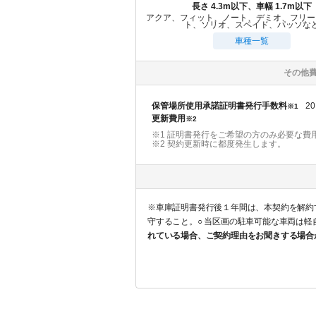
長さ 4.3m以下、車幅 1.7m以下
アクア、フィット、ノート、デミオ、フリー
ト、ソリオ、スペイド、パッソな
車種一覧
その他
保管場所使用承諾証明書発行手数料
20
※1
更新費用
※2
※1 証明書発行をご希望の方のみ必要な費
※2
契約更新時に都度発生します。
※車庫証明書発行後１年間は、本契約を解約することはでき
守すること。○ 当区画の駐車可能な車両は
れている場合、ご契約理由をお聞きする場合