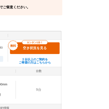
でご留意ください。
カンタン1分！
込)
空き状況を見る
２台以上のご契約を
ご希望の方はこちらから
台数
500mm
9
台
明
契約情報