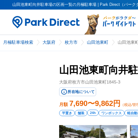
山田池東町向井駐車場の区画一覧の月極駐車場 | Park Direct（パー
月極駐車場検索
大阪府
枚方市
山田池東町
山田池東
山田池東町向井駐
大阪府枚方市山田池東町1845-3
所在地について
7,690〜9,862
円
月額
（税込/管
24h
平置き
舗装
ワンボックス
軽自動