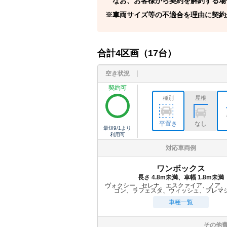
なお、お客様から契約を解約する場
車両サイズ等の不適合を理由に契約
合計
4
区画（
17
台）
空き状況
契約可
種別
屋根
平置き
なし
最短
9/1
より
利用可
対応車両例
ワンボックス
長さ 4.8m未満、車幅 1.8m未満
ヴォクシー、セレナ、エスクァイア、ノア、
ゴン、ラフェスタ、ウィッシュ、プレマ
車種一覧
その他