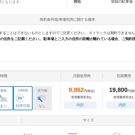
対応
登録の
駐車場
用となります。
契約条件/
駐車場
利用に関する備考
ないものとしますのでご注意ください。 ※トラックは契約できません。 ○ 当区画の駐車可能な車両は軽自動車
の住所をご記載ください。 駐車場とご入力の住所の距離が離れている場合、ご契約
特徴
月額使用料
初期費用
9,862
19,800
舗装
24時間
貸与物
円
(税込)
円
(税
管理費用等含む
管理費用等含む
内訳
内訳
あり
利用可能
なし
サイズ