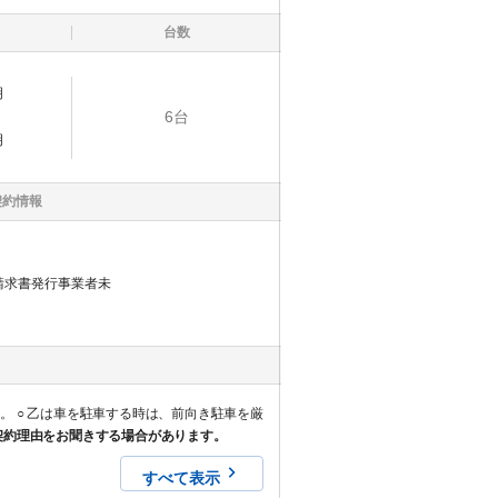
台数
明
6
台
明
契約情報
請求書発行事業者未
を厳
契約理由をお聞きする場合があります。
すべて表示