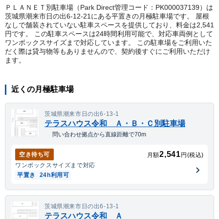
ＰＬＡＮＥＴ別駐車場（Park Direct管理コード：PK000037139）は
茨城県潮来市日の出6-12-21にある平置きの月極駐車場です。 屋根
なしで舗装されていない駐車スペースを提供しており、料金は2,541
円です。 この駐車スペースは24時間利用可能で、対応車両例として
ワンボックスサイズまで対応しています。 この駐車場をご利用いた
だく際は貸与物等もありませんので、契約後すぐにご利用いただけ
ます。
近くの月極駐車場
茨城県潮来市日の出6-13-1
テラスハウス令和 Ａ・Ｂ・Ｃ別駐車場
問い合わせ拠点から直線距離で70m
2,541
空き待ち可
月額
円(税込)
ワンボックス
サイズまで対応
平置き
24h利用可
茨城県潮来市日の出6-13-1
テラスハウス令和 Ａ