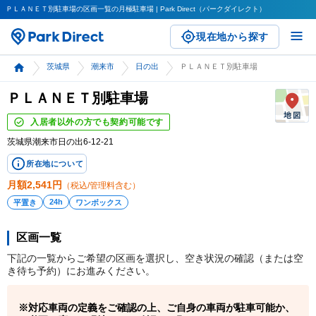
ＰＬＡＮＥＴ別駐車場の区画一覧の月極駐車場 | Park Direct（パークダイレクト）
現在地から探す
茨城県
潮来市
日の出
ＰＬＡＮＥＴ別駐車場
ＰＬＡＮＥＴ別駐車場
入居者以外の方でも契約可能です
茨城県潮来市日の出6-12-21
所在地について
月額
2,541
円
（税込/管理料含む）
24h
平置き
ワンボックス
区画一覧
下記の一覧からご希望の区画を選択し、空き状況の確認（または空
き待ち予約）にお進みください。
対応車両の定義をご確認の上、ご自身の車両が駐車可能か、