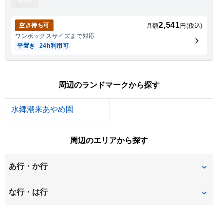
2,541
空き待ち可
月額
円(税込)
ワンボックス
サイズまで対応
平置き
24h利用可
周辺のランドマークから探す
水郷潮来あやめ園
周辺のエリアから探す
あ行・か行
あやめ
潮来
な行・は行
日の出