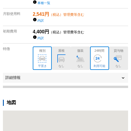
車種一覧
月額使用料
2,541
円
（税込）管理費等含む
内訳
初期費用
4,400
円
（税込）管理費等含む
内訳
特徴
種別
屋根
舗装
24時間
貸与物
平置き
なし
なし
利用可能
なし
詳細情報
地図