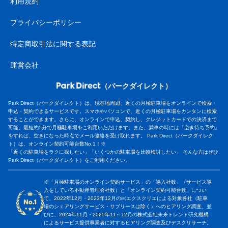
利用規約
プライバシーポリシー
特定商取引法に関する表記
運営会社
（パークダイレクト）
Park Direct（パークダイレクト）は、現在地周辺、近くの月極駐車場をオンラインで検索・
申込・契約できるサービスです。スマホやパソコンで、近くの月極駐車場をカンタンに検索
することができます。さらに、オンラインで申込、契約し、クレジットカードでの決済まで
可能。最短約5分で月極駐車場をご利用いただけます。また、満車の時には「空き待ち予約」
をすれば、空きになった時点でメール連絡を受け取れます。 Park Direct（パークダイレク
ト）は、オンライン契約可能台数No.1！※
「近くの駐車場をラクに探したい」「いくつかの駐車場を比較検討したい」 そんな方はぜひ
Park Direct（パークダイレクト）をご利用ください。
※「月極駐車場のオンライン契約サービス」の「導入社数」（サービス導
入をしている不動産管理会社数）と「オンライン契約可能台数」につい
て、2022年12月・2023年12月の㈱エクスクリエによる対象各社（駐車
場のシェアリングサービス・サブリースは除く）へのヒアリング調査、並
びに、2024年11月・2025年11～12月の株式会社未来トレンド研究機構
によるサービス提供事業者に対するヒアリング調査及びデスクリサーチ。