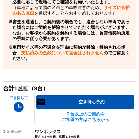
必要に応じて現地にてご確認をお願いいたします。
（車種によって隣の区画との車幅注意のため、
サイズに余裕
のある区画
を選択することをおすすめしております）
審査を通過し、ご契約後の場合でも、適合しない車両であっ
た場合にはご契約を解除させていただく場合がございます。
なお、お客様から契約を解約する場合には、賃貸借契約所定
の手続に従う必要があります。
車両サイズ等の不適合を理由に契約が解除・解約される場
合、
支払済みの金銭について返金はされません
のでご留意く
ださい。
合計
1
区画（
8
台）
空き待ち可
空き待ち予約
２台以上のご契約を
ご希望の方はこちらから
ワンボックス
対応車両例
長さ 4.8m未満、車幅 1.8m未満