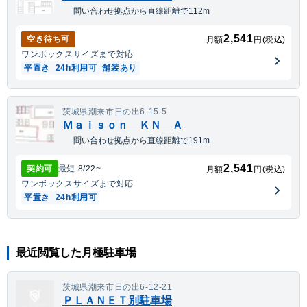
問い合わせ拠点から直線距離で112m
2,541
空き待ち可
月額
円(税込)
ワンボックス
サイズまで対応
平置き
24h利用可
舗装あり
茨城県潮来市日の出6-15-5
Ｍａｉｓｏｎ ＫＮ Ａ
問い合わせ拠点から直線距離で191m
2,541
契約可
最短
8/22
~
月額
円(税込)
ワンボックス
サイズまで対応
平置き
24h利用可
最近閲覧した月極駐車場
茨城県潮来市日の出6-12-21
ＰＬＡＮＥＴ別駐車場