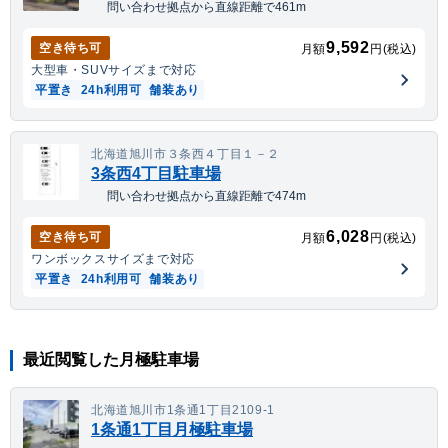
問い合わせ拠点から直線距離で461m
9,592
空き待ち可
月額
円(税込)
大型車・SUV
サイズまで対応
平置き
24h利用可
舗装あり
北海道旭川市３条西４丁目１－２
3条西4丁目駐車場
問い合わせ拠点から直線距離で474m
6,028
空き待ち可
月額
円(税込)
ワンボックス
サイズまで対応
平置き
24h利用可
舗装あり
最近閲覧した月極駐車場
北海道旭川市1条通1丁目2109-1
1条通1丁目月極駐車場