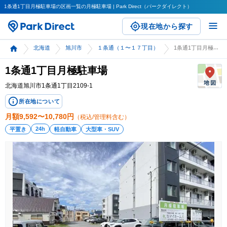
1条通1丁目月極駐車場の区画一覧の月極駐車場 | Park Direct（パークダイレクト）
現在地から探す
北海道
旭川市
１条通（１〜１７丁目）
1条通1丁目月極駐車場
1条通1丁目月極駐車場
北海道旭川市1条通1丁目2109-1
所在地について
月額
9,592〜10,780
円
（税込/管理料含む）
24h
平置き
軽自動車
大型車・SUV