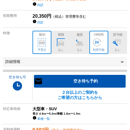
内訳
初期費用
20,350
円
（税込）管理費等含む
内訳
特徴
種別
屋根
舗装
24時間
貸与物
平置き
なし
なし
利用可能
なし
詳細情報
空き待ち可
空き待ち予約
２台以上のご契約を
ご希望の方はこちらから
大型車・SUV
対応車両例
長さ 4.8m〜5.0m/車幅 1.8m〜1.9m
車種一覧
月額使用料
9,592
円