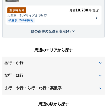
10,780
空き待ち可
月額
円(税込)
大型車・SUV
サイズまで対応
平置き
24h利用可
他の条件の区画も表示(4)
周辺のエリアから探す
あ行・か行
旭町２条
神楽２条
な行・は行
金星町
東２条
北門町
ま行・や行・ら行・わ行・英数字
２条通
３条通
周辺の駅から探す