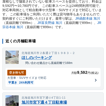
屋根なしで舗装されていない駐車スペースを提供しており、料金は
9,592円〜10,780円です。 この駐車スペースは24時間利用可能で、
対応車両例として軽自動車や大型車・SUVサイズまで対応していま
す。 この駐車場をご利用いただく際は貸与物等もありませんので、
契約後すぐにご利用いただけます。
最寄り駅は、
JR函館本線
旭川
（直線距離で
899
m）
、
JR富良野線
旭川
（直線距離で
899
m）
、
JR
宗谷本線
旭川
（直線距離で
899
m）
です。
近くの月極駐車場
北海道旭川市２条通２丁目１９８３－２
ほしのパーキング
問い合わせ拠点から直線距離で168m
9,592
空き待ち可
月額
円(税込)
大型車・SUV
サイズまで対応
平置き
24h利用可
北海道旭川市宮下通り4丁目1-11
旭川市宮下通４丁目駐車場