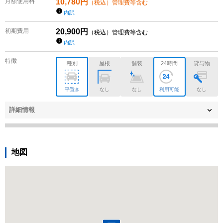
月額使用料
10,780
円
（税込）管理費等含む
内訳
初期費用
20,900
円
（税込）管理費等含む
内訳
特徴
種別
屋根
舗装
24時間
貸与物
平置き
なし
なし
利用可能
なし
詳細情報
地図