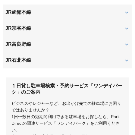
３条西
５条通
JR函館本線
６条通
６条西
旭川
JR宗谷本線
７条通
７条西
旭川
JR富良野線
宮下通
本町
旭川
神楽岡
JR石北本線
旭川
１日貸し駐車場検索・予約サービス「ワンデイパー
ク」のご案内
ビジネスやレジャーなど、お出かけ先での駐車場にお困り
ではありませんか？
1日〜数日の短期間利用できる駐車場をお探しなら、Park
Directの関連サービス「ワンデイパーク」をご利用くださ
い。