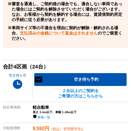
審査を通過し、ご契約後の場合でも、適合しない車両であっ
た場合にはご契約を解除させていただく場合がございます。
なお、お客様から契約を解約する場合には、賃貸借契約所定
の手続に従う必要があります。
車両サイズ等の不適合を理由に契約が解除・解約される場
合、
支払済みの金銭について返金はされません
のでご留意く
ださい。
合計
4
区画（
24
台）
空き待ち可
空き待ち予約
２台以上のご契約を
ご希望の方はこちらから
軽自動車
対応車両例
長さ 3.4m以下、車幅 1.48m以下
車種一覧
月額使用料
9,592
円
（税込）管理費等含む