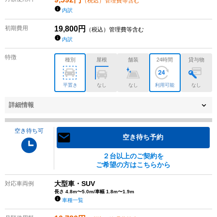
（税込）管理費等含む
内訳
初期費用
19,800
円
（税込）管理費等含む
内訳
特徴
種別
屋根
舗装
24時間
貸与物
平置き
なし
なし
利用可能
なし
詳細情報
空き待ち可
空き待ち予約
２台以上のご契約を
ご希望の方はこちらから
大型車・SUV
対応車両例
長さ 4.8m〜5.0m/車幅 1.8m〜1.9m
車種一覧