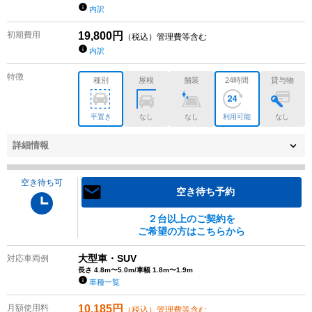
内訳
初期費用
19,800
円
（税込）管理費等含む
内訳
特徴
種別
屋根
舗装
24時間
貸与物
平置き
なし
なし
利用可能
なし
詳細情報
空き待ち可
空き待ち予約
２台以上のご契約を
ご希望の方はこちらから
大型車・SUV
対応車両例
長さ 4.8m〜5.0m/車幅 1.8m〜1.9m
車種一覧
月額使用料
10,185
円
（税込）管理費等含む