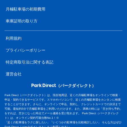
月極駐車場の初期費用
車庫証明の取り方
利用規約
プライバシーポリシー
特定商取引法に関する表記
運営会社
（パークダイレクト）
Park Direct（パークダイレクト）は、現在地周辺、近くの月極駐車場をオンラインで検索・
申込・契約できるサービスです。スマホやパソコンで、近くの月極駐車場をカンタンに検索
することができます。さらに、オンラインで申込、契約し、クレジットカードでの決済まで
可能。最短約5分で月極駐車場をご利用いただけます。また、満車の時には「空き待ち予約」
をすれば、空きになった時点でメール連絡を受け取れます。 Park Direct（パークダイレク
ト）は、オンライン契約可能台数No.1！※
「近くの駐車場をラクに探したい」「いくつかの駐車場を比較検討したい」 そんな方はぜひ
Park Direct（パークダイレクト）をご利用ください。