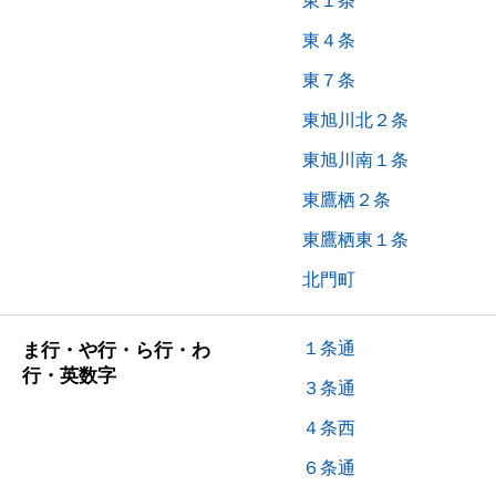
東１条
東４条
東７条
東旭川北２条
東旭川南１条
東鷹栖２条
東鷹栖東１条
北門町
１条通
ま行・や行・ら行・わ
行・英数字
３条通
４条西
６条通