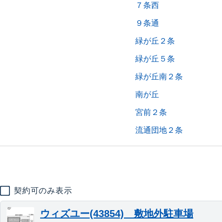
７条西
９条通
緑が丘２条
緑が丘５条
緑が丘南２条
南が丘
宮前２条
流通団地２条
契約可のみ表示
ウィズユー(43854) 敷地外駐車場