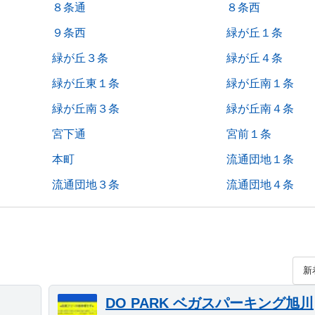
８条通
８条西
９条西
緑が丘１条
緑が丘３条
緑が丘４条
緑が丘東１条
緑が丘南１条
緑が丘南３条
緑が丘南４条
宮下通
宮前１条
本町
流通団地１条
流通団地３条
流通団地４条
DO PARK ベガスパーキング旭川