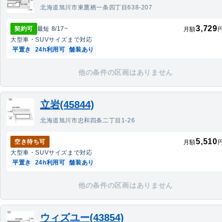
北海道旭川市東鷹栖一条四丁目638-207
3,729
契約可
最短
8/17
~
月額
大型車・SUV
サイズまで対応
平置き
24h利用可
舗装あり
他の条件の区画はありません
立岩(45844)
北海道旭川市忠和四条二丁目1-26
5,510
空き待ち可
月額
大型車・SUV
サイズまで対応
平置き
24h利用可
舗装あり
他の条件の区画はありません
ウィズユー(43854)