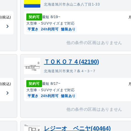
北海道旭川市永山二条八丁目1-33
契約可
最短
8/19
~
円(税込)
大型車・SUV
サイズまで対応
平置き
24h利用可
舗装あり
他の条件の区画はありません
ＴＯＫＯ７４(42190)
北海道旭川市東光７条４−３−７
契約可
最短
8/17
~
円(税込)
大型車・SUV
サイズまで対応
平置き
24h利用可
舗装あり
他の条件の区画はありません
レジーオ ベニヤ(40464)