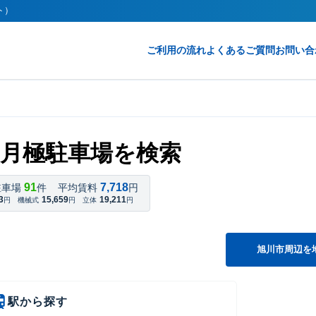
ト）
ご利用の流れ
よくあるご質問
お問い合
月極駐車場を検索
91
7,718
駐車場
件
平均賃料
円
3
15,659
19,211
円
機械式
円
立体
円
旭川市周辺を
駅から探す