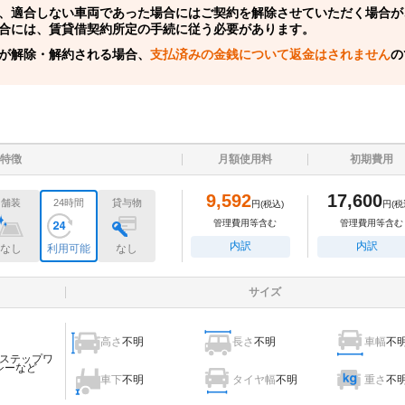
、適合しない車両であった場合にはご契約を解除させていただく場合が
合には、賃貸借契約所定の手続に従う必要があります。
が解除・解約される場合、
支払済みの金銭について返金はされません
の
特徴
月額使用料
初期費用
9,592
17,600
舗装
24時間
貸与物
円
(税込)
円
(税
管理費用等含む
管理費用等含む
内訳
内訳
なし
利用可能
なし
サイズ
高さ
不明
長さ
不明
車幅
不
ステップワ
シーなど
車下
不明
タイヤ幅
不明
重さ
不