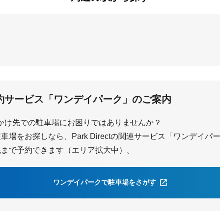
之町
枚方元町
深沢本町
宮之阪
養父丘
枚方市
牧野
約サービス「ワンデイパーク」のご案内
かけ先での駐車場にお困りではありませんか？
場をお探しなら、Park Directの関連サービス「ワンデイ
先まで予約できます（エリア拡大中）。
ワンデイパークで駐車場をさがす