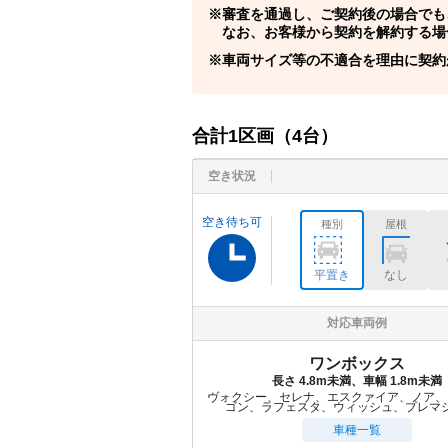
審査を通過し、ご契約後の場合でも
なお、お客様から契約を解約する場
車両サイズ等の不適合を理由に契約
合計
1
区画（
4
台）
空き状況
空き待ち可
種別
屋根
平置き
なし
対応車両例
ワンボックス
長さ 4.8m未満、車幅 1.8m未満
ヴォクシー、セレナ、エスクァイア、ノア、
ゴン、ラフェスタ、ウィッシュ、プレマ
車種一覧