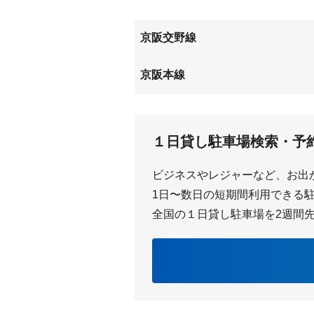
東田宮
枚方上
南船橋
都丘町
京阪交野線
宮之阪
星ヶ丘
京阪本線
御殿山
枚方市
１日貸し駐車場検索・予
ビジネスやレジャーなど、お出
1日〜数日の短期間利用できる駐車
全国の１日貸し駐車場を2週間