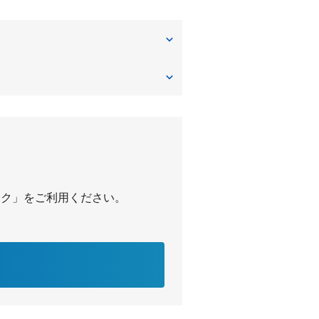
星丘
山之上東町
パーク」をご利用ください。