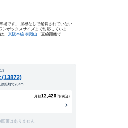
月極駐車場です。 屋根なしで舗装されていない
てワンボックスサイズまで対応していま
は、
京阪本線
御殿山
（直線距離で
13
13872)
線距離で204m
12,420
月額
円(税込)
の区画はありません