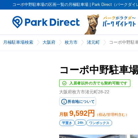
コーポ中野駐車場の区画一覧の月極駐車場 | Park Direct（パークダ
月極駐車場検索
大阪府
枚方市
渚元町
コーポ中野駐
コーポ中野駐車
入居者以外の方でも契約可能です
大阪府枚方市渚元町28-22
所在地について
9,592
円
月額
（税込/管理料含む）
24h
平置き
ワンボックス