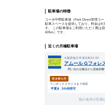
駐車場の特徴
コーポ中野駐車場（Park Direct管
駐車スペースを提供しており、料金は9,
す。 この駐車場をご利用いただく際は
605
m）
です。
近くの月極駐車場
大阪府枚方市渚元町24-30
アムール Gフォレ
問い合わせ拠点から直線距離で
空き待ち可
ワンボックス
サイズまで対応
平置き
24h利用可
他の条件の区画