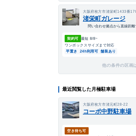
大阪府枚方市渚栄町1433番17
渚栄町ガレージ
問い合わせ拠点から直線距離で
契約可
最短
8/8
~
ワンボックス
サイズまで対応
平置き
24h利用可
舗装あり
他の条件の区画
最近閲覧した月極駐車場
大阪府枚方市渚元町28-22
コーポ中野駐車場
空き待ち可