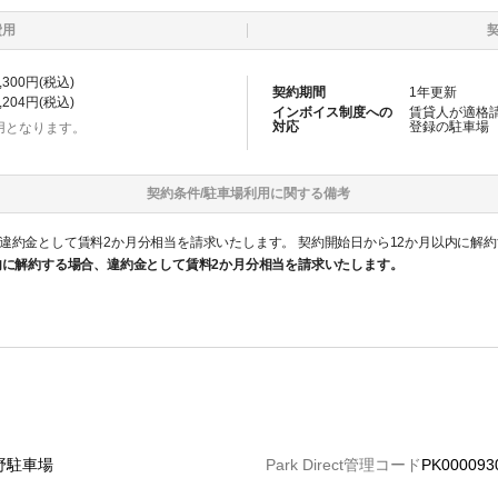
費用
,300
円(税込)
契約期間
1
年更新
,204
円(税込)
インボイス制度への
賃貸人が適格
対応
登録の
駐車場
用となります。
契約条件/
駐車場
利用に関する備考
いたします。 契約開始日から12か月以内に解約する場合、違約金として賃料2か月分相当を
内に解約する場合、違約金として賃料2か月分相当を請求いたします。
野駐車場
Park Direct管理コード
PK000093