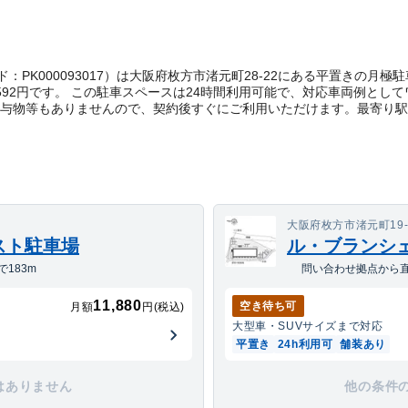
理コード：PK000093017）は大阪府枚方市渚元町28-22にある平置きの
592円です。 この駐車スペースは24時間利用可能で、対応車両例とし
貸与物等もありませんので、契約後すぐにご利用いただけます。
最寄り駅
大阪府枚方市渚元町19-
スト駐車場
ル・ブランシェ(
183m
問い合わせ拠点から直
11,880
空き待ち可
月額
円(税込)
大型車・SUV
サイズまで対応
平置き
24h利用可
舗装あり
はありません
他の条件