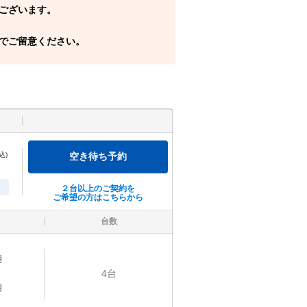
ございます。
でご留意ください。
込)
空き待ち予約
２台以上のご契約を
ご希望の方はこちらから
台数
明
4
台
明