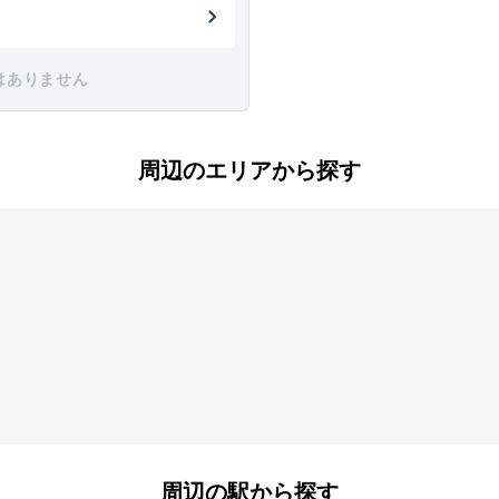
はありません
周辺のエリアから探す
屋町
印田町
大垣内町
町
甲斐田東町
上島町
町
招提平野町
招提南町
町
田口
田宮本町
之町
中宮本町
中宮山戸町
渚元町
西禁野
牧野下島町
牧野本町
周辺の駅から探す