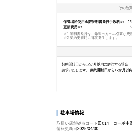
その他
保管場所使用承諾証明書発行手数料
25
※1
更新費用
6
※2
※1 証明書発行をご希望の方のみ必要な費
※2
契約更新時に都度発生します。
契約開始日から12か月以内に解約する場合、違約金として賃料2か月分相当を請求
請求いたします。
契約開始日から12か月以
駐車場情報
取扱い店舗拠点コード
田014 コーポ中
情報更新日
2025/04/30