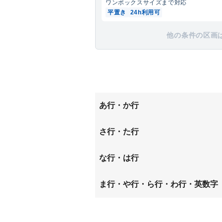
ワンボックス
サイズまで対応
平置き
24h利用可
他の条件の区画
あ行・か行
池之宮
磯島茶
さ行・た行
甲斐田新町
甲斐田
桜丘町
招提中
な行・は行
交北
御殿山
須賀町
須山町
中宮西之町
中宮東
ま行・や行・ら行・わ行・英数字
堂山
東和町
渚西
渚南町
牧野北町
牧野阪