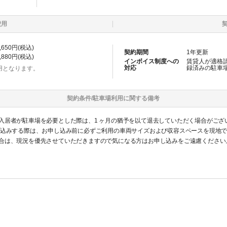
費用
,650
円(税込)
契約期間
1
年更新
,880
円(税込)
インボイス制度への
賃貸人が適格
対応
録済みの
駐車
用となります。
契約条件/
駐車場
利用に関する備考
入居者が駐車場を必要とした際は、1 ヶ月の猶予を以て退去していただく場合がござ
し込みする際は、お申し込み前に必ずご利用の車両サイズおよび収容スペースを現地
合は、現況を優先させていただきますので気になる方はお申し込みをご遠慮ください
認識ください。