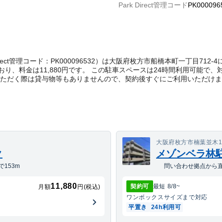
Park Direct管理コード
PK000096
 Direct管理コード：PK000096532）は大阪府枚方市船橋本町一丁目7
り、料金は11,880円です。 この駐車スペースは24時間利用可能で、
いただく際は貸与物等もありませんので、契約後すぐにご利用いただけ
８
大阪府枚方市楠葉並木1丁
ク
メゾンベラ林
153m
問い合わせ拠点から直
11,880
契約可
最短
8/8
~
月額
円(税込)
ワンボックス
サイズまで対応
平置き
24h利用可