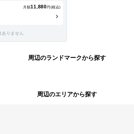
11,880
月額
円(税込)
はありません
周辺のランドマークから探す
周辺のエリアから探す
沢
男山松里
男山美桜