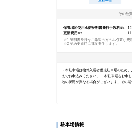
車種一覧
その他
保管場所使用承諾証明書発行手数料
12
※1
更新費用
11
※2
※1 証明書発行をご希望の方のみ必要な費
※2
契約更新時に都度発生します。
・本駐車場は物件入居者優先駐車場のため、
えでお申込みください。 ・本駐車場をお申
地の状況が異なる場合がございます。その場
に対する返金は一切対応しませんので予めご
駐車場情報