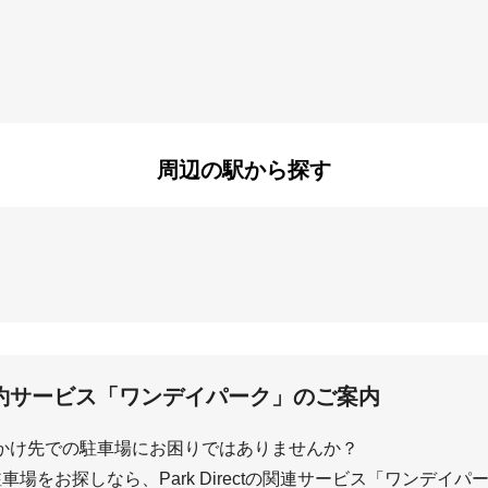
町
北山
楠葉朝日
野町
招提南町
招提元町
田
楠葉美咲
交北
ケ原
橋本西刈又
橋本平野山
町
牧野下島町
牧野本町
周辺の駅から探す
八幡岸本
八幡清水井
町
約サービス「ワンデイパーク」のご案内
かけ先での駐車場にお困りではありませんか？
場をお探しなら、Park Directの関連サービス「ワンデイ