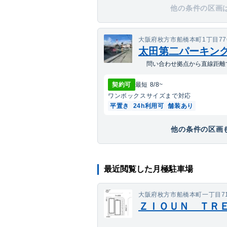
他の条件の区画
大阪府枚方市船橋本町1丁目776-
太田第二パーキン
問い合わせ拠点から直線距離で
契約可
最短
8/8
~
ワンボックス
サイズまで対応
平置き
24h利用可
舗装あり
他の条件の区画も
最近閲覧した月極駐車場
大阪府枚方市船橋本町一丁目71
ＺＩＯＵＮ ＴＲＥＳ(