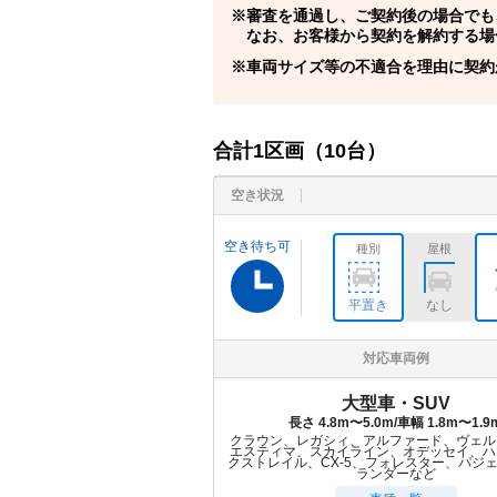
審査を通過し、ご契約後の場合でも
なお、お客様から契約を解約する場
車両サイズ等の不適合を理由に契約
合計
1
区画（
10
台）
空き状況
空き待ち可
種別
屋根
平置き
なし
対応車両例
大型車・SUV
長さ 4.8m〜5.0m/車幅 1.8m〜1.9
クラウン、レガシィ、アルファード、ヴェル
エスティマ、スカイライン、オデッセイ、ハ
クストレイル、CX-5、フォレスター、パジ
ランダーなど