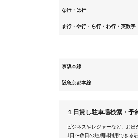
上牧町
北楠葉
招提中町
招提平
な行・は行
楠葉中町
楠葉野
田口山
道鵜町
西牧野
橋本堂
ま行・や行・ら行・わ行・英数字
東山
船橋本
牧野北町
牧野阪
南船橋
養父丘
京阪本線
八幡広門
淀の原
樟葉
牧野
阪急京都本線
上牧
１日貸し駐車場検索・予
ビジネスやレジャーなど、お出
1日〜数日の短期間利用できる駐車