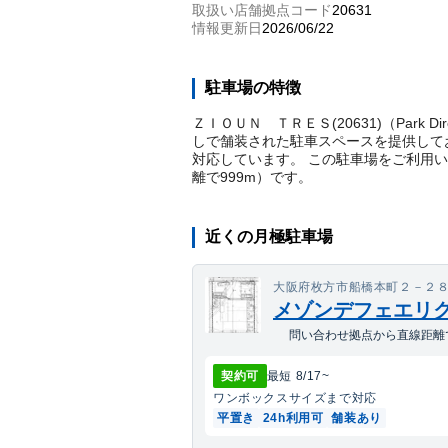
取扱い店舗拠点コード
20631
情報更新日
2026/06/22
駐車場の特徴
ＺＩＯＵＮ ＴＲＥＳ(20631)（Park
しで舗装された駐車スペースを提供してお
対応しています。 この駐車場をご利用
離で
999
m）
です。
近くの月極駐車場
大阪府枚方市船橋本町２－２
メゾンデフェエリ
問い合わせ拠点から直線距離で
契約可
最短
8/17
~
ワンボックス
サイズまで対応
平置き
24h利用可
舗装あり