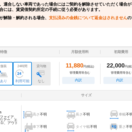
、適合しない車両であった場合にはご契約を解除させていただく場合が
合には、賃貸借契約所定の手続に従う必要があります。
が解除・解約される場合、
支払済みの金銭について返金はされません
の
特徴
月額使用料
初期費用
11,880
22,000
舗装
24時間
貸与物
円
(税込)
円
(税
管理費用等含む
管理費用等含む
内訳
内訳
あり
利用可能
なし
サイズ
m
高さ
不明
長さ
不明
車幅
不
ファイア、
リアー、エ
ェロ、アウト
車下
不明
タイヤ幅
不明
重さ
不