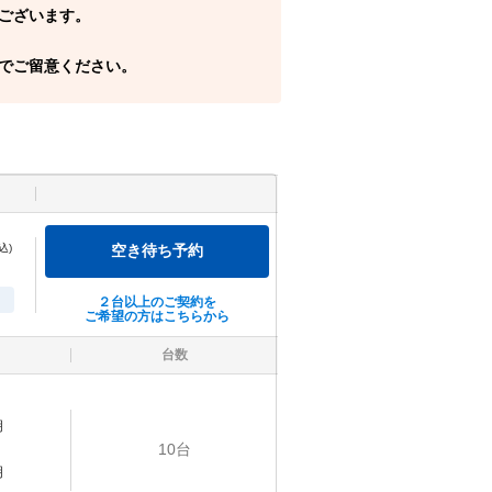
ございます。
でご留意ください。
込)
空き待ち予約
２台以上のご契約を
ご希望の方はこちらから
台数
明
10
台
明