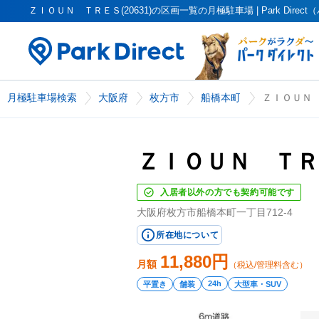
ＺＩＯＵＮ ＴＲＥＳ(20631)の区画一覧の月極駐車場 | Park Dire
月極駐車場検索
大阪府
枚方市
船橋本町
ＺＩＯＵＮ Ｔ
ＺＩＯＵＮ ＴＲＥＳ
入居者以外の方でも契約可能です
大阪府枚方市船橋本町一丁目712-4
所在地について
11,880
円
月額
（税込/管理料含む）
24h
平置き
舗装
大型車・SUV