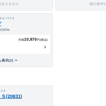
はありません
他の条件
5･777-5
グ
237m
10,870
月額
円(税込)
表示(2)
2-4
20631)