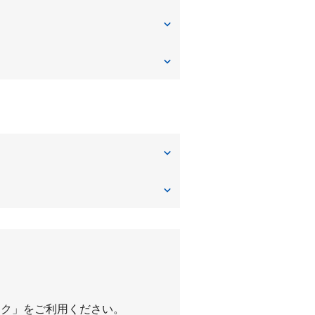
楠葉中之芝
高浜
東船橋
南楠葉
八幡隅田口
パーク」をご利用ください。