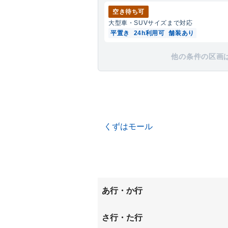
空き待ち可
大型車・SUV
サイズまで対応
平置き
24h利用可
舗装あり
他の条件の区画
くずはモール
あ行・か行
男山泉
男山長
さ行・た行