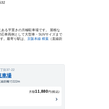
532
12-4にある平置きの月極駐車場です。 屋根な
対応車両例として大型車・SUVサイズまで
ます。
最寄り駅は、
京阪本線
樟葉
（直線距
目37-22
駐車場
線距離で222m
11,880
月額
円(税込)