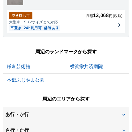
13,068
空き待ち可
月額
円(税込)
大型車・SUV
サイズまで対応
平置き
24h利用可
舗装あり
周辺のランドマークから探す
鎌倉芸術館
横浜栄共済病院
本郷ふじやま公園
周辺のエリアから探す
あ行・か行
飯島町
犬山町
さ行・た行