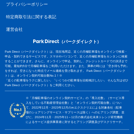
プライバシーポリシー
特定商取引法に関する表記
運営会社
（パークダイレクト）
Park Direct（パークダイレクト）は、現在地周辺、近くの月極駐車場をオンラインで検索・
申込・契約できるサービスです。スマホやパソコンで、近くの月極駐車場をカンタンに検索
することができます。さらに、オンラインで申込、契約し、クレジットカードでの決済まで
可能。最短約5分で月極駐車場をご利用いただけます。また、満車の時には「空き待ち予約」
をすれば、空きになった時点でメール連絡を受け取れます。 Park Direct（パークダイレク
ト）は、オンライン契約可能台数No.1！※
「近くの駐車場をラクに探したい」「いくつかの駐車場を比較検討したい」 そんな方はぜひ
Park Direct（パークダイレクト）をご利用ください。
※「月極駐車場のオンライン契約サービス」の「導入社数」（サービス導
入をしている不動産管理会社数）と「オンライン契約可能台数」につい
て、2022年12月・2023年12月の㈱エクスクリエによる対象各社（駐車
場のシェアリングサービス・サブリースは除く）へのヒアリング調査、並
びに、2024年11月・2025年11～12月の株式会社未来トレンド研究機構
によるサービス提供事業者に対するヒアリング調査及びデスクリサーチ。