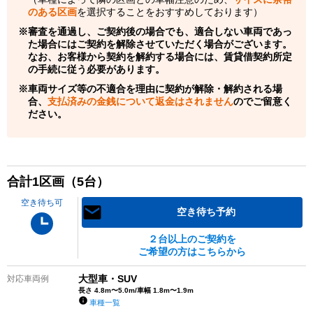
のある区画
を選択することをおすすめしております）
審査を通過し、ご契約後の場合でも、適合しない車両であっ
た場合にはご契約を解除させていただく場合がございます。
なお、お客様から契約を解約する場合には、賃貸借契約所定
の手続に従う必要があります。
車両サイズ等の不適合を理由に契約が解除・解約される場
合、
支払済みの金銭について返金はされません
のでご留意く
ださい。
合計
1
区画（
5
台）
空き待ち可
空き待ち予約
２台以上のご契約を
ご希望の方はこちらから
大型車・SUV
対応車両例
長さ 4.8m〜5.0m/車幅 1.8m〜1.9m
車種一覧