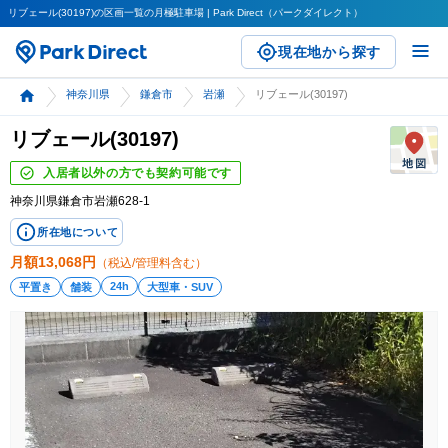
リブェール(30197)の区画一覧の月極駐車場 | Park Direct（パークダイレクト）
現在地から探す
神奈川県
鎌倉市
岩瀬
リブェール(30197)
リブェール(30197)
入居者以外の方でも契約可能です
神奈川県鎌倉市岩瀬628-1
所在地について
月額
13,068
円
（税込/管理料含む）
24h
平置き
舗装
大型車・SUV