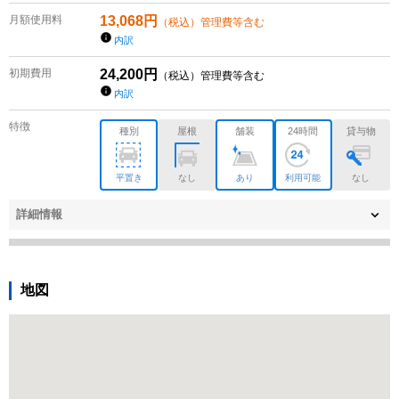
月額使用料
13,068
円
（税込）管理費等含む
内訳
初期費用
24,200
円
（税込）管理費等含む
内訳
特徴
種別
屋根
舗装
24時間
貸与物
平置き
なし
あり
利用可能
なし
詳細情報
地図