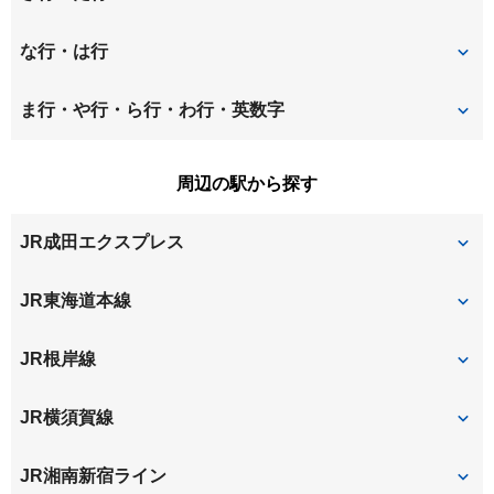
今泉
今泉台
台
玉縄
な行・は行
岩瀬
大船
長尾台町
本郷台
ま行・や行・ら行・わ行・英数字
笠間
鍛冶ケ谷
山崎
山ノ内
周辺の駅から探す
桂台西
桂町
若竹町
JR成田エクスプレス
公田町
小菅ケ谷
小袋谷
大船
JR東海道本線
大船
JR根岸線
大船
本郷台
JR横須賀線
北鎌倉
大船
JR湘南新宿ライン