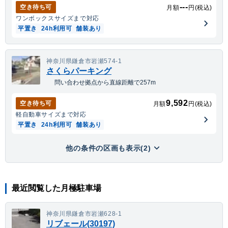
---
空き待ち可
月額
円(税込)
ワンボックス
サイズまで対応
平置き
24h利用可
舗装あり
神奈川県鎌倉市岩瀬574-1
さくらパーキング
問い合わせ拠点から直線距離で257m
9,592
空き待ち可
月額
円(税込)
軽自動車
サイズまで対応
平置き
24h利用可
舗装あり
他の条件の区画も表示(2)
最近閲覧した月極駐車場
神奈川県鎌倉市岩瀬628-1
リブェール(30197)