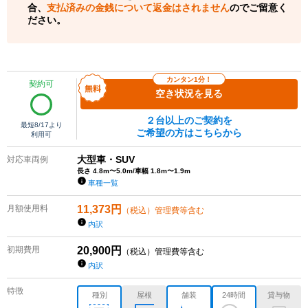
合、
支払済みの金銭について返金はされません
のでご留意く
ださい。
カンタン1分！
契約可
空き状況を見る
２台以上のご契約を
最短
8/17
より
ご希望の方はこちらから
利用可
大型車・SUV
対応車両例
長さ 4.8m〜5.0m/車幅 1.8m〜1.9m
車種一覧
月額使用料
11,373
円
（税込）管理費等含む
内訳
初期費用
20,900
円
（税込）管理費等含む
内訳
特徴
種別
屋根
舗装
24時間
貸与物