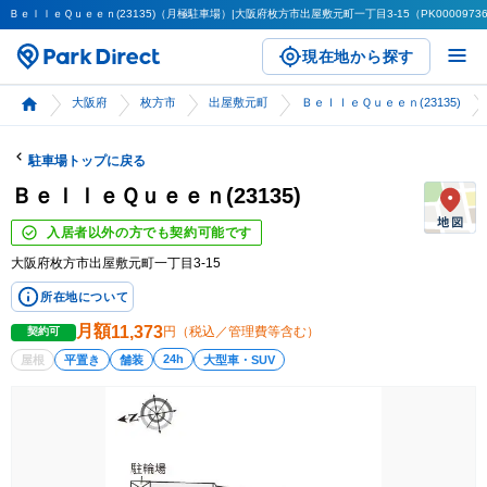
ＢｅｌｌｅＱｕｅｅｎ(23135)（月極駐車場）|大阪府枚方市出屋敷元町一丁目3-15（PK00009736
現在地から探す
大阪府
枚方市
出屋敷元町
ＢｅｌｌｅＱｕｅｅｎ(23135)
駐車場トップに戻る
ＢｅｌｌｅＱｕｅｅｎ(23135)
入居者以外の方でも契約可能です
大阪府枚方市出屋敷元町一丁目3-15
所在地について
月額
11,373
円（税込／管理費等含む）
契約可
24h
屋根
平置き
舗装
大型車・SUV