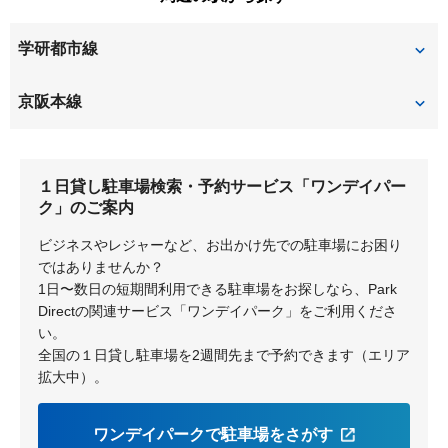
春日元町
北山
須山町
田口
中宮本町
中宮山戸町
松丘町
南船橋
学研都市線
交北
田口山
津田北町
渚栄町
野村中町
都丘町
養父丘
藤阪
京阪本線
津田西町
津田元町
野村元町
東山
山田池東町
出屋敷元町
堂山
牧野
藤阪北町
藤阪中町
１日貸し駐車場検索・予約サービス「ワンデイパー
藤阪南町
藤阪元町
ク」のご案内
ビジネスやレジャーなど、お出かけ先での駐車場にお困り
ではありませんか？
1日〜数日の短期間利用できる駐車場をお探しなら、Park
Directの関連サービス「ワンデイパーク」をご利用くださ
い。
全国の１日貸し駐車場を2週間先まで予約できます（エリア
拡大中）。
ワンデイパークで駐車場をさがす