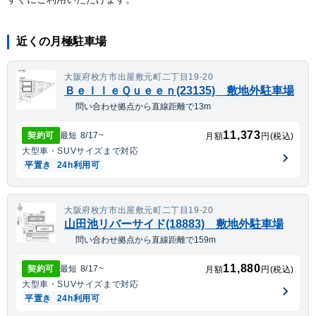
近くの月極駐車場
大阪府枚方市出屋敷元町二丁目19-20
ＢｅｌｌｅＱｕｅｅｎ(23135) 敷地外駐車場
問い合わせ拠点から直線距離で13m
11,373
契約可
最短
8/17
~
月額
円(税込)
大型車・SUV
サイズまで対応
平置き
24h利用可
大阪府枚方市出屋敷元町二丁目19-20
山田池リバーサイド(18883) 敷地外駐車場
問い合わせ拠点から直線距離で159m
11,880
契約可
最短
8/17
~
月額
円(税込)
大型車・SUV
サイズまで対応
平置き
24h利用可