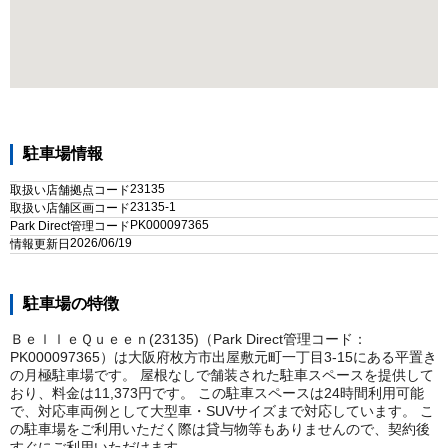
駐車場情報
23135
取扱い店舗拠点コード
23135-1
取扱い店舗区画コード
PK000097365
Park Direct管理コード
2026/06/19
情報更新日
駐車場の特徴
ＢｅｌｌｅＱｕｅｅｎ(23135)（Park Direct管理コード：
PK000097365）は大阪府枚方市出屋敷元町一丁目3-15にある平置き
の月極駐車場です。 屋根なしで舗装された駐車スペースを提供して
おり、料金は11,373円です。 この駐車スペースは24時間利用可能
で、対応車両例として大型車・SUVサイズまで対応しています。 こ
の駐車場をご利用いただく際は貸与物等もありませんので、契約後
すぐにご利用いただけます。