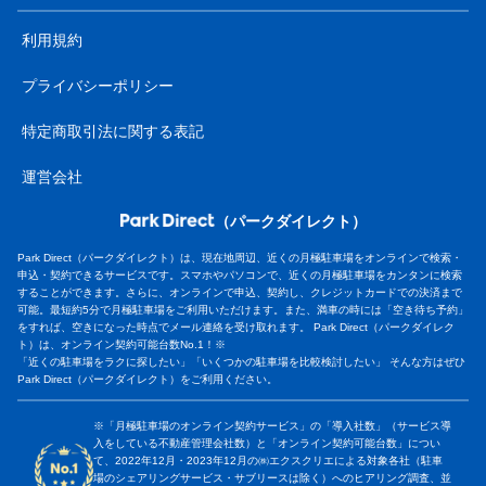
利用規約
プライバシーポリシー
特定商取引法に関する表記
運営会社
（パークダイレクト）
Park Direct（パークダイレクト）は、現在地周辺、近くの月極駐車場をオンラインで検索・
申込・契約できるサービスです。スマホやパソコンで、近くの月極駐車場をカンタンに検索
することができます。さらに、オンラインで申込、契約し、クレジットカードでの決済まで
可能。最短約5分で月極駐車場をご利用いただけます。また、満車の時には「空き待ち予約」
をすれば、空きになった時点でメール連絡を受け取れます。 Park Direct（パークダイレク
ト）は、オンライン契約可能台数No.1！※
「近くの駐車場をラクに探したい」「いくつかの駐車場を比較検討したい」 そんな方はぜひ
Park Direct（パークダイレクト）をご利用ください。
※「月極駐車場のオンライン契約サービス」の「導入社数」（サービス導
入をしている不動産管理会社数）と「オンライン契約可能台数」につい
て、2022年12月・2023年12月の㈱エクスクリエによる対象各社（駐車
場のシェアリングサービス・サブリースは除く）へのヒアリング調査、並