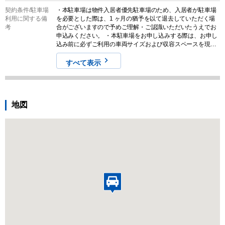
契約条件/
駐車場
・本駐車場は物件入居者優先駐車場のため、入居者が駐車場
利用に関する備
を必要とした際は、1 ヶ月の猶予を以て退去していただく場
考
合がございますので予めご理解・ご認識いただいたうえでお
申込みください。 ・本駐車場をお申し込みする際は、お申し
込み前に必ずご利用の車両サイズおよび収容スペースを現地
でご確認ください。また、募集情報と実際の現地の状況が異
なる場合がございます。その場合は、現況を優先させていた
すべて表示
だきますので気になる方はお申し込みをご遠慮ください。な
お、契約締結後のキャンセルやクレームに対する返金は一切
対応しませんので予めご認識ください。
地図