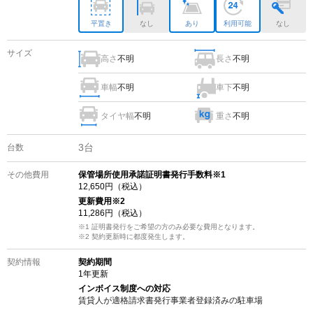
平置き
なし
あり
利用可能
なし
サイズ
高さ
不明
長さ
不明
車幅
不明
車下
不明
タイヤ幅
不明
重さ
不明
3
台
台数
その他費用
保管場所使用承諾証明書発行手数料※1
12,650
円（税込）
更新費用
※2
11,286
円（税込）
※1 証明書発行をご希望の方のみ必要な費用となります。
※2
契約更新時に都度発生します。
契約情報
契約期間
1
年更新
インボイス制度への対応
賃貸人が適格請求書発行事業者登録済みの
駐車場