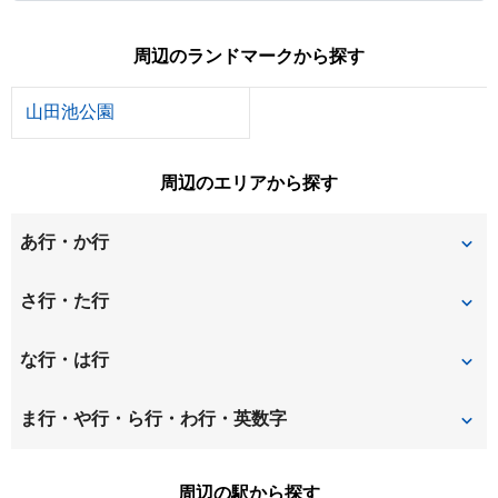
周辺のランドマークから探す
山田池公園
周辺のエリアから探す
あ行・か行
池之宮
大峰元町
さ行・た行
甲斐田新町
甲斐田町
桜丘町
招提中町
な行・は行
甲斐田東町
春日北町
招提平野町
招提南町
長尾谷町
長尾元町
ま行・や行・ら行・わ行・英数字
春日西町
春日東町
招提元町
新之栄町
中宮西之町
中宮東之町
牧野下島町
牧野本町
周辺の駅から探す