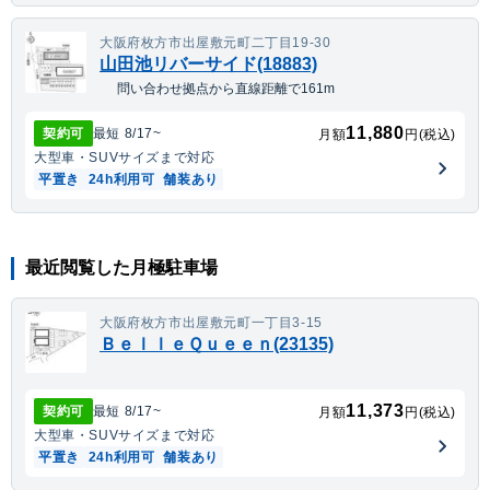
大阪府枚方市出屋敷元町二丁目19-30
山田池リバーサイド(18883)
問い合わせ拠点から直線距離で161m
11,880
契約可
最短
8/17
~
月額
円(税込)
大型車・SUV
サイズまで対応
平置き
24h利用可
舗装あり
最近閲覧した月極駐車場
大阪府枚方市出屋敷元町一丁目3-15
ＢｅｌｌｅＱｕｅｅｎ(23135)
11,373
契約可
最短
8/17
~
月額
円(税込)
大型車・SUV
サイズまで対応
平置き
24h利用可
舗装あり