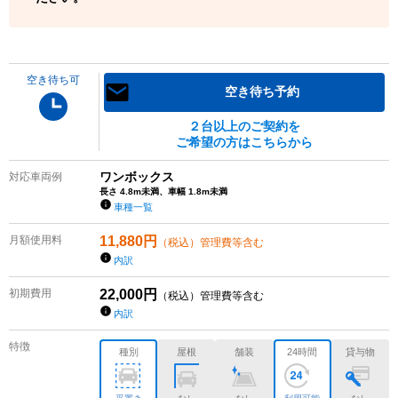
空き待ち可
空き待ち予約
２台以上のご契約を
ご希望の方はこちらから
ワンボックス
対応車両例
長さ 4.8m未満、車幅 1.8m未満
車種一覧
月額使用料
11,880
円
（税込）管理費等含む
内訳
初期費用
22,000
円
（税込）管理費等含む
内訳
特徴
種別
屋根
舗装
24時間
貸与物