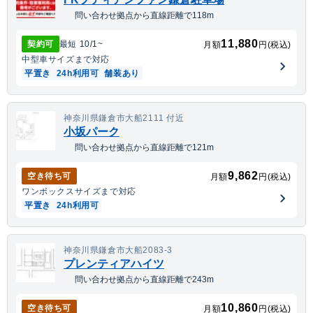
問い合わせ拠点から直線距離で118m
11,880
契約可
最短
10/1
~
月額
円(税込)
中型車
サイズまで対応
平置き
24h利用可
舗装あり
神奈川県鎌倉市大船2111 付近
小坂パーク
問い合わせ拠点から直線距離で121m
9,862
空き待ち可
月額
円(税込)
ワンボックス
サイズまで対応
平置き
24h利用可
神奈川県鎌倉市大船2083-3
プレンティアハイツ
問い合わせ拠点から直線距離で243m
10,860
空き待ち可
月額
円(税込)