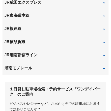
JR成田エクスプレス
公田町
小菅ケ谷
小袋谷
大船
JR東海道本線
大船
JR根岸線
大船
本郷台
JR横須賀線
北鎌倉
大船
JR湘南新宿ライン
大船
湘南モノレール
大船
富士見町
１日貸し駐車場検索・予約サービス「ワンデイパー
湘南深沢
湘南町屋
ク」のご案内
ビジネスやレジャーなど、お出かけ先での駐車場にお困り
ではありませんか？