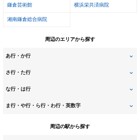
鎌倉芸術館
横浜栄共済病院
湘南鎌倉総合病院
周辺のエリアから探す
あ行・か行
今泉
今泉台
さ行・た行
岩瀬
扇ガ谷
佐助
台
な行・は行
大船
岡本
玉縄
寺分
長尾台町
ま行・や行・ら行・わ行・英数字
笠間
桂台西
常盤
山崎
山ノ内
周辺の駅から探す
桂町
上町屋