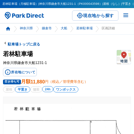
若林駐車場（月極駐車場）|神奈川県鎌倉市大船1231-1（PK000043598）|屋根（なし）|平置き（舗
現在地から探す
神奈川県
鎌倉市
大船
若林駐車場
区画詳細
駐車場トップに戻る
若林駐車場
神奈川県鎌倉市大船1231-1
所在地について
月額
11,880
円（税込／管理費等含む）
空き待ち可
24h
屋根
平置き
舗装
ワンボックス