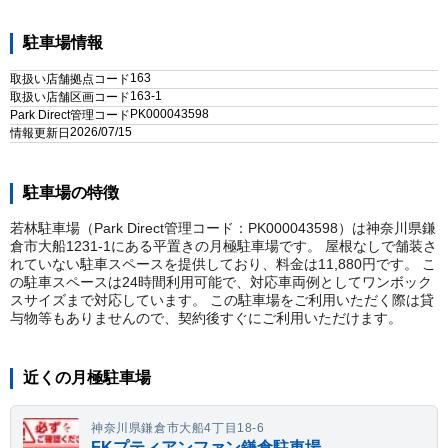
駐車場情報
163
取扱い店舗拠点コード
163-1
取扱い店舗区画コード
PK000043598
Park Direct管理コード
2026/07/15
情報更新日
駐車場の特徴
若林駐車場（Park Direct管理コード：PK000043598）は神奈川県鎌
倉市大船1231-1にある平置きの月極駐車場です。 屋根なしで舗装さ
れていない駐車スペースを提供しており、料金は11,880円です。 こ
の駐車スペースは24時間利用可能で、対応車両例としてワンボック
スサイズまで対応しています。 この駐車場をご利用いただく際は貸
与物等もありませんので、契約後すぐにご利用いただけます。
近くの月極駐車場
神奈川県鎌倉市大船4丁目18-6
FKプティアンファン鎌倉駐車場