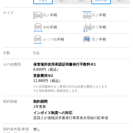
平置き
なし
なし
利用可能
なし
サイズ
高さ
不明
長さ
不明
車幅
不明
車下
不明
タイヤ幅
不明
重さ
不明
5
台
台数
その他費用
保管場所使用承諾証明書発行手数料※1
6,600
円（税込）
更新費用
※2
11,880
円（税込）
※1 証明書発行をご希望の方のみ必要な費用となります。
※2
契約更新時に都度発生します。
契約情報
契約期間
1
年更新
インボイス制度への対応
賃貸人が適格請求書発行事業者未登録の
駐車場
契約条件/
駐車場
無し