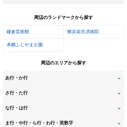
周辺のランドマークから探す
鎌倉芸術館
横浜栄共済病院
本郷ふじやま公園
周辺のエリアから探す
あ行・か行
犬山町
今泉
さ行・た行
今泉台
岩瀬
浄明寺
台
な行・は行
扇ガ谷
大船
二階堂
野七里
ま行・や行・ら行・わ行・英数字