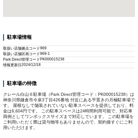
駐車場情報
969
取扱い店舗拠点コード
969-1
取扱い店舗区画コード
PK000015238
Park Direct管理コード
2024/12/18
情報更新日
駐車場の特徴
クレール白山６駐車場（Park Direct管理コード：PK000015238）は
神奈川県鎌倉市今泉3丁目426番地 付近にある平置きの月極駐車場で
す。 屋根なしで舗装されていない駐車スペースを提供しており、料
金は6,604円です。 この駐車スペースは24時間利用可能で、対応車
両例としてワンボックスサイズまで対応しています。 この駐車場を
ご利用いただく際は貸与物等もありませんので、契約後すぐにご利
用いただけます。