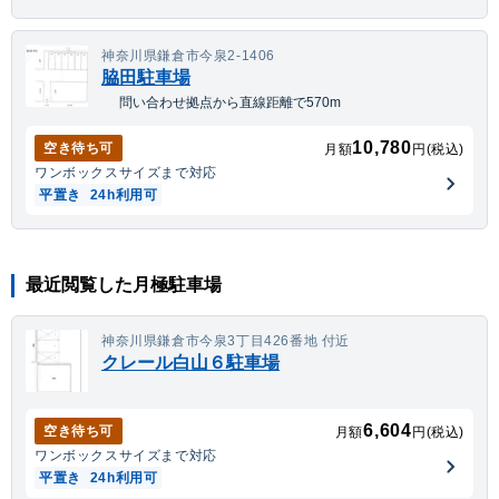
神奈川県鎌倉市今泉2-1406
脇田駐車場
問い合わせ拠点から直線距離で570m
10,780
空き待ち可
月額
円(税込)
ワンボックス
サイズまで対応
平置き
24h利用可
最近閲覧した月極駐車場
神奈川県鎌倉市今泉3丁目426番地 付近
クレール白山６駐車場
6,604
空き待ち可
月額
円(税込)
ワンボックス
サイズまで対応
平置き
24h利用可