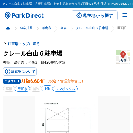
クレール白山６駐車場（月極駐車場）|神奈川県鎌倉市今泉3丁目426番地 付近（PK000015238）|
現在地から探す
神奈川県
鎌倉市
今泉
クレール白山６駐車場
区画詳細
駐車場トップに戻る
クレール白山６駐車場
神奈川県鎌倉市今泉3丁目426番地 付近
所在地について
月額
6,604
円（税込／管理費等含む）
空き待ち可
24h
屋根
平置き
舗装
ワンボックス