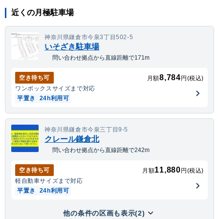
近くの月極駐車場
神奈川県鎌倉市今泉3丁目502-5
いそざき駐車場
問い合わせ拠点から直線距離で171m
8,784
空き待ち可
月額
円(税込)
ワンボックス
サイズまで対応
平置き
24h利用可
神奈川県鎌倉市今泉三丁目9-5
クレール鎌倉北
問い合わせ拠点から直線距離で242m
11,880
空き待ち可
月額
円(税込)
軽自動車
サイズまで対応
平置き
24h利用可
他の条件の区画も表示(2)