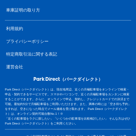
車庫証明の取り方
利用規約
プライバシーポリシー
特定商取引法に関する表記
運営会社
（パークダイレクト）
Park Direct（パークダイレクト）は、現在地周辺、近くの月極駐車場をオンラインで検索・
申込・契約できるサービスです。スマホやパソコンで、近くの月極駐車場をカンタンに検索
することができます。さらに、オンラインで申込、契約し、クレジットカードでの決済まで
可能。最短約5分で月極駐車場をご利用いただけます。また、満車の時には「空き待ち予約」
をすれば、空きになった時点でメール連絡を受け取れます。 Park Direct（パークダイレク
ト）は、オンライン契約可能台数No.1！※
「近くの駐車場をラクに探したい」「いくつかの駐車場を比較検討したい」 そんな方はぜひ
Park Direct（パークダイレクト）をご利用ください。