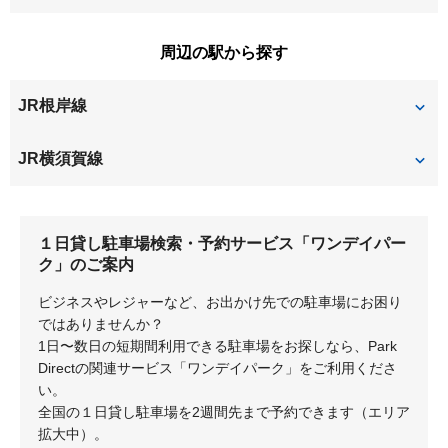
鍛冶ケ谷
桂台西
山ノ内
若竹町
周辺の駅から探す
桂町
上郷町
JR根岸線
上之町
公田町
小菅ケ谷
小袋谷
本郷台
JR横須賀線
北鎌倉
１日貸し駐車場検索・予約サービス「ワンデイパー
ク」のご案内
ビジネスやレジャーなど、お出かけ先での駐車場にお困り
ではありませんか？
1日〜数日の短期間利用できる駐車場をお探しなら、Park
Directの関連サービス「ワンデイパーク」をご利用くださ
い。
全国の１日貸し駐車場を2週間先まで予約できます（エリア
拡大中）。