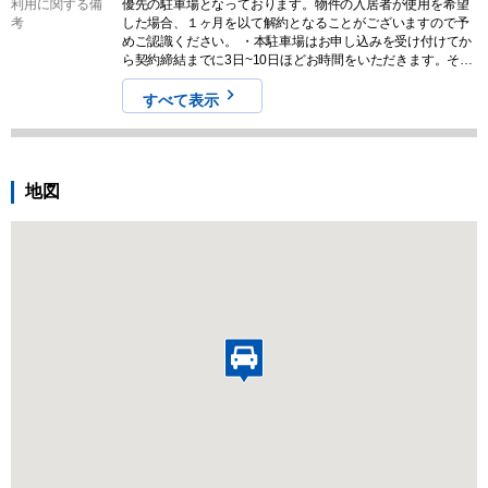
利用に関する備
優先の駐車場となっております。物件の入居者が使用を希望
考
した場合、１ヶ月を以て解約となることがございますので予
めご認識ください。 ・本駐車場はお申し込みを受け付けてか
ら契約締結までに3日~10日ほどお時間をいただきます。その
ため、即日含むお急ぎのご契約は対応できませんので、ご契
約を検討される際は予め余裕をもってお申し込みください。
すべて表示
・本駐車場をお申し込みする際は、必ず車両サイズおよび収
容スペースを現地でご確認のうえ行ってください。なお、契
約締結後のキャンセルに伴う返金は一切対応しませんので予
めご認識ください。
地図