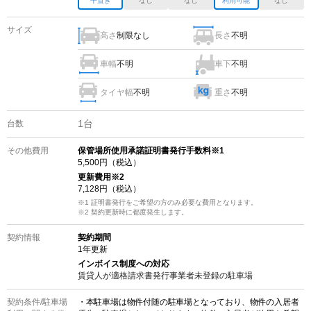
平置き
なし
なし
利用可能
なし
サイズ
高さ
制限なし
長さ
不明
車幅
不明
車下
不明
タイヤ幅
不明
重さ
不明
1
台
台数
その他費用
保管場所使用承諾証明書発行手数料※1
5,500
円（税込）
更新費用
※2
7,128
円（税込）
※1 証明書発行をご希望の方のみ必要な費用となります。
※2
契約更新時に都度発生します。
契約情報
契約期間
1
年更新
インボイス制度への対応
賃貸人が適格請求書発行事業者未登録の
駐車場
契約条件/
駐車場
・本駐車場は物件付随の駐車場となっており、物件の入居者