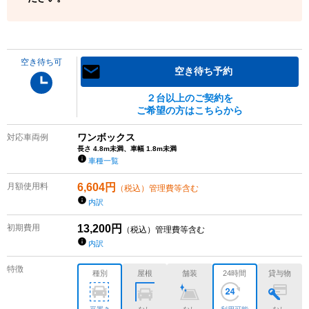
空き待ち可
空き待ち予約
２台以上のご契約を
ご希望の方はこちらから
ワンボックス
対応車両例
長さ 4.8m未満、車幅 1.8m未満
車種一覧
月額使用料
6,604
円
（税込）管理費等含む
内訳
初期費用
13,200
円
（税込）管理費等含む
内訳
特徴
種別
屋根
舗装
24時間
貸与物