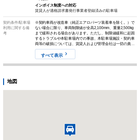
インボイス制度への対応
賃貸人が適格請求書発行事業者登録済みの
駐車場
契約条件/
駐車場
※契約車両が改造車（純正エアロパーツ装着車を除く。）で
利用に関する備
ない場合に限り、車両制限値が全高2,100mm、重量2,500kg
考
まで緩和される場合があります。ただし、制限値緩和に起因
するトラブルや本駐車場内での事故、本駐車場施設・契約車
両等の破損については、賃貸人および管理会社は一切の責を
負いません。※契約車両が改造車（純正エアロパーツ装着車
を除く。）でない場合に限り、最低地上高は緩和される場合
すべて表示
があります。ただし、最低地上高に起因するトラブルや本駐
車場内での事故、本駐車場施設・契約車両等の破損について
は、賃貸人および管理会社は一切の責を負いません。
地図