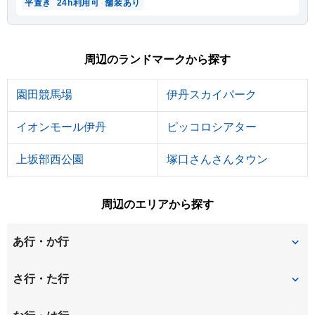
平置き
24h利用可
舗装あり
周辺のランドマークから探す
園田競馬場
伊丹スカイパーク
イオンモール伊丹
ピッコロシアター
上坂部西公園
塚口さんさんタウン
周辺のエリアから探す
あ行・か行
安堂寺町
伊丹
さ行・た行
猪名寺
稲野町
椎堂
下坂部