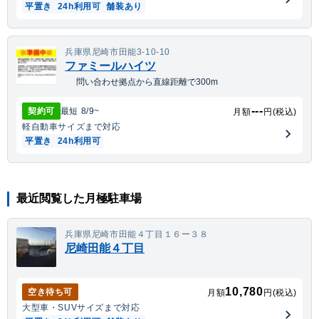
平置き
24h利用可
舗装あり
兵庫県尼崎市田能3-10-10
ファミールハイツ
問い合わせ拠点から直線距離で300m
---
契約可
最短
8/9
~
月額
円(税込)
軽自動車
サイズまで対応
平置き
24h利用可
最近閲覧した月極駐車場
兵庫県尼崎市田能４丁目１６ー３８
尼崎田能４丁目
10,780
空き待ち可
月額
円(税込)
大型車・SUV
サイズまで対応