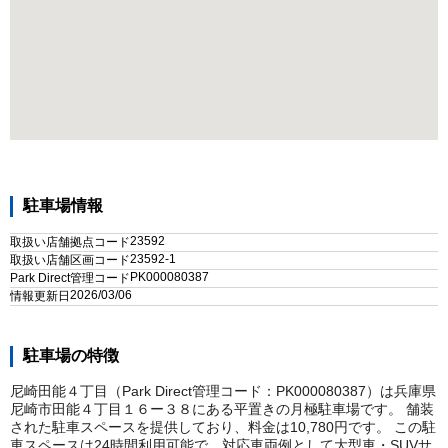
駐車場情報
23592
取扱い店舗拠点コード
23592-1
取扱い店舗区画コード
PK000080387
Park Direct管理コード
2026/03/06
情報更新日
駐車場の特徴
尼崎田能４丁目（Park Direct管理コード：PK000080387）は兵庫県
尼崎市田能４丁目１６ー３８にある平置きの月極駐車場です。 舗装
された駐車スペースを提供しており、料金は10,780円です。 この駐
車スペースは24時間利用可能で、対応車両例として大型車・SUVサ