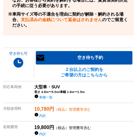
の手続に従う必要があります。
車両サイズ等の不適合を理由に契約が解除・解約される場
合、
支払済みの金銭について返金はされません
のでご留意く
ださい。
空き待ち可
空き待ち予約
２台以上のご契約を
ご希望の方はこちらから
大型車・SUV
対応車両例
長さ 4.8m〜5.0m/車幅 1.8m〜1.9m
車種一覧
月額使用料
10,780
円
（税込）管理費等含む
内訳
初期費用
19,800
円
（税込）管理費等含む
内訳