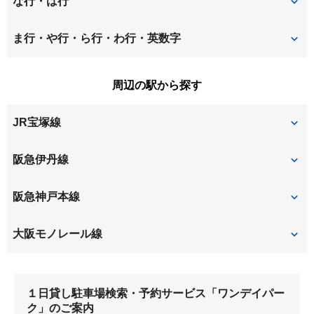
な行・は行
梅ノ木
勝部
善法寺町
田能
若王寺
額田町
ま行・や行・ら行・わ行・英数字
上坂部
瓦宮
中央
塚口町
走井
原田中
御園
南清水
周辺の駅から探す
北河原
久々知
塚口本町
利倉
原田南
東園田町
南鈴原
南塚口町
JR宝塚線
口田中
桑津
平松
藤ノ木
南本町
箕輪
上津島
御願塚
伊丹
塚口
阪急伊丹線
宝山町
森本
山ノ上町
猪名寺
伊丹
塚口
阪急神戸本線
新伊丹
稲野
園田
塚口
大阪モノレール線
大阪空港
１日貸し駐車場検索・予約サービス「ワンデイパー
ク」のご案内