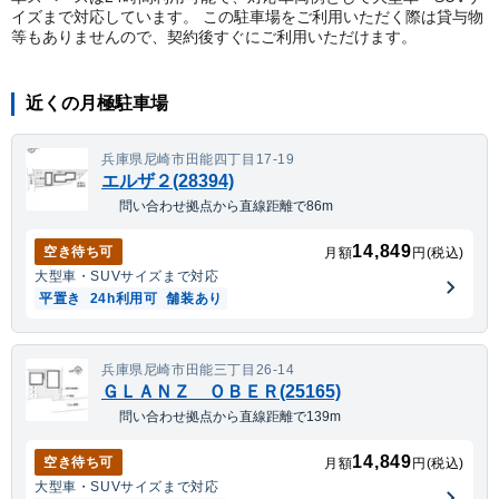
イズまで対応しています。 この駐車場をご利用いただく際は貸与物
等もありませんので、契約後すぐにご利用いただけます。
近くの月極駐車場
兵庫県尼崎市田能四丁目17-19
エルザ２(28394)
問い合わせ拠点から直線距離で86m
14,849
空き待ち可
月額
円(税込)
大型車・SUV
サイズまで対応
平置き
24h利用可
舗装あり
兵庫県尼崎市田能三丁目26-14
ＧＬＡＮＺ ＯＢＥＲ(25165)
問い合わせ拠点から直線距離で139m
14,849
空き待ち可
月額
円(税込)
大型車・SUV
サイズまで対応