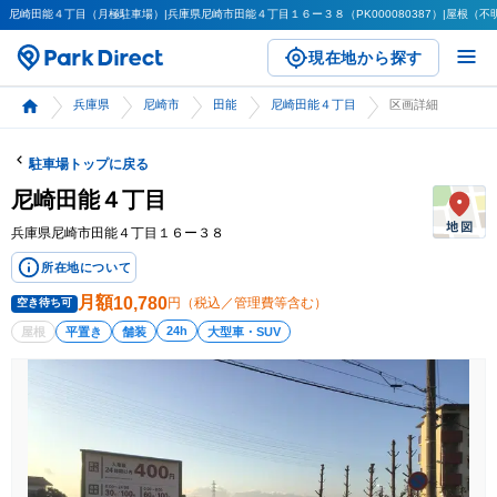
尼崎田能４丁目（月極駐車場）|兵庫県尼崎市田能４丁目１６ー３８（PK000080387）|屋根（不明）
現在地から探す
兵庫県
尼崎市
田能
尼崎田能４丁目
区画詳細
駐車場トップに戻る
尼崎田能４丁目
兵庫県尼崎市田能４丁目１６ー３８
所在地について
月額
10,780
円（税込／管理費等含む）
空き待ち可
24h
屋根
平置き
舗装
大型車・SUV