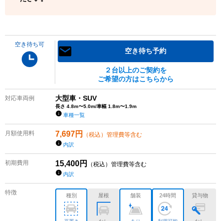
空き待ち可
空き待ち予約
２台以上のご契約を
ご希望の方はこちらから
大型車・SUV
対応車両例
長さ 4.8m〜5.0m/車幅 1.8m〜1.9m
車種一覧
月額使用料
7,697
円
（税込）管理費等含む
内訳
初期費用
15,400
円
（税込）管理費等含む
内訳
特徴
種別
屋根
舗装
24時間
貸与物