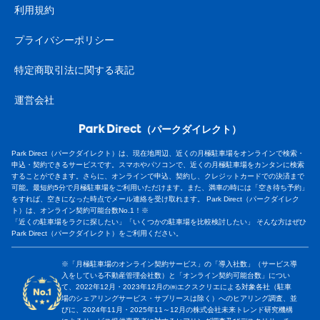
利用規約
プライバシーポリシー
特定商取引法に関する表記
運営会社
（パークダイレクト）
Park Direct（パークダイレクト）は、現在地周辺、近くの月極駐車場をオンラインで検索・
申込・契約できるサービスです。スマホやパソコンで、近くの月極駐車場をカンタンに検索
することができます。さらに、オンラインで申込、契約し、クレジットカードでの決済まで
可能。最短約5分で月極駐車場をご利用いただけます。また、満車の時には「空き待ち予約」
をすれば、空きになった時点でメール連絡を受け取れます。 Park Direct（パークダイレク
ト）は、オンライン契約可能台数No.1！※
「近くの駐車場をラクに探したい」「いくつかの駐車場を比較検討したい」 そんな方はぜひ
Park Direct（パークダイレクト）をご利用ください。
※「月極駐車場のオンライン契約サービス」の「導入社数」（サービス導
入をしている不動産管理会社数）と「オンライン契約可能台数」につい
て、2022年12月・2023年12月の㈱エクスクリエによる対象各社（駐車
場のシェアリングサービス・サブリースは除く）へのヒアリング調査、並
びに、2024年11月・2025年11～12月の株式会社未来トレンド研究機構