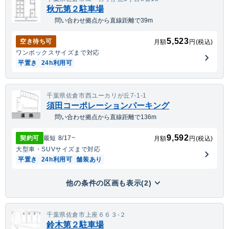
秋元第２駐車場
問い合わせ拠点から直線距離で39m
5,523
空き待ち可
月額
円(税込)
ワンボックス
サイズまで対応
平置き
24h利用可
千葉県佐倉市西ユーカリが丘7-1-1
須田コーポレーションパーキング
問い合わせ拠点から直線距離で136m
9,592
契約可
最短
8/17
~
月額
円(税込)
大型車・SUV
サイズまで対応
平置き
24h利用可
舗装あり
他の条件の区画も表示(2)
千葉県佐倉市上座６６３-２
鈴木第２駐車場