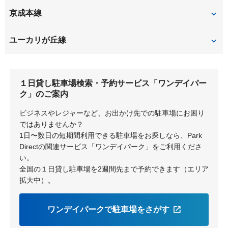
京成本線
ユーカリが丘
京成臼井
ユーカリが丘線
志津
ユーカリが丘
中学校
１日貸し駐車場検索・予約サービス「ワンデイパー
井野
公園
ク」のご案内
地区センター
女子大
ビジネスやレジャーなど、お出かけ先での駐車場にお困り
ではありませんか？
1日〜数日の短期間利用できる駐車場をお探しなら、Park
Directの関連サービス「ワンデイパーク」をご利用くださ
い。
全国の１日貸し駐車場を2週間先まで予約できます（エリア
拡大中）。
ワンデイパークで駐車場をさがす