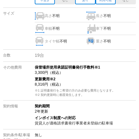
平置き
なし
あり
利用可能
なし
サイズ
高さ
不明
長さ
不明
車幅
不明
車下
不明
タイヤ幅
不明
重さ
不明
19
台
台数
その他費用
保管場所使用承諾証明書発行手数料※1
3,300
円（税込）
更新費用
※2
8,316
円（税込）
※1 証明書発行をご希望の方のみ必要な費用となります。
※2
契約更新時に都度発生します。
契約情報
契約期間
2
年更新
インボイス制度への対応
賃貸人が適格請求書発行事業者未登録の
駐車場
契約条件/
駐車場
無し