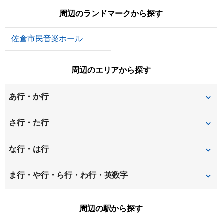
周辺のランドマークから探す
佐倉市民音楽ホール
周辺のエリアから探す
あ行・か行
青菅
稲荷台
さ行・た行
井野
井野町
上座
な行・は行
王子台
小竹
中志津
西志津
ま行・や行・ら行・わ行・英数字
上高野
上志津
西ユーカリが丘
八幡台
宮ノ台
ユーカリが丘
周辺の駅から探す