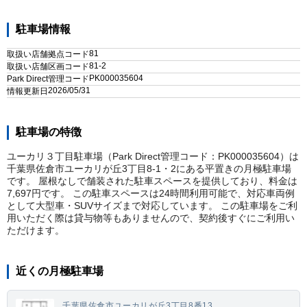
駐車場情報
81
取扱い店舗拠点コード
81-2
取扱い店舗区画コード
PK000035604
Park Direct管理コード
2026/05/31
情報更新日
駐車場の特徴
ユーカリ３丁目駐車場（Park Direct管理コード：PK000035604）は
千葉県佐倉市ユーカリが丘3丁目8-1・2にある平置きの月極駐車場
です。 屋根なしで舗装された駐車スペースを提供しており、料金は
7,697円です。 この駐車スペースは24時間利用可能で、対応車両例
として大型車・SUVサイズまで対応しています。 この駐車場をご利
用いただく際は貸与物等もありませんので、契約後すぐにご利用い
ただけます。
近くの月極駐車場
千葉県佐倉市ユーカリが丘3丁目8番13