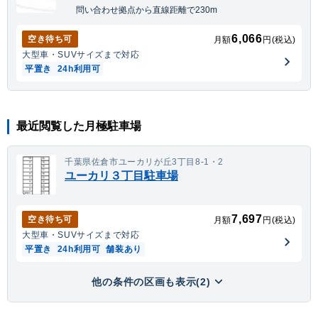
問い合わせ拠点から直線距離で230m
6,066
空き待ち可
月額
円(税込)
大型車・SUV
サイズまで対応
平置き
24h利用可
最近閲覧した月極駐車場
千葉県佐倉市ユーカリが丘3丁目8-1・2
ユーカリ３丁目駐車場
7,697
空き待ち可
月額
円(税込)
大型車・SUV
サイズまで対応
平置き
24h利用可
舗装あり
他の条件の区画も表示(2)