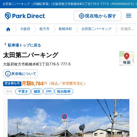
太田第二パーキング（月極駐車場）|大阪府枚方市船橋本町1丁目776-5･777-5（PK000092471）
現在地から探す
大阪府
枚方市
船橋本町
太田第二パーキング
区画詳細
駐車場トップに戻る
太田第二パーキング
大阪府枚方市船橋本町1丁目776-5･777-5
所在地について
月額
8,784
円（税込／管理費等含む）
空き待ち可
24h
屋根
平置き
舗装
軽自動車