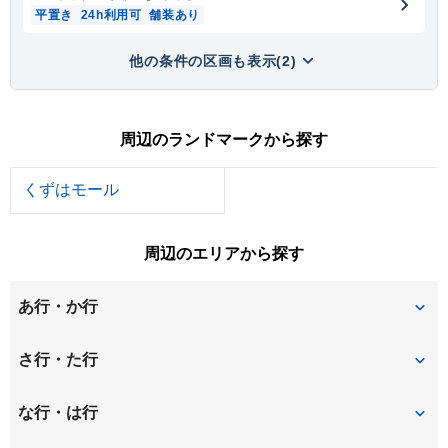
平置き
24h利用可
舗装あり
他の条件の区画も表示(2)
周辺のランドマークから探す
くずはモール
周辺のエリアから探す
あ行・か行
男山泉
男山長沢
さ行・た行
男山松里
男山美桜
招提中町
招提平野町
な行・は行