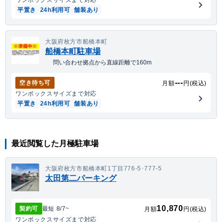
平置き
24h利用可
舗装あり
大阪府枚方市船橋本町
船橋本町駐車場
問い合わせ拠点から直線距離で160m
---
空き待ち可
月額
円(税込)
ワンボックス
サイズまで対応
平置き
24h利用可
舗装あり
最近閲覧した月極駐車場
大阪府枚方市船橋本町1丁目776-5･777-5
太田第二パーキング
10,870
契約可
最短
8/7
~
月額
円(税込)
ワンボックス
サイズまで対応