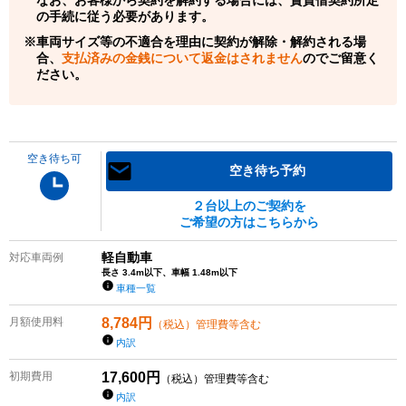
の手続に従う必要があります。
車両サイズ等の不適合を理由に契約が解除・解約される場
合、
支払済みの金銭について返金はされません
のでご留意く
ださい。
空き待ち可
空き待ち予約
２台以上のご契約を
ご希望の方はこちらから
軽自動車
対応車両例
長さ 3.4m以下、車幅 1.48m以下
車種一覧
月額使用料
8,784
円
（税込）管理費等含む
内訳
初期費用
17,600
円
（税込）管理費等含む
内訳