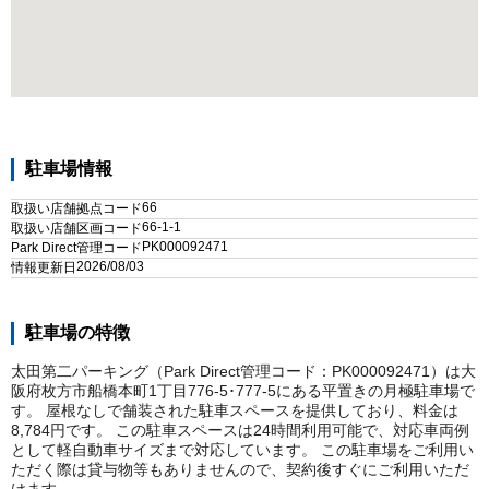
駐車場情報
66
取扱い店舗拠点コード
66-1-1
取扱い店舗区画コード
PK000092471
Park Direct管理コード
2026/08/03
情報更新日
駐車場の特徴
太田第二パーキング（Park Direct管理コード：PK000092471）は大
阪府枚方市船橋本町1丁目776-5･777-5にある平置きの月極駐車場で
す。 屋根なしで舗装された駐車スペースを提供しており、料金は
8,784円です。 この駐車スペースは24時間利用可能で、対応車両例
として軽自動車サイズまで対応しています。 この駐車場をご利用い
ただく際は貸与物等もありませんので、契約後すぐにご利用いただ
けます。