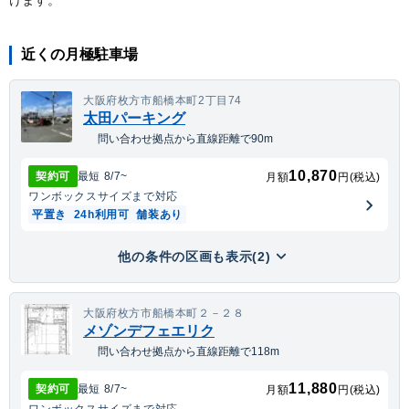
近くの月極駐車場
大阪府枚方市船橋本町2丁目74
太田パーキング
問い合わせ拠点から直線距離で90m
10,870
契約可
最短
8/7
~
月額
円(税込)
ワンボックス
サイズまで対応
平置き
24h利用可
舗装あり
他の条件の区画も表示(2)
大阪府枚方市船橋本町２－２８
メゾンデフェエリク
問い合わせ拠点から直線距離で118m
11,880
契約可
最短
8/7
~
月額
円(税込)
ワンボックス
サイズまで対応