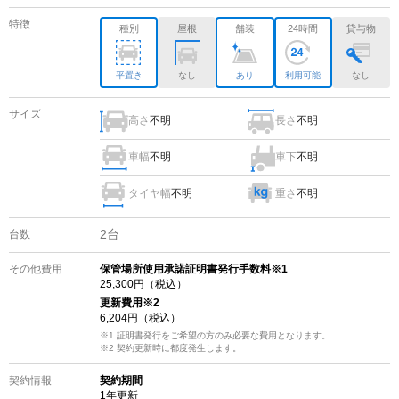
特徴
種別
屋根
舗装
24時間
貸与物
平置き
なし
あり
利用可能
なし
サイズ
高さ
不明
長さ
不明
車幅
不明
車下
不明
タイヤ幅
不明
重さ
不明
2
台
台数
その他費用
保管場所使用承諾証明書発行手数料※1
25,300
円（税込）
更新費用
※2
6,204
円（税込）
※1 証明書発行をご希望の方のみ必要な費用となります。
※2
契約更新時に都度発生します。
契約情報
契約期間
1
年更新