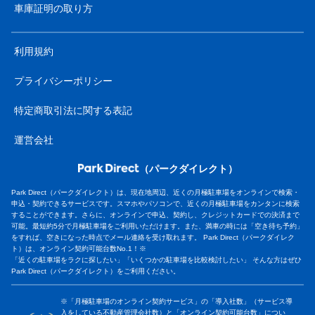
車庫証明の取り方
利用規約
プライバシーポリシー
特定商取引法に関する表記
運営会社
（パークダイレクト）
Park Direct（パークダイレクト）は、現在地周辺、近くの月極駐車場をオンラインで検索・
申込・契約できるサービスです。スマホやパソコンで、近くの月極駐車場をカンタンに検索
することができます。さらに、オンラインで申込、契約し、クレジットカードでの決済まで
可能。最短約5分で月極駐車場をご利用いただけます。また、満車の時には「空き待ち予約」
をすれば、空きになった時点でメール連絡を受け取れます。 Park Direct（パークダイレク
ト）は、オンライン契約可能台数No.1！※
「近くの駐車場をラクに探したい」「いくつかの駐車場を比較検討したい」 そんな方はぜひ
Park Direct（パークダイレクト）をご利用ください。
※「月極駐車場のオンライン契約サービス」の「導入社数」（サービス導
入をしている不動産管理会社数）と「オンライン契約可能台数」につい