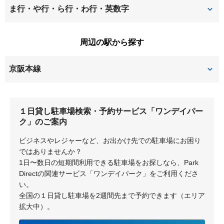
上島町
上牧町
招提南町
招提元町
西牧野
橋本西刈又
ま行・や行・ら行・わ行・英数字
北楠葉町
北山
高浜
田口
橋本平野山
東船橋
牧野北町
牧野阪
周辺の駅から探す
楠葉朝日
楠葉中之芝
田口山
道鵜町
東山
船橋本町
牧野下島町
牧野本町
京阪本線
楠葉中町
楠葉野田
南楠葉
南船橋
楠葉美咲
交北
樟葉
牧野
養父丘
八幡清水井
１日貸し駐車場検索・予約サービス「ワンデイパー
ク」のご案内
八幡隅田口
八幡広門
ビジネスやレジャーなど、お出かけ先での駐車場にお困り
淀の原町
ではありませんか？
1日〜数日の短期間利用できる駐車場をお探しなら、Park
Directの関連サービス「ワンデイパーク」をご利用くださ
い。
全国の１日貸し駐車場を2週間先まで予約できます（エリア
拡大中）。