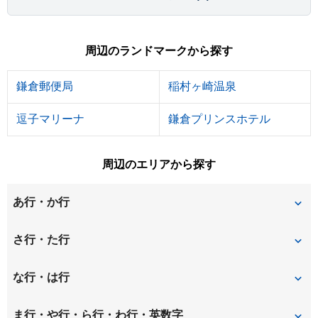
周辺のランドマークから探す
鎌倉郵便局
稲村ヶ崎温泉
逗子マリーナ
鎌倉プリンスホテル
周辺のエリアから探す
あ行・か行
稲村ガ崎
扇ガ谷
さ行・た行
大町
御成町
材木座
佐助
な行・は行
鎌倉山
極楽寺
台
常盤
長谷
ま行・や行・ら行・わ行・英数字