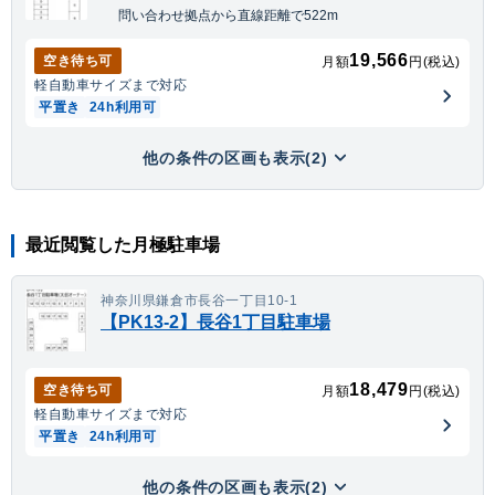
問い合わせ拠点から直線距離で522m
19,566
空き待ち可
月額
円(税込)
軽自動車
サイズまで対応
平置き
24h利用可
他の条件の区画も表示(2)
最近閲覧した月極駐車場
神奈川県鎌倉市長谷一丁目10-1
【PK13-2】長谷1丁目駐車場
18,479
空き待ち可
月額
円(税込)
軽自動車
サイズまで対応
平置き
24h利用可
他の条件の区画も表示(2)