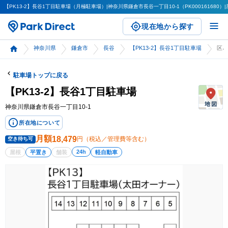
【PK13-2】長谷1丁目駐車場（月極駐車場）|神奈川県鎌倉市長谷一丁目10-1（PK000161680）|
現在地から探す
神奈川県
鎌倉市
長谷
【PK13-2】長谷1丁目駐車場
区画詳細
駐車場トップに戻る
【PK13-2】長谷1丁目駐車場
神奈川県鎌倉市長谷一丁目10-1
所在地について
月額
18,479
円（税込／管理費等含む）
空き待ち可
24h
屋根
平置き
舗装
軽自動車