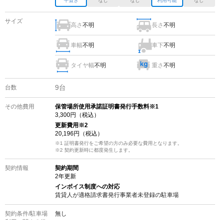
平置き
なし
なし
利用可能
なし
サイズ
高さ
不明
長さ
不明
車幅
不明
車下
不明
タイヤ幅
不明
重さ
不明
9
台
台数
その他費用
保管場所使用承諾証明書発行手数料※1
3,300
円（税込）
更新費用
※2
20,196
円（税込）
※1 証明書発行をご希望の方のみ必要な費用となります。
※2
契約更新時に都度発生します。
契約情報
契約期間
2
年更新
インボイス制度への対応
賃貸人が適格請求書発行事業者未登録の
駐車場
契約条件/
駐車場
無し