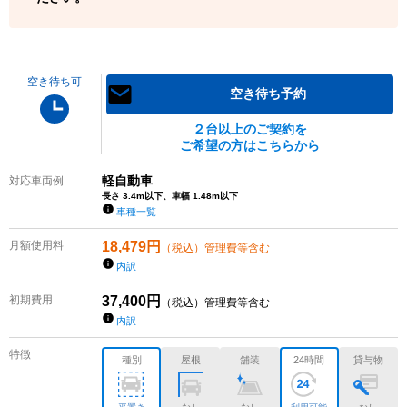
空き待ち可
空き待ち予約
２台以上のご契約を
ご希望の方はこちらから
軽自動車
対応車両例
長さ 3.4m以下、車幅 1.48m以下
車種一覧
月額使用料
18,479
円
（税込）管理費等含む
内訳
初期費用
37,400
円
（税込）管理費等含む
内訳
特徴
種別
屋根
舗装
24時間
貸与物