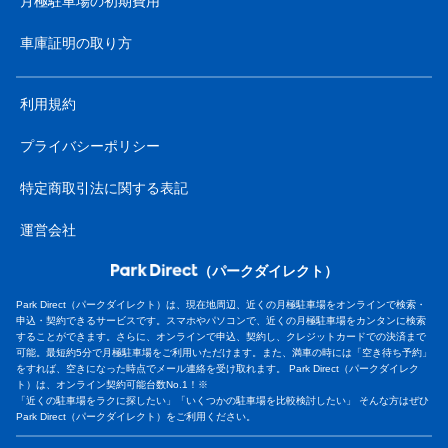
月極駐車場の初期費用
車庫証明の取り方
利用規約
プライバシーポリシー
特定商取引法に関する表記
運営会社
（パークダイレクト）
Park Direct（パークダイレクト）は、現在地周辺、近くの月極駐車場をオンラインで検索・
申込・契約できるサービスです。スマホやパソコンで、近くの月極駐車場をカンタンに検索
することができます。さらに、オンラインで申込、契約し、クレジットカードでの決済まで
可能。最短約5分で月極駐車場をご利用いただけます。また、満車の時には「空き待ち予約」
をすれば、空きになった時点でメール連絡を受け取れます。 Park Direct（パークダイレク
ト）は、オンライン契約可能台数No.1！※
「近くの駐車場をラクに探したい」「いくつかの駐車場を比較検討したい」 そんな方はぜひ
Park Direct（パークダイレクト）をご利用ください。