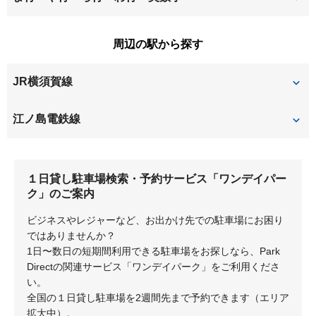
山ノ内
由比ガ浜
周辺の駅から探す
JR横須賀線
北鎌倉
鎌倉
江ノ島電鉄線
和田塚
極楽寺
１日貸し駐車場検索・予約サービス「ワンデイパー
由比ヶ浜
稲村ヶ崎
ク」のご案内
鎌倉
長谷
ビジネスやレジャーなど、お出かけ先での駐車場にお困り
ではありませんか？
1日〜数日の短期間利用できる駐車場をお探しなら、Park
Directの関連サービス「ワンデイパーク」をご利用くださ
い。
全国の１日貸し駐車場を2週間先まで予約できます（エリア
拡大中）。