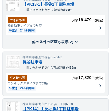
【PK13-1】長谷1丁目駐車場
問い合わせ拠点から直線距離で0m
18,479
空き待ち可
月額
円(税込)
軽自動車
サイズまで対応
平置き
24h利用可
他の条件の区画も表示(2)
神奈川県鎌倉市長谷3-284-3
長谷駐車場
問い合わせ拠点から直線距離で432m
17,820
空き待ち可
月額
円(税込)
ワンボックス
サイズまで対応
平置き
24h利用可
神奈川県鎌倉市由比ガ浜一丁目6-18
【PK14】由比ヶ浜1丁目駐車場