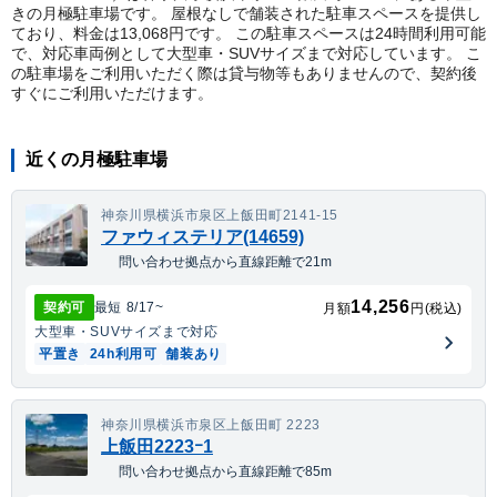
きの月極駐車場です。 屋根なしで舗装された駐車スペースを提供し
ており、料金は13,068円です。 この駐車スペースは24時間利用可能
で、対応車両例として大型車・SUVサイズまで対応しています。 こ
の駐車場をご利用いただく際は貸与物等もありませんので、契約後
すぐにご利用いただけます。
近くの月極駐車場
神奈川県横浜市泉区上飯田町2141-15
ファウィステリア(14659)
問い合わせ拠点から直線距離で21m
14,256
契約可
最短
8/17
~
月額
円(税込)
大型車・SUV
サイズまで対応
平置き
24h利用可
舗装あり
神奈川県横浜市泉区上飯田町 2223
上飯田2223ｰ1
問い合わせ拠点から直線距離で85m