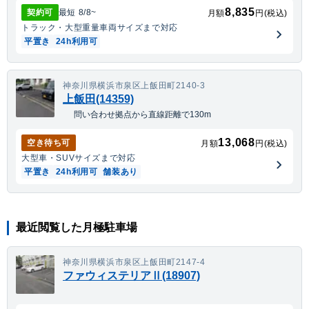
8,835
契約可
最短
8/8
~
月額
円(税込)
トラック・大型重量車両
サイズまで対応
平置き
24h利用可
神奈川県横浜市泉区上飯田町2140-3
上飯田(14359)
問い合わせ拠点から直線距離で130m
13,068
空き待ち可
月額
円(税込)
大型車・SUV
サイズまで対応
平置き
24h利用可
舗装あり
最近閲覧した月極駐車場
神奈川県横浜市泉区上飯田町2147-4
ファウィステリアⅡ(18907)