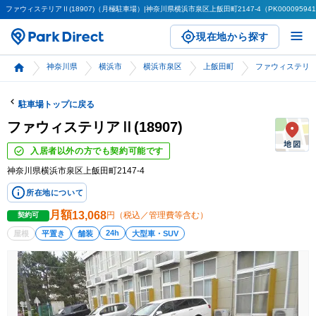
ファウィステリアⅡ(18907)（月極駐車場）|神奈川県横浜市泉区上飯田町2147-4（PK00009594
現在地から探す
神奈川県
横浜市
横浜市泉区
上飯田町
ファウィステリアⅡ(
駐車場トップに戻る
ファウィステリアⅡ(18907)
入居者以外の方でも契約可能です
神奈川県横浜市泉区上飯田町2147-4
所在地について
月額
13,068
円（税込／管理費等含む）
契約可
24h
屋根
平置き
舗装
大型車・SUV