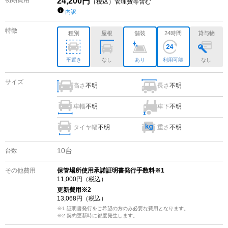
24,200
円
（税込）管理費等含む
内訳
特徴
種別
屋根
舗装
24時間
貸与物
平置き
なし
あり
利用可能
なし
サイズ
高さ
不明
長さ
不明
車幅
不明
車下
不明
タイヤ幅
不明
重さ
不明
10
台
台数
その他費用
保管場所使用承諾証明書発行手数料※1
11,000
円（税込）
更新費用
※2
13,068
円（税込）
※1 証明書発行をご希望の方のみ必要な費用となります。
※2
契約更新時に都度発生します。