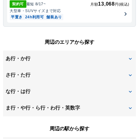
13,068
契約可
最短
8/17
~
月額
円(税込)
大型車・SUV
サイズまで対応
平置き
24h利用可
舗装あり
周辺のエリアから探す
あ行・か行
阿久和西
和泉中央北
さ行・た行
和泉中央南
和泉町
渋谷
下和田
な行・は行
上飯田町
上和田
高倉
長後
中田北
中田町
ま行・や行・ら行・わ行・英数字
福田
南瀬谷
弥生台
周辺の駅から探す