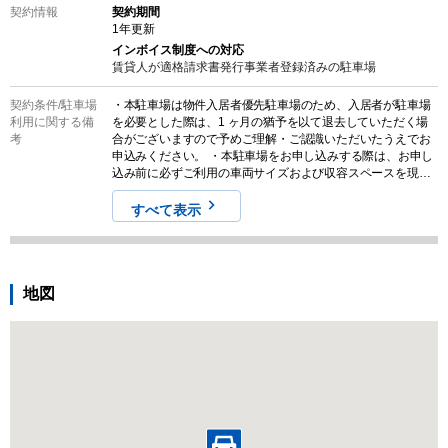
契約情報
契約期間
1
年更新
インボイス制度への対応
賃貸人が適格請求書発行事業者登録済みの
駐車場
契約条件/
駐車場
・本駐車場は物件入居者優先駐車場のため、入居者が駐車場
利用に関する備
を必要とした際は、1 ヶ月の猶予を以て退去していただく場
考
合がございますので予めご理解・ご認識いただいたうえでお
申込みください。 ・本駐車場をお申し込みする際は、お申し
込み前に必ずご利用の車両サイズおよび収容スペースを現地
でご確認ください。また、募集情報と実際の現地の状況が異
なる場合がございます。その場合は、現況を優先させていた
すべて表示
だきますので気になる方はお申し込みをご遠慮ください。な
お、契約締結後のキャンセルやクレームに対する返金は一切
対応しませんので予めご認識ください。
地図