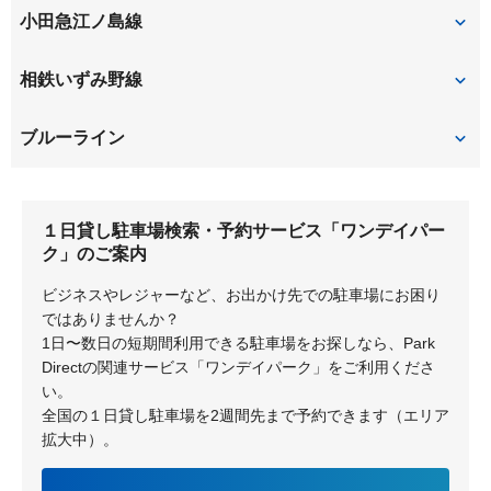
小田急江ノ島線
長後
高座渋谷
相鉄いずみ野線
ゆめが丘
いずみ中央
ブルーライン
弥生台
いずみ野
下飯田
立場
１日貸し駐車場検索・予約サービス「ワンデイパー
ク」のご案内
ビジネスやレジャーなど、お出かけ先での駐車場にお困り
ではありませんか？
1日〜数日の短期間利用できる駐車場をお探しなら、Park
Directの関連サービス「ワンデイパーク」をご利用くださ
い。
全国の１日貸し駐車場を2週間先まで予約できます（エリア
拡大中）。