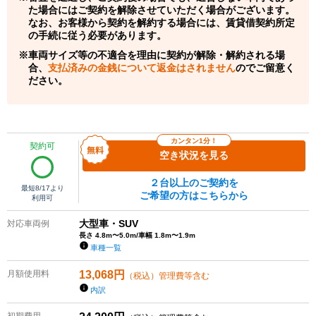
た場合にはご契約を解除させていただく場合がございます。
なお、お客様から契約を解約する場合には、賃貸借契約所定
の手続に従う必要があります。
車両サイズ等の不適合を理由に契約が解除・解約される場
合、
支払済みの金銭について返金はされません
のでご留意く
ださい。
カンタン1分！
契約可
空き状況を見る
２台以上のご契約を
最短
8/17
より
ご希望の方はこちらから
利用可
大型車・SUV
対応車両例
長さ 4.8m〜5.0m/車幅 1.8m〜1.9m
車種一覧
月額使用料
13,068
円
（税込）管理費等含む
内訳
初期費用