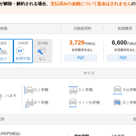
が解除・解約される場合、
支払済みの金銭について返金はされません
の
特徴
月額使用料
初期費用
3,729
6,600
舗装
24時間
貸与物
円
(税込)
円
(税込
管理費用等含む
管理費用等含む
内訳
内訳
あり
利用可能
なし
サイズ
高さ
不明
長さ
不明
車幅
不
ヴ、ハスラ
ど
車下
不明
タイヤ幅
不明
重さ
不
費用
,400
円(税込)