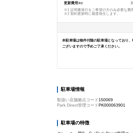
更新費用
3
※2
※1 証明書発行をご希望の方のみ必要な費
※2
契約更新時に都度発生します。
本駐⾞場は物件付随の駐⾞場となっており、
ございますので予めご了承ください。
駐車場情報
取扱い店舗拠点コード
150069
Park Direct管理コード
PK000063901
駐車場の特徴