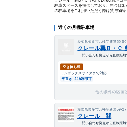
クレール 巽B・C（Park Direct管
駐車スペースを提供しており、料金は3,
の駐車場をご利用いただく際は貸与物等
近くの月極駐車場
愛知県知多市八幡字新道59-50
クレール巽Ｂ・Ｃ 
問い合わせ拠点から直線距離
空き待ち可
ワンボックス
サイズまで対応
平置き
24h利用可
他の条件の区画
愛知県知多市八幡字新道59-27
クレール 巽
問い合わせ拠点から直線距離で