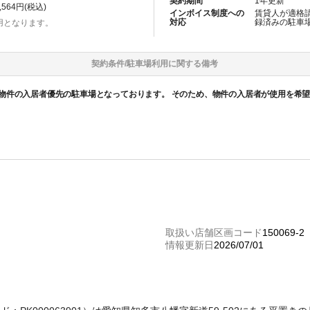
契約期間
1
年更新
,564
円(税込)
インボイス制度への
賃貸人が適格
対応
録済みの
駐車
用となります。
契約条件/
駐車場
利用に関する備考
物件の⼊居者優先の駐⾞場となっております。 そのため、物件の⼊居者が使⽤を希
取扱い店舗区画コード
150069-2
情報更新日
2026/07/01