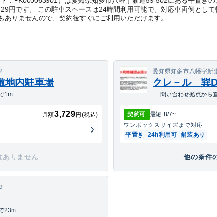
理コード：PK000063901）は愛知県知多市八幡字新道59-502にある平
729円です。 この駐車スペースは24時間利用可能で、対応車両例とし
もありませんので、契約後すぐにご利用いただけます。
2
愛知県知多市八幡字新道
敷地内駐車場
クレ－ル 巽
で1m
問い合わせ拠点から直
3,729
契約可
最短
8/7
~
月額
円(税込)
ワンボックス
サイズまで対応
平置き
24h利用可
舗装あり
はありません
他の条件の
9
23m