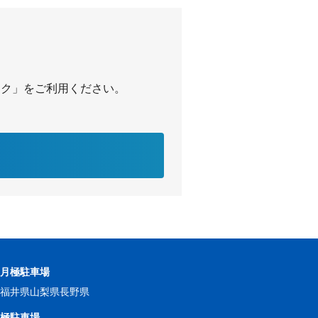
白沢
パーク」をご利用ください。
の月極駐車場
県
福井県
山梨県
長野県
月極駐車場