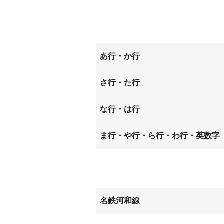
あ行・か行
卯坂
さ行・た行
巽が丘
な行・は行
西巽が丘
原
ま行・や行・ら行・わ行・英数字
南巽が丘
名鉄河和線