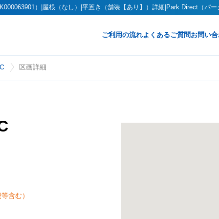
00063901）|屋根（なし）|平置き（舗装【あり】）詳細|Park Direct（
ご利用の流れ
よくあるご質問
お問い合
C
区画詳細
C
費等含む）