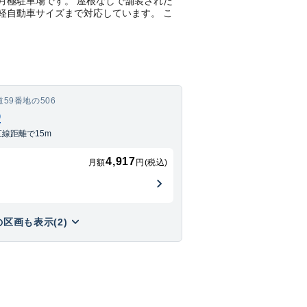
置きの月極駐車場です。 屋根なしで舗装された
て軽自動車サイズまで対応しています。 こ
59番地の506
D
線距離で15m
4,917
月額
円(税込)
区画も表示(2)