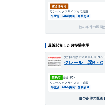
空き待ち可
ワンボックス
サイズまで対応
平置き
24h利用可
舗装あり
他の条件の区画
最近閲覧した月極駐車場
愛知県知多市八幡字新道59-50
クレール 巽B・C
契約可
最短
8/7
~
ワンボックス
サイズまで対応
平置き
24h利用可
舗装あり
他の条件の区画も