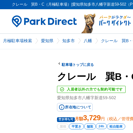
クレール 巽B・C（月極駐車場）|愛知県知多市八幡字新道59-502（PK0
月極駐車場検索
愛知県
知多市
八幡
クレール 巽B・
駐車場トップに戻る
クレール 巽B・
入居者以外の方でも契約可能です
愛知県知多市八幡字新道59-502
所在地について
3,729
月額
円（税込／管理
空き待ち可
24h
屋根
平置き
舗装
軽自動車