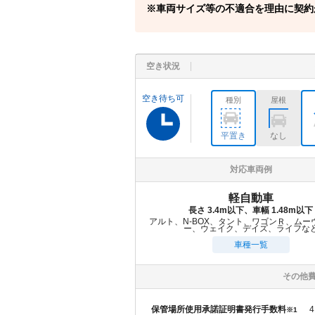
車両サイズ等の不適合を理由に契約
空き状況
空き待ち可
種別
屋根
平置き
なし
対応車両例
軽自動車
長さ 3.4m以下、車幅 1.48m以下
アルト、N-BOX、タント、ワゴンＲ、ムー
ー、ウェイク、デイズ、ライフな
車種一覧
その他
保管場所使用承諾証明書発行手数料
4
※1