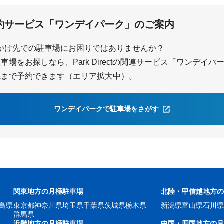
屋
坂部
巽ヶ丘
約サービス「ワンデイパーク」のご案内
かけ先での駐車場にお困りではありませんか？
場をお探しなら、Park Directの関連サービス「ワンデイ
先まで予約できます（エリア拡大中）。
ワンデイパークで駐車場をさがす
関東地方の月極駐車場
北陸・甲信越地方
島県
東京都
神奈川県
埼玉県
千葉県
茨城県
栃木県
新潟県
富山県
石川
群馬県
近畿地方の月極駐車場
中国・四国地方の