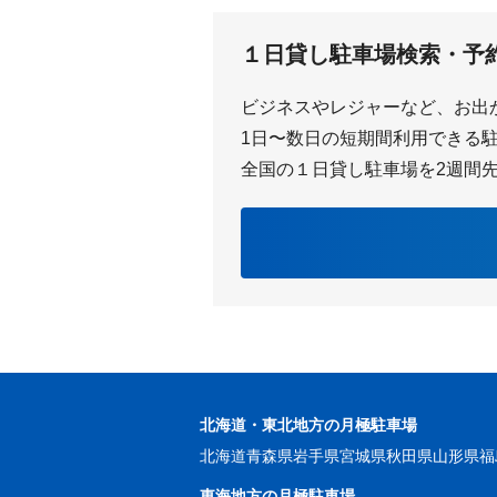
八幡新田
南加木
１日貸し駐車場検索・予
ビジネスやレジャーなど、お出
1日〜数日の短期間利用できる駐車
全国の１日貸し駐車場を2週間
北海道・東北地方の月極駐車場
北海道
青森県
岩手県
宮城県
秋田県
山形県
福
東海地方の月極駐車場