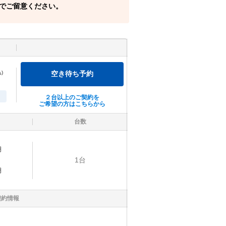
でご留意ください。
)
空き待ち予約
２台以上のご契約を
ご希望の方はこちらから
台数
明
1
台
明
契約情報