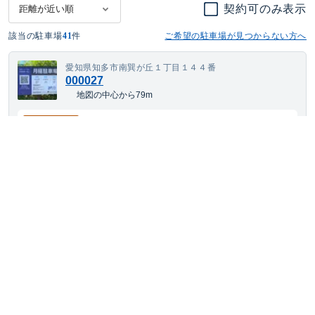
契約可のみ表示
該当の駐車場
41
件
ご希望の駐車場が見つからない方へ
愛知県知多市南巽が丘１丁目１４４番
000027
地図の中心から79m
4,513
空き待ち可
月額
円(税込)
ワンボックス
サイズまで対応
平置き
24h利用可
愛知県知多市南巽が丘一丁目9番
細井駐車場
地図の中心から119m
6,610
空き待ち可
月額
円(税込)
大型車・SUV
サイズまで対応
平置き
24h利用可
舗装あり