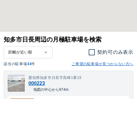
知多市日長周辺の月極駐車場を検索
契約可のみ表示
該当の駐車場
44
件
ご希望の駐車場が見つからない方へ
愛知県知多市日長字高峰1番19
000223
地図の中心から974m
5,523
空き待ち可
月額
円(税込)
大型車・SUV
サイズまで対応
平置き
24h利用可
愛知県知多市岡田美里町66