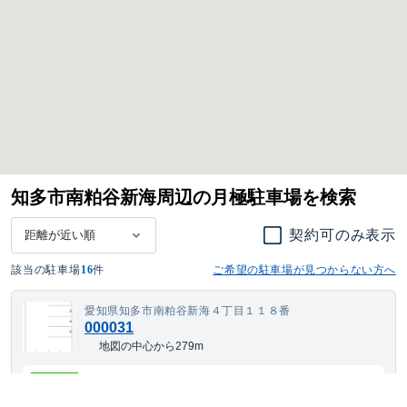
知多市南粕谷新海周辺の月極駐車場を検索
契約可のみ表示
該当の駐車場
16
件
ご希望の駐車場が見つからない方へ
愛知県知多市南粕谷新海４丁目１１８番
000031
地図の中心から279m
3,426
契約可
最短
8/10
~
月額
円(税込)
中型車
サイズまで対応