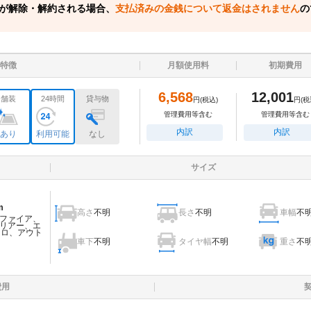
が解除・解約される場合、
支払済みの金銭について返金はされません
の
特徴
月額使用料
初期費用
6,568
12,001
舗装
24時間
貸与物
円
(税込)
円
(税
管理費用等含む
管理費用等含む
内訳
内訳
あり
利用可能
なし
サイズ
m
高さ
不明
長さ
不明
車幅
不
ファイア、
リアー、エ
ェロ、アウト
車下
不明
タイヤ幅
不明
重さ
不
費用