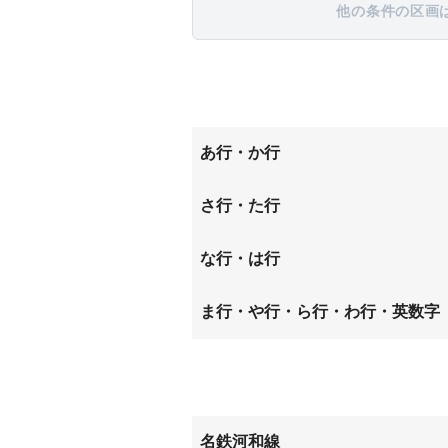
他の条件の区画
あ行・か行
卯坂
さ行・た行
巽が丘
な行・は行
西巽が丘
原
ま行・や行・ら行・わ行・英数字
南巽が丘
名鉄河和線