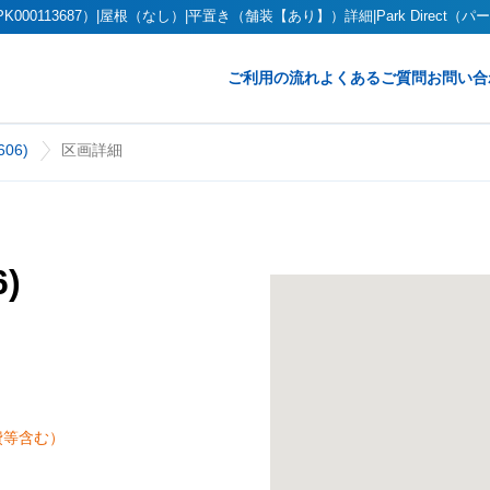
000113687）|屋根（なし）|平置き（舗装【あり】）詳細|Park Direct（
ご利用の流れ
よくあるご質問
お問い合
06)
区画詳細
)
費等含む）