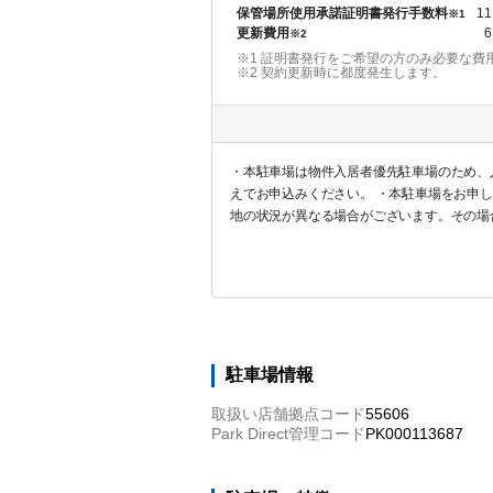
保管場所使用承諾証明書発行手数料
11
※1
更新費用
6
※2
※1 証明書発行をご希望の方のみ必要な費
※2
契約更新時に都度発生します。
・本駐車場は物件入居者優先駐車場のため、
えでお申込みください。 ・本駐車場をお申
地の状況が異なる場合がございます。その場
に対する返金は一切対応しませんので予めご
駐車場情報
取扱い店舗拠点コード
55606
Park Direct管理コード
PK000113687