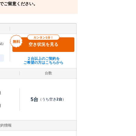
でご留意ください。
カンタン1分！
込)
空き状況を見る
２台以上のご契約を
ご希望の方はこちらから
台数
明
5
台
（うち空き
2
台
）
明
契約情報