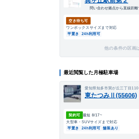
巽ヶ丘駅前第２
問い合わせ拠点から直線距離で
空き待ち可
ワンボックス
サイズまで対応
平置き
24h利用可
他の条件の区画
最近閲覧した月極駐車場
愛知県知多市巽が丘三丁目110
東たつみⅡ(55606)
契約可
最短
8/17
~
大型車・SUV
サイズまで対応
平置き
24h利用可
舗装あり