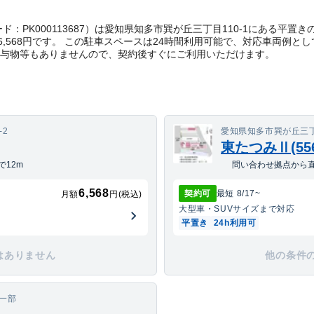
ct管理コード：PK000113687）は愛知県知多市巽が丘三丁目110-1にあ
,568円です。 この駐車スペースは24時間利用可能で、対応車両例と
貸与物等もありませんので、契約後すぐにご利用いただけます。
-2
愛知県知多市巽が丘三丁目
東たつみⅡ(55
12m
問い合わせ拠点から直
6,568
契約可
最短
8/17
~
月額
円(税込)
大型車・SUV
サイズまで対応
平置き
24h利用可
はありません
他の条件
の一部