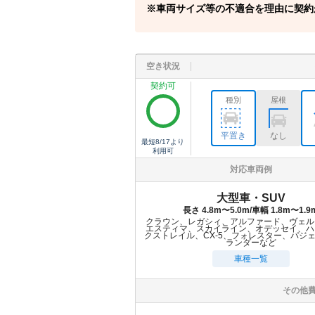
車両サイズ等の不適合を理由に契約
空き状況
契約可
種別
屋根
平置き
なし
最短
8/17
より
利用可
対応車両例
大型車・SUV
長さ 4.8m〜5.0m/車幅 1.8m〜1.9
クラウン、レガシィ、アルファード、ヴェル
エスティマ、スカイライン、オデッセイ、ハ
クストレイル、CX-5、フォレスター、パジ
ランダーなど
車種一覧
その他