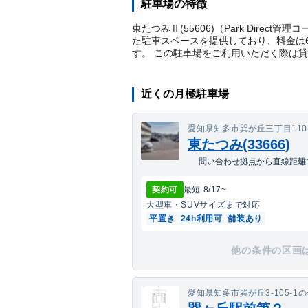
駐車場の特徴
東たつみⅡ(55606)（Park Dire
た駐車スペースを提供しており、料金は6
す。 この駐車場をご利用いただく際は
近くの月極駐車場
愛知県知多市巽が丘三丁目110
東たつみ(33666)
問い合わせ拠点から直線距離で
契約可
最短
8/17
~
大型車・SUV
サイズまで対応
平置き
24h利用可
舗装あり
他の条件の区画
愛知県知多市巽が丘3-105-1