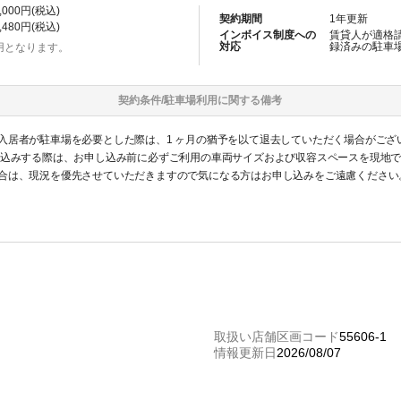
,000
円(税込)
契約期間
1
年更新
,480
円(税込)
インボイス制度への
賃貸人が適格
対応
録済みの
駐車
用となります。
契約条件/
駐車場
利用に関する備考
入居者が駐車場を必要とした際は、1 ヶ月の猶予を以て退去していただく場合がござ
し込みする際は、お申し込み前に必ずご利用の車両サイズおよび収容スペースを現地
合は、現況を優先させていただきますので気になる方はお申し込みをご遠慮ください
認識ください。
取扱い店舗区画コード
55606-1
情報更新日
2026/08/07