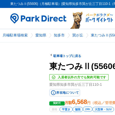
東たつみⅡ(55606)（月極駐車場）|愛知県知多市巽が丘三丁目110-1（PK
月極駐車場検索
愛知県
知多市
巽が丘
東たつみⅡ(556
駐車場トップに戻る
東たつみⅡ(55606
入居者以外の方でも契約可能です
愛知県知多市巽が丘三丁目110-1
所在地について
6,568
月額
円（税込／管理
契約可
24h
屋根
平置き
舗装
大型車・SUV