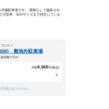
る平置きの月極駐車場です。 屋根なしで舗装され
して大型車・SUVサイズまで対応していま
110-2
606) 敷地外駐車場
線距離で31m
6,568
月額
円(税込)
の区画はありません