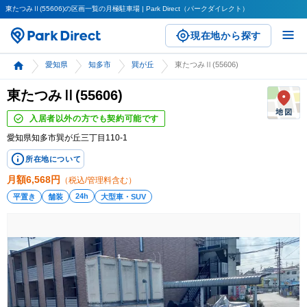
東たつみⅡ(55606)の区画一覧の月極駐車場 | Park Direct（パークダイレクト）
現在地から探す
愛知県
知多市
巽が丘
東たつみⅡ(55606)
東たつみⅡ(55606)
入居者以外の方でも契約可能です
愛知県知多市巽が丘三丁目110-1
所在地について
月額
6,568
円
（税込/管理料含む）
24h
平置き
舗装
大型車・SUV