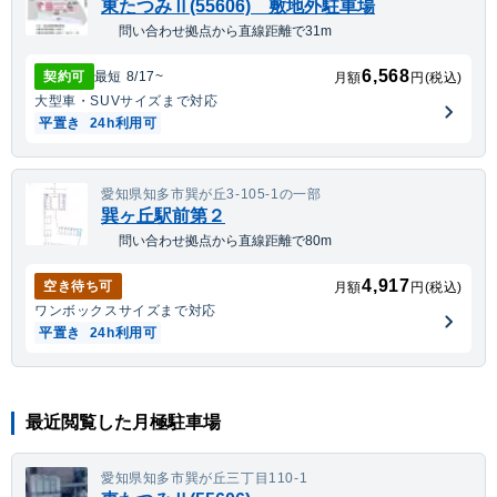
東たつみⅡ(55606) 敷地外駐車場
問い合わせ拠点から直線距離で31m
6,568
契約可
最短
8/17
~
月額
円(税込)
大型車・SUV
サイズまで対応
平置き
24h利用可
愛知県知多市巽が丘3-105-1の一部
巽ヶ丘駅前第２
問い合わせ拠点から直線距離で80m
4,917
空き待ち可
月額
円(税込)
ワンボックス
サイズまで対応
平置き
24h利用可
最近閲覧した月極駐車場
愛知県知多市巽が丘三丁目110-1