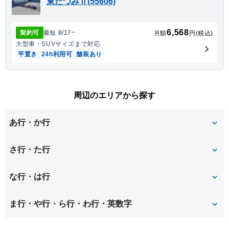
東たつみⅡ(55606)
6,568
契約可
最短
8/17
~
月額
円(税込)
大型車・SUV
サイズまで対応
平置き
24h利用可
舗装あり
周辺のエリアから探す
あ行・か行
卯坂
さ行・た行
巽が丘
な行・は行
西巽が丘
原
ま行・や行・ら行・わ行・英数字