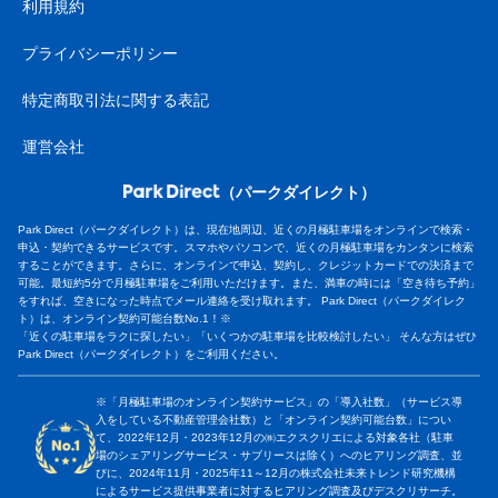
利用規約
プライバシーポリシー
特定商取引法に関する表記
運営会社
（パークダイレクト）
Park Direct（パークダイレクト）は、現在地周辺、近くの月極駐車場をオンラインで検索・
申込・契約できるサービスです。スマホやパソコンで、近くの月極駐車場をカンタンに検索
することができます。さらに、オンラインで申込、契約し、クレジットカードでの決済まで
可能。最短約5分で月極駐車場をご利用いただけます。また、満車の時には「空き待ち予約」
をすれば、空きになった時点でメール連絡を受け取れます。 Park Direct（パークダイレク
ト）は、オンライン契約可能台数No.1！※
「近くの駐車場をラクに探したい」「いくつかの駐車場を比較検討したい」 そんな方はぜひ
Park Direct（パークダイレクト）をご利用ください。
※「月極駐車場のオンライン契約サービス」の「導入社数」（サービス導
入をしている不動産管理会社数）と「オンライン契約可能台数」につい
て、2022年12月・2023年12月の㈱エクスクリエによる対象各社（駐車
場のシェアリングサービス・サブリースは除く）へのヒアリング調査、並
びに、2024年11月・2025年11～12月の株式会社未来トレンド研究機構
によるサービス提供事業者に対するヒアリング調査及びデスクリサーチ。