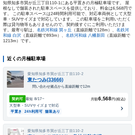
知県知多市巽が丘三丁目110-1にある平置きの月極駐車場です。 屋
根なしで舗装された駐車スペースを提供しており、料金は6,568円で
す。 この駐車スペースは24時間利用可能で、対応車両例として大型
車・SUVサイズまで対応しています。 この駐車場をご利用いただく
際は貸与物等もありませんので、契約後すぐにご利用いただけま
す。
最寄り駅は、
名鉄河和線
巽ヶ丘
（直線距離で
128
m）
、
名鉄河
和線
白沢
（直線距離で
893
m）
、
名鉄河和線
八幡新田
（直線距離で
1213
m）
です。
近くの月極駐車場
愛知県知多市巽が丘三丁目110-2
東たつみ(33666)
問い合わせ拠点から直線距離で12m
6,568
契約可
最短
8/17
~
月額
円(税込)
大型車・SUV
サイズまで対応
平置き
24h利用可
舗装あり
愛知県知多市巽が丘三丁目110-2