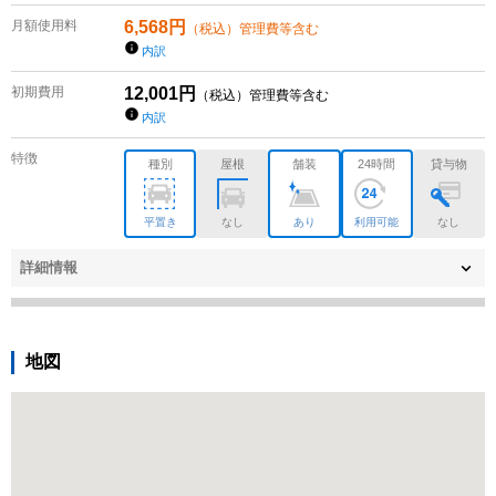
月額使用料
6,568
円
（税込）管理費等含む
内訳
初期費用
12,001
円
（税込）管理費等含む
内訳
特徴
種別
屋根
舗装
24時間
貸与物
平置き
なし
あり
利用可能
なし
詳細情報
地図