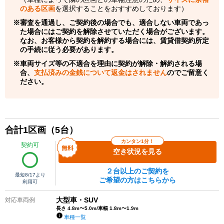
のある区画
を選択することをおすすめしております）
審査を通過し、ご契約後の場合でも、適合しない車両であっ
た場合にはご契約を解除させていただく場合がございます。
なお、お客様から契約を解約する場合には、賃貸借契約所定
の手続に従う必要があります。
車両サイズ等の不適合を理由に契約が解除・解約される場
合、
支払済みの金銭について返金はされません
のでご留意く
ださい。
合計
1
区画（
5
台）
カンタン1分！
契約可
空き状況を見る
２台以上のご契約を
最短
8/17
より
ご希望の方はこちらから
利用可
大型車・SUV
対応車両例
長さ 4.8m〜5.0m/車幅 1.8m〜1.9m
車種一覧