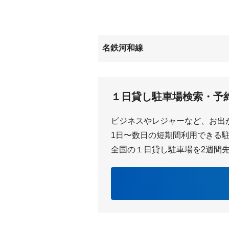
南巽が丘
名鉄河和線
八幡新田
坂部
１日貸し駐車場検索・予
ビジネスやレジャーなど、お出
1日〜数日の短期間利用できる駐車
全国の１日貸し駐車場を2週間