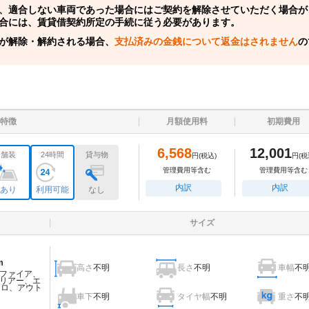
、適合しない車両であった場合にはご契約を解除させていただく場合が
合には、賃貸借契約所定の手続に従う必要があります。
が解除・解約される場合、
支払済みの金銭について返金はされません
の
特徴
月額使用料
初期費用
6,568
12,001
舗装
24時間
貸与物
円
(税込)
円
(税
管理費用等含む
管理費用等含む
内訳
内訳
あり
利用可能
なし
サイズ
m
高さ
不明
長さ
不明
車幅
不
ファイア、
リアー、エ
ェロ、アウト
車下
不明
タイヤ幅
不明
重さ
不