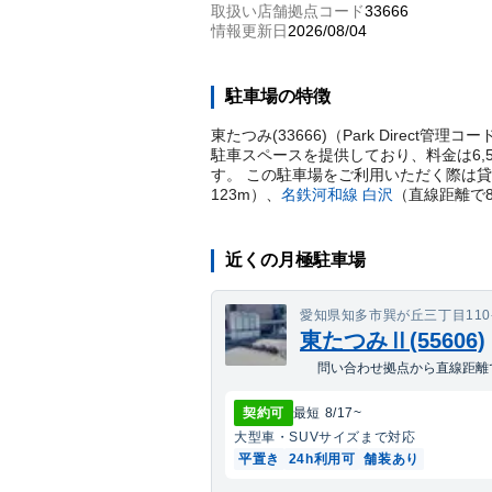
取扱い店舗拠点コード
33666
情報更新日
2026/08/04
駐車場の特徴
東たつみ(33666)（Park Direc
駐車スペースを提供しており、料金は6,
す。 この駐車場をご利用いただく際は
123
m）
、
名鉄河和線
白沢
（直線距離で
近くの月極駐車場
愛知県知多市巽が丘三丁目110
東たつみⅡ(55606)
問い合わせ拠点から直線距離で
契約可
最短
8/17
~
大型車・SUV
サイズまで対応
平置き
24h利用可
舗装あり