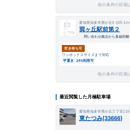
他の条件の区画
愛知県知多市巽が丘3-105-1
巽ヶ丘駅前第２
問い合わせ拠点から直線距離で
空き待ち可
ワンボックス
サイズまで対応
平置き
24h利用可
他の条件の区画
最近閲覧した月極駐車場
愛知県知多市巽が丘三丁目110
東たつみ(33666)