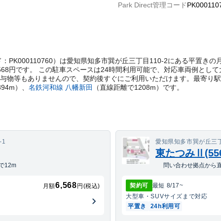
Park Direct管理コード
PK000110
t管理コード：PK000110760）は愛知県知多市巽が丘三丁目110-2にある
568円です。 この駐車スペースは24時間利用可能で、対応車両例として
貸与物等もありませんので、契約後すぐにご利用いただけます。
最寄り駅
894
m）
、
名鉄河和線
八幡新田
（直線距離で
1208
m）
です。
-1
愛知県知多市巽が丘三丁目
東たつみⅡ(55
12m
問い合わせ拠点から直
6,568
契約可
最短
8/17
~
月額
円(税込)
大型車・SUV
サイズまで対応
平置き
24h利用可