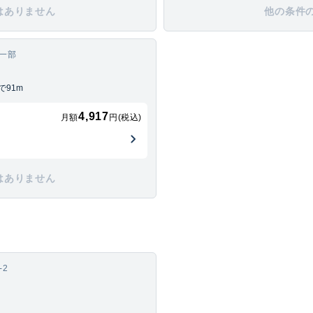
はありません
他の条件
の一部
91m
4,917
月額
円(税込)
はありません
-2