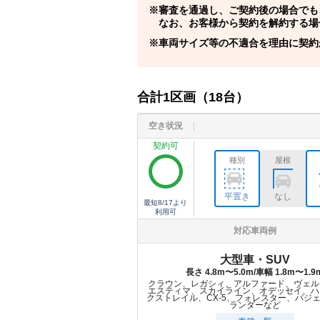
審査を通過し、ご契約後の場合でも
なお、お客様から契約を解約する場
車両サイズ等の不適合を理由に契約
合計
1
区画（
18
台）
空き状況
契約可
種別
屋根
平置き
なし
最短
8/17
より
利用可
対応車両例
大型車・SUV
長さ 4.8m〜5.0m/車幅 1.8m〜1.9
クラウン、レガシィ、アルファード、ヴェル
エスティマ、スカイライン、オデッセイ、ハ
クストレイル、CX-5、フォレスター、パジ
ランダーなど