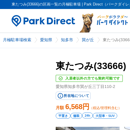
東たつみ(33666)の区画一覧の月極駐車場 | Park Direct（パークダイ
月極駐車場検索
愛知県
知多市
巽が丘
東たつみ(3366
東たつみ(33666)
入居者以外の方でも契約可能です
愛知県知多市巽が丘三丁目110-2
所在地について
6,568
円
月額
（税込/管理料含む）
24h
平置き
舗装
大型車・SUV