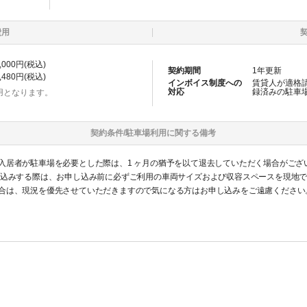
費用
,000
円(税込)
契約期間
1
年更新
,480
円(税込)
インボイス制度への
賃貸人が適格
対応
録済みの
駐車
用となります。
契約条件/
駐車場
利用に関する備考
入居者が駐車場を必要とした際は、1 ヶ月の猶予を以て退去していただく場合がござ
し込みする際は、お申し込み前に必ずご利用の車両サイズおよび収容スペースを現地
合は、現況を優先させていただきますので気になる方はお申し込みをご遠慮ください
認識ください。