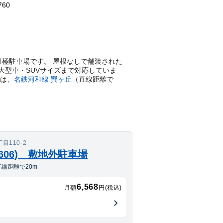
760
平置きの月極駐車場です。 屋根なしで舗装された
大型車・SUVサイズまで対応していま
は、
名鉄河和線
巽ヶ丘
（直線距離で
110-2
606) 敷地外駐車場
線距離で20m
6,568
月額
円(税込)