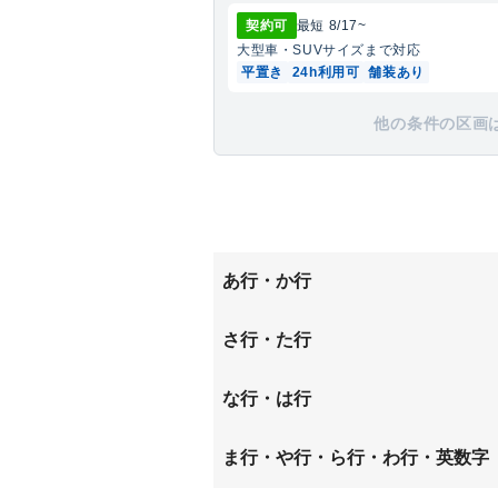
契約可
最短
8/17
~
大型車・SUV
サイズまで対応
平置き
24h利用可
舗装あり
他の条件の区画
あ行・か行
卯坂
さ行・た行
巽が丘
な行・は行
西巽が丘
原
ま行・や行・ら行・わ行・英数字