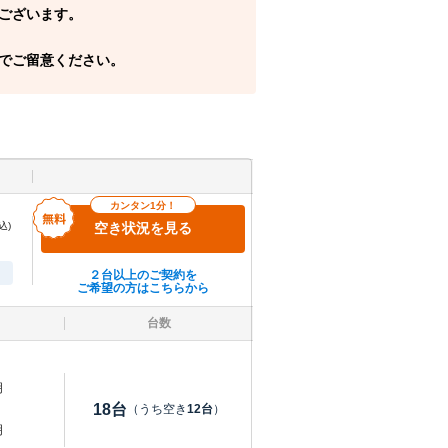
ございます。
でご留意ください。
カンタン1分！
込)
空き状況を見る
２台以上のご契約を
ご希望の方はこちらから
台数
明
18
台
（うち空き
12
台
）
明