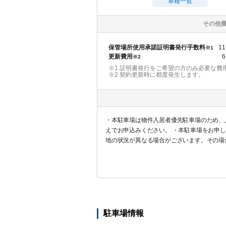
車種一覧
その他
保管場所使用承諾証明書発行手数料
11
※1
更新費用
6
※2
※1 証明書発行をご希望の方のみ必要な費
※2
契約更新時に都度発生します。
・本駐車場は物件入居者優先駐車場のため、
えでお申込みください。 ・本駐車場をお申
地の状況が異なる場合がございます。その場
に対する返金は一切対応しませんので予めご
駐車場情報