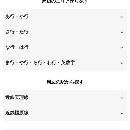
周辺のエリアから探す
あ行・か行
岩室町
さ行・た行
杉本町
田井庄町
な行・は行
長安寺町
富堂町
二階堂上ノ庄町
東井戸堂町
ま行・や行・ら行・わ行・英数字
馬司町
周辺の駅から探す
近鉄天理線
二階堂
前栽
近鉄橿原線
平端
ファミリー公園前
平端