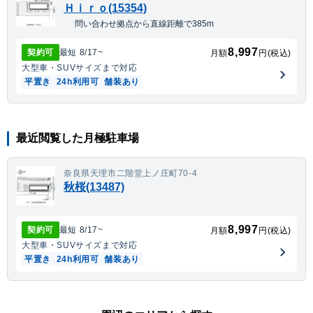
Ｈｉｒｏ(15354)
問い合わせ拠点から直線距離で385m
8,997
契約可
最短
8/17
~
月額
円(税込)
大型車・SUV
サイズまで対応
平置き
24h利用可
舗装あり
最近閲覧した月極駐車場
奈良県天理市二階堂上ノ庄町70-4
秋桜(13487)
8,997
契約可
最短
8/17
~
月額
円(税込)
大型車・SUV
サイズまで対応
平置き
24h利用可
舗装あり