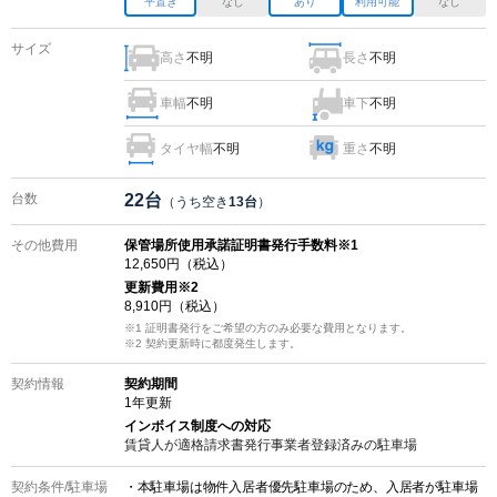
平置き
なし
あり
利用可能
なし
サイズ
高さ
不明
長さ
不明
車幅
不明
車下
不明
タイヤ幅
不明
重さ
不明
台数
22
台
（うち空き
13
台
）
その他費用
保管場所使用承諾証明書発行手数料※1
12,650
円（税込）
更新費用
※2
8,910
円（税込）
※1 証明書発行をご希望の方のみ必要な費用となります。
※2
契約更新時に都度発生します。
契約情報
契約期間
1
年更新
インボイス制度への対応
賃貸人が適格請求書発行事業者登録済みの
駐車場
契約条件/
駐車場
・本駐車場は物件入居者優先駐車場のため、入居者が駐車場