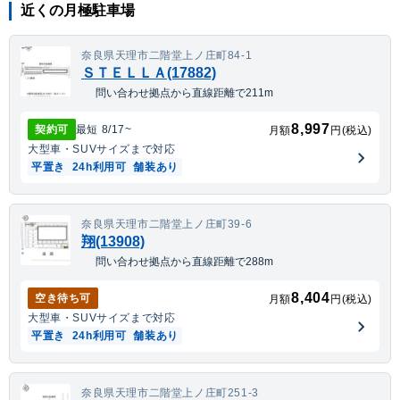
近くの月極駐車場
奈良県天理市二階堂上ノ庄町84-1
ＳＴＥＬＬＡ(17882)
問い合わせ拠点から直線距離で211m
8,997
契約可
最短
8/17
~
月額
円(税込)
大型車・SUV
サイズまで対応
平置き
24h利用可
舗装あり
奈良県天理市二階堂上ノ庄町39-6
翔(13908)
問い合わせ拠点から直線距離で288m
8,404
空き待ち可
月額
円(税込)
大型車・SUV
サイズまで対応
平置き
24h利用可
舗装あり
奈良県天理市二階堂上ノ庄町251-3