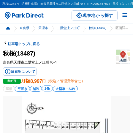
秋桜(13487)（月極駐車場）|奈良県天理市二階堂上ノ庄町70-4（PK000145763）|屋根（なし）|
現在地から探す
奈良県
天理市
二階堂上ノ庄町
秋桜(13487)
区画詳細
駐車場トップに戻る
秋桜(13487)
奈良県天理市二階堂上ノ庄町70-4
所在地について
月額
8,997
円（税込／管理費等含む）
契約可
24h
屋根
平置き
舗装
大型車・SUV