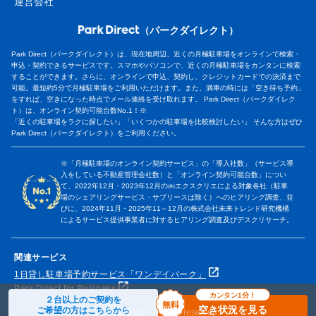
運営会社
（パークダイレクト）
Park Direct（パークダイレクト）は、現在地周辺、近くの月極駐車場をオンラインで検索・
申込・契約できるサービスです。スマホやパソコンで、近くの月極駐車場をカンタンに検索
することができます。さらに、オンラインで申込、契約し、クレジットカードでの決済まで
可能。最短約5分で月極駐車場をご利用いただけます。また、満車の時には「空き待ち予約」
をすれば、空きになった時点でメール連絡を受け取れます。 Park Direct（パークダイレク
ト）は、オンライン契約可能台数No.1！※
「近くの駐車場をラクに探したい」「いくつかの駐車場を比較検討したい」 そんな方はぜひ
Park Direct（パークダイレクト）をご利用ください。
※「月極駐車場のオンライン契約サービス」の「導入社数」（サービス導
入をしている不動産管理会社数）と「オンライン契約可能台数」につい
て、2022年12月・2023年12月の㈱エクスクリエによる対象各社（駐車
場のシェアリングサービス・サブリースは除く）へのヒアリング調査、並
びに、2024年11月・2025年11～12月の株式会社未来トレンド研究機構
によるサービス提供事業者に対するヒアリング調査及びデスクリサーチ。
関連サービス
1日貸し駐車場予約サービス「ワンデイパーク」
Park Direct for Business
カンタン1分！
２台以上のご契約を
空き状況を見る
ご希望の方はこちらから
© Nealle Inc. All rights reserved.