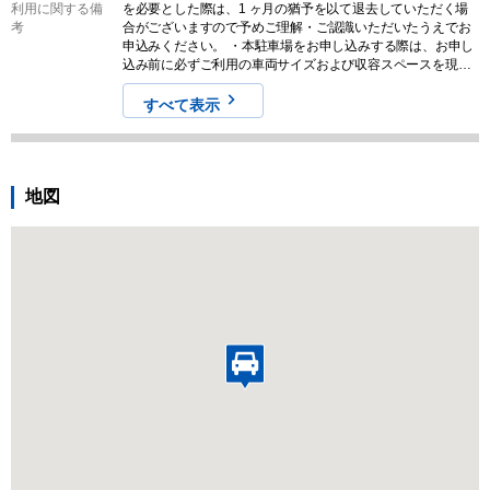
利用に関する備
を必要とした際は、1 ヶ月の猶予を以て退去していただく場
考
合がございますので予めご理解・ご認識いただいたうえでお
申込みください。 ・本駐車場をお申し込みする際は、お申し
込み前に必ずご利用の車両サイズおよび収容スペースを現地
でご確認ください。また、募集情報と実際の現地の状況が異
なる場合がございます。その場合は、現況を優先させていた
すべて表示
だきますので気になる方はお申し込みをご遠慮ください。な
お、契約締結後のキャンセルやクレームに対する返金は一切
対応しませんので予めご認識ください。
地図