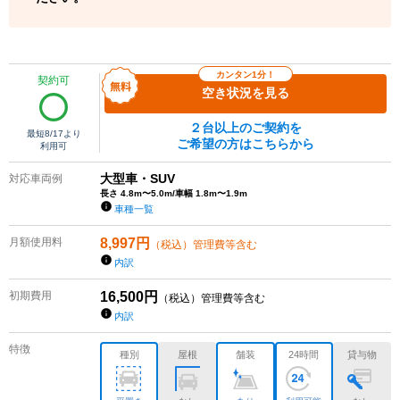
カンタン1分！
契約可
空き状況を見る
２台以上のご契約を
最短
8/17
より
ご希望の方はこちらから
利用可
大型車・SUV
対応車両例
長さ 4.8m〜5.0m/車幅 1.8m〜1.9m
車種一覧
月額使用料
8,997
円
（税込）管理費等含む
内訳
初期費用
16,500
円
（税込）管理費等含む
内訳
特徴
種別
屋根
舗装
24時間
貸与物