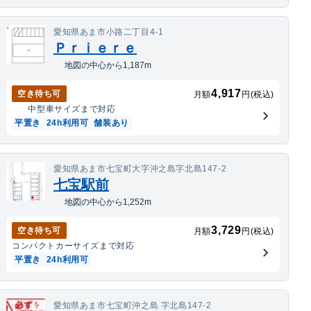
愛知県あま市小路二丁目4-1
Ｐｒｉｅｒｅ
地図の中心から1,187m
4,917
空き待ち可
月額
円(税込)
中型車
サイズまで対応
平置き
24h利用可
舗装あり
愛知県あま市七宝町大字沖之島字北島147-2
七宝駅前
地図の中心から1,252m
3,729
空き待ち可
月額
円(税込)
コンパクトカー
サイズまで対応
平置き
24h利用可
愛知県あま市七宝町沖之島 字北島147-2