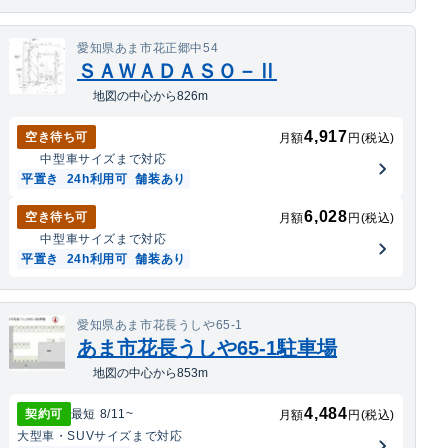
愛知県あま市花正郷中54
ＳＡＷＡＤＡＳＯ－Ⅱ
地図の中心から826m
4,917
空き待ち可
月額
円(税込)
中型車
サイズまで対応
平置き
24h利用可
舗装あり
6,028
空き待ち可
月額
円(税込)
中型車
サイズまで対応
平置き
24h利用可
舗装あり
愛知県あま市花長うしや65-1
あま市花長うしや65-1駐車場
地図の中心から853m
4,484
契約可
最短
8/11
~
月額
円(税込)
大型車・SUV
サイズまで対応