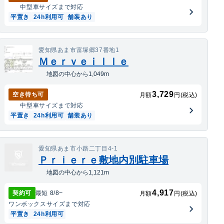
中型車
サイズまで対応
平置き
24h利用可
舗装あり
愛知県あま市富塚郷37番地1
Ｍｅｒｖｅｉｌｌｅ
地図の中心から1,049m
3,729
空き待ち可
月額
円(税込)
中型車
サイズまで対応
平置き
24h利用可
舗装あり
愛知県あま市小路二丁目4-1
Ｐｒｉｅｒｅ敷地内別駐車場
地図の中心から1,121m
4,917
契約可
最短
8/8
~
月額
円(税込)
ワンボックス
サイズまで対応
平置き
24h利用可