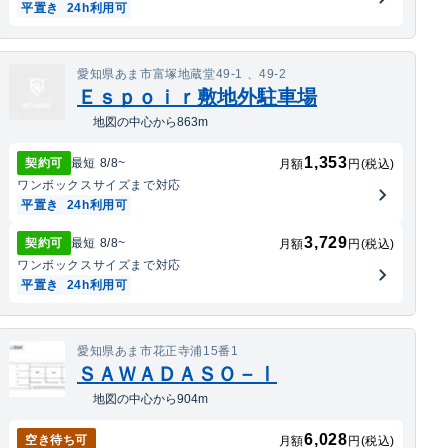
平置き
24h利用可
愛知県あま市富塚地蔵堂49-1 、49-2
Ｅｓｐｏｉｒ敷地外駐車場
地図の中心から863m
1,353
契約可
最短
8/8
~
月額
円(税込)
ワンボックス
サイズまで対応
平置き
24h利用可
3,729
契約可
最短
8/8
~
月額
円(税込)
ワンボックス
サイズまで対応
平置き
24h利用可
愛知県あま市花正寺浦15番1
ＳＡＷＡＤＡＳＯ－Ⅰ
地図の中心から904m
6,028
空き待ち可
月額
円(税込)