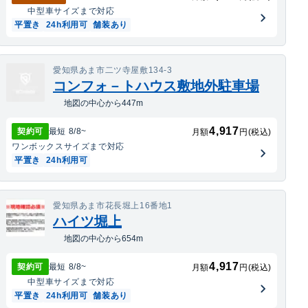
中型車
サイズまで対応
平置き
24h利用可
舗装あり
愛知県あま市二ツ寺屋敷134-3
コンフォ－トハウス敷地外駐車場
地図の中心から447m
4,917
契約可
最短
8/8
~
月額
円(税込)
ワンボックス
サイズまで対応
平置き
24h利用可
愛知県あま市花長堀上16番地1
ハイツ堀上
地図の中心から654m
4,917
契約可
最短
8/8
~
月額
円(税込)
中型車
サイズまで対応
平置き
24h利用可
舗装あり