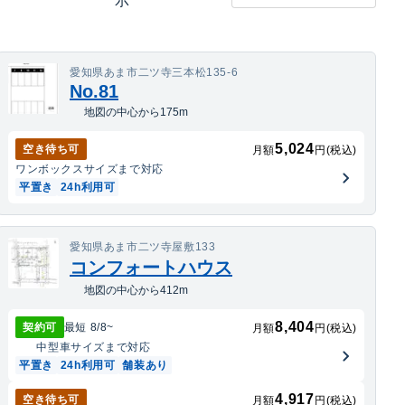
示
愛知県あま市二ツ寺三本松135-6
No.81
地図の中心から175m
5,024
空き待ち可
月額
円(税込)
ワンボックス
サイズまで対応
平置き
24h利用可
愛知県あま市二ツ寺屋敷133
コンフォートハウス
地図の中心から412m
8,404
契約可
最短
8/8
~
月額
円(税込)
中型車
サイズまで対応
平置き
24h利用可
舗装あり
4,917
空き待ち可
月額
円(税込)