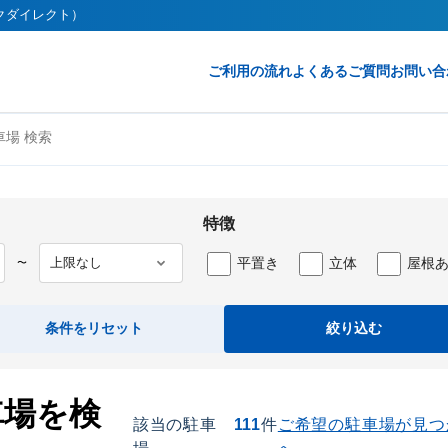
ークダイレクト）
ご利用の流れ
よくあるご質問
お問い合
場 検索
特徴
平置き
立体
屋根
〜
条件をリセット
絞り込む
車場を検
該当の駐車
111
件
ご希望の駐車場が見つ