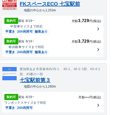
FKスペースECO 七宝駅前
地図の中心から1,253m
3,729
契約可
最短
8/19
~
月額
円(税込)
中型車
サイズまで対応
平置き
24h利用可
舗装あり
3,729
契約可
最短
8/19
~
月額
円(税込)
軽自動車
サイズまで対応
平置き
24h利用可
舗装あり
愛知県あま市富塚布内39-1 、40-1、40-2-1部、40-4-1
部、45番の一部
七宝駅前第３
地図の中心から1,280m
---
契約可
最短
8/29
~
月額
円(税込)
ワンボックス
サイズまで対応
平置き
24h利用可