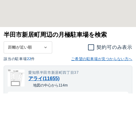
半田市新居町周辺の月極駐車場を検索
契約可のみ表示
該当の駐車場
22
件
ご希望の駐車場が見つからない方へ
愛知県半田市新居町四丁目37
アライ(11655)
地図の中心から114m
6,621
契約可
最短
8/17
~
月額
円(税込)
軽自動車
サイズまで対応
平置き
24h利用可
舗装あり
7,809
契約可
最短
8/17
~
月額
円(税込)
大型車・SUV
サイズまで対応
平置き
24h利用可
舗装あり