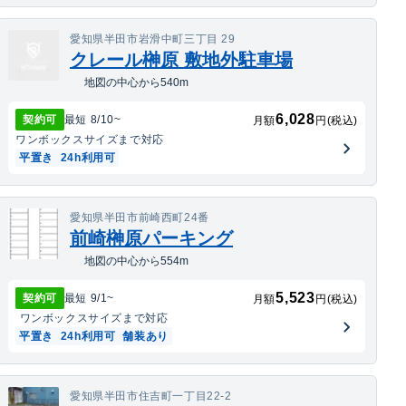
愛知県半田市岩滑中町三丁目 29
クレール榊原 敷地外駐車場
地図の中心から540m
6,028
契約可
最短
8/10
~
月額
円(税込)
ワンボックス
サイズまで対応
平置き
24h利用可
愛知県半田市前崎西町24番
前崎榊原パーキング
地図の中心から554m
5,523
契約可
最短
9/1
~
月額
円(税込)
ワンボックス
サイズまで対応
平置き
24h利用可
舗装あり
愛知県半田市住吉町一丁目22-2