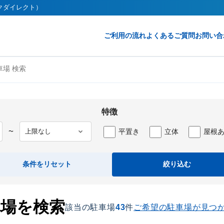
ークダイレクト）
ご利用の流れ
よくあるご質問
お問い合
場 検索
特徴
平置き
立体
屋根
〜
条件をリセット
絞り込む
車場を検索
該当の駐車場
43
件
ご希望の駐車場が見つ