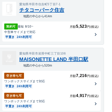
愛知県半田市住吉町5丁目7-1
チタコーパーク住吉
地図の中心から414m
5,523
契約可
最短
8/10
~
月額
円(税込)
中型車
サイズまで対応
平置き
24h利用可
愛知県半田市岩滑中町三丁目106
MAISONETTE LAND 半田口駅
地図の中心から520m
7,216
空き待ち可
月額
円(税込)
ワンボックス
サイズまで対応
平置き
24h利用可
4,917
空き待ち可
月額
円(税込)
ワンボックス
サイズまで対応
平置き
24h利用可