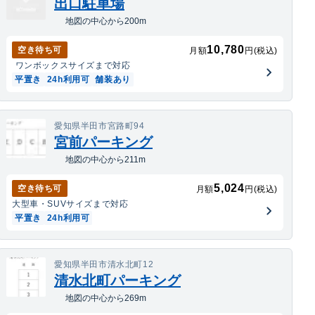
出口駐車場
地図の中心から200m
10,780
空き待ち可
月額
円(税込)
ワンボックス
サイズまで対応
平置き
24h利用可
舗装あり
愛知県半田市宮路町94
宮前パーキング
地図の中心から211m
5,024
空き待ち可
月額
円(税込)
大型車・SUV
サイズまで対応
平置き
24h利用可
愛知県半田市清水北町12
清水北町パーキング
地図の中心から269m