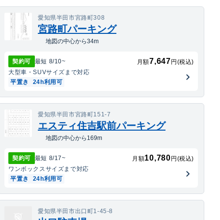
愛知県半田市宮路町308
宮路町パーキング
地図の中心から34m
7,647
契約可
最短
8/10
~
月額
円(税込)
大型車・SUV
サイズまで対応
平置き
24h利用可
愛知県半田市宮路町151-7
エスティ住吉駅前パーキング
地図の中心から169m
10,780
契約可
最短
8/17
~
月額
円(税込)
ワンボックス
サイズまで対応
平置き
24h利用可
愛知県半田市出口町1-45-8