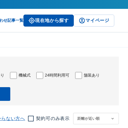
わせ
記事一覧
現在地から探す
マイページ
あり
機械式
24時間利用可
舗装あり
からない方へ
契約可のみ表示