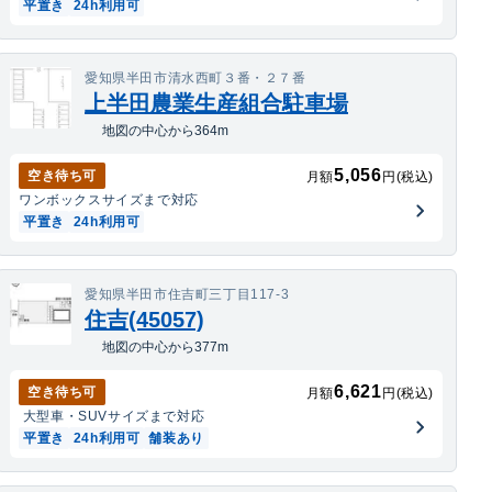
平置き
24h利用可
愛知県半田市清水西町３番・２７番
上半田農業生産組合駐車場
地図の中心から364m
5,056
空き待ち可
月額
円(税込)
ワンボックス
サイズまで対応
平置き
24h利用可
愛知県半田市住吉町三丁目117-3
住吉(45057)
地図の中心から377m
6,621
空き待ち可
月額
円(税込)
大型車・SUV
サイズまで対応
平置き
24h利用可
舗装あり