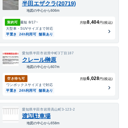
半田エザクラ(20719)
地図の中心から606m
8,404
契約可
最短
8/17
~
月額
円(税込)
大型車・SUV
サイズまで対応
平置き
24h利用可
舗装あり
愛知県半田市岩滑中町3丁目187
クレール榊原
地図の中心から607m
6,028
空き待ち可
月額
円(税込)
ワンボックス
サイズまで対応
平置き
24h利用可
舗装あり
愛知県半田市岩滑高山町3-123-2
渡辺駐車場
地図の中心から658m