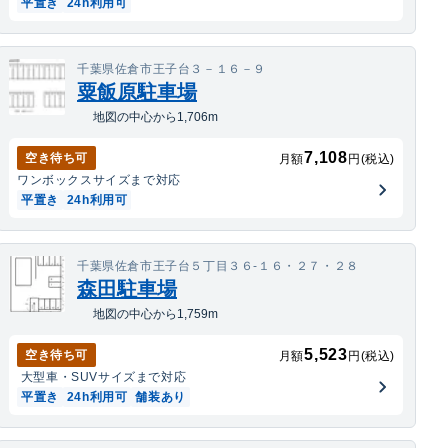
平置き
24h利用可
千葉県佐倉市王子台３－１６－９
粟飯原駐車場
地図の中心から1,706m
7,108
空き待ち可
月額
円(税込)
ワンボックス
サイズまで対応
平置き
24h利用可
千葉県佐倉市王子台５丁目３６-１６・２７・２８
森田駐車場
地図の中心から1,759m
5,523
空き待ち可
月額
円(税込)
大型車・SUV
サイズまで対応
平置き
24h利用可
舗装あり