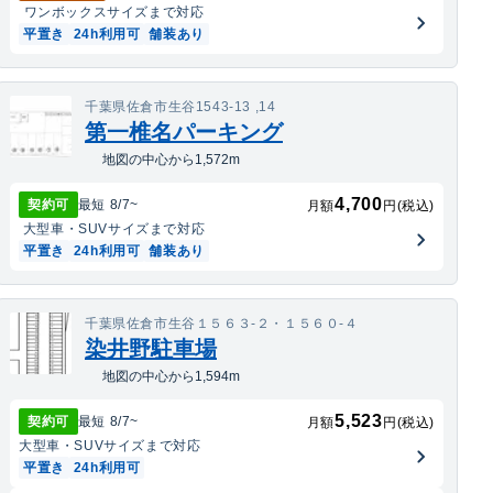
ワンボックス
サイズまで対応
平置き
24h利用可
舗装あり
千葉県佐倉市生谷1543-13 ,14
第一椎名パーキング
地図の中心から1,572m
4,700
契約可
最短
8/7
~
月額
円(税込)
大型車・SUV
サイズまで対応
平置き
24h利用可
舗装あり
千葉県佐倉市生谷１５６３-２・１５６０-４
染井野駐車場
地図の中心から1,594m
5,523
契約可
最短
8/7
~
月額
円(税込)
大型車・SUV
サイズまで対応
平置き
24h利用可