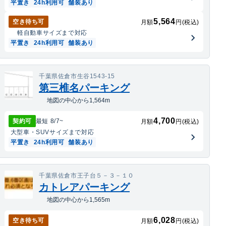
平置き
24h利用可
舗装あり
5,564
空き待ち可
月額
円(税込)
軽自動車
サイズまで対応
平置き
24h利用可
舗装あり
千葉県佐倉市生谷1543-15
第三椎名パーキング
地図の中心から1,564m
4,700
契約可
最短
8/7
~
月額
円(税込)
大型車・SUV
サイズまで対応
平置き
24h利用可
舗装あり
千葉県佐倉市王子台５－３－１０
カトレアパーキング
地図の中心から1,565m
6,028
空き待ち可
月額
円(税込)