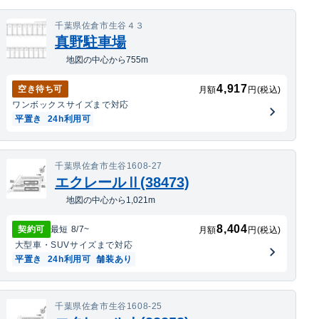
千葉県佐倉市生谷４３
真野駐車場
地図の中心から755m
4,917
空き待ち可
月額
円(税込)
ワンボックス
サイズまで対応
平置き
24h利用可
千葉県佐倉市生谷1608-27
エクレールⅡ(38473)
地図の中心から1,021m
8,404
契約可
最短
8/7
~
月額
円(税込)
大型車・SUV
サイズまで対応
平置き
24h利用可
舗装あり
千葉県佐倉市生谷1608-25