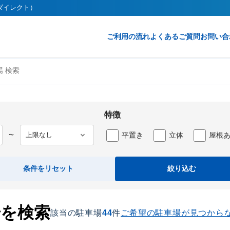
クダイレクト）
ご利用の流れ
よくあるご質問
お問い合
 検索
特徴
平置き
立体
屋根
〜
条件をリセット
絞り込む
場を検索
該当の駐車場
44
件
ご希望の駐車場が見つから