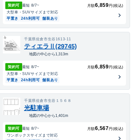
6,859
契約可
最短
8/7
~
月額
円(税込)
大型車・SUV
サイズまで対応
平置き
24h利用可
舗装あり
千葉県佐倉市生谷1613-11
ティエラⅡ(29745)
地図の中心から1,313m
6,859
契約可
最短
8/7
~
月額
円(税込)
大型車・SUV
サイズまで対応
平置き
24h利用可
舗装あり
千葉県佐倉市生谷１５６８
光駐車場
地図の中心から1,401m
6,567
契約可
最短
8/7
~
月額
円(税込)
ワンボックス
サイズまで対応