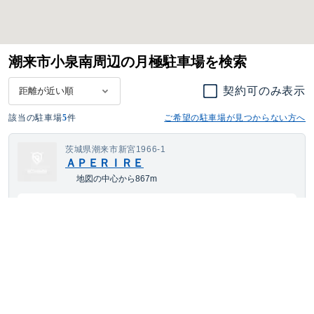
潮来市小泉南周辺の月極駐車場を検索
契約可のみ表示
該当の駐車場
5
件
ご希望の駐車場が見つからない方へ
茨城県潮来市新宮1966-1
ＡＰＥＲＩＲＥ
地図の中心から867m
2,541
空き待ち可
月額
円(税込)
ワンボックス
サイズまで対応
平置き
24h利用可
茨城県潮来市新宮1966-1
ＡＰＥＲＩＲＥ別駐車場
地図の中心から867m