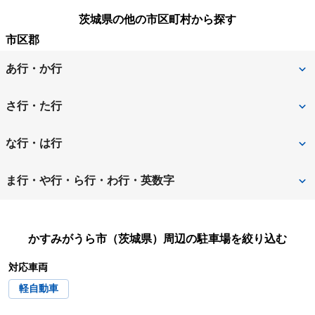
茨城県の他の市区町村から探す
市区郡
あ行・か行
石岡市
潮来市
さ行・た行
稲敷郡阿見町
稲敷郡美浦村
桜川市
猿島郡五霞町
な行・は行
稲敷市
牛久市
猿島郡境町
下妻市
那珂郡東海村
那珂市
ま行・や行・ら行・わ行・英数字
小美玉市
笠間市
常総市
高萩市
行方市
坂東市
水戸市
守谷市
鹿嶋市
かすみがうら市
筑西市
つくば市
かすみがうら市（茨城県）
周辺の駐車場を絞り込む
東茨城郡茨城町
東茨城郡大洗町
結城郡八千代町
結城市
神栖市
北茨城市
対応車両
つくばみらい市
土浦市
東茨城郡城里町
常陸太田市
龍ケ崎市
軽自動車
北相馬郡利根町
久慈郡大子町
取手市
常陸大宮市
日立市