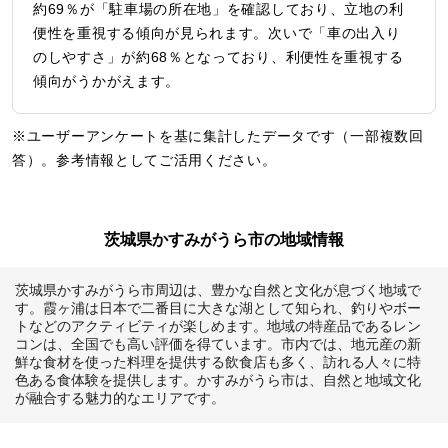
約69％が「駐車場の所在地」を確認しており、立地の利
便性を重視する傾向が見られます。次いで「車の出入り
のしやすさ」が約68％となっており、利便性を重視する
傾向がうかがえます。
※ユーザーアンケートを基に集計したデータです（一部複数回
答）。参考情報としてご活用ください。
茨城県かすみがうら市の地域情報
茨城県かすみがうら市周辺は、豊かな自然と文化が息づく地域で
す。霞ヶ浦は日本で二番目に大きな湖として知られ、釣りやボー
トなどのアクティビティが楽しめます。地域の特産品であるレン
コンは、全国でも高い評価を得ています。市内では、地元産の新
鮮な食材を使った料理を提供する飲食店も多く、訪れる人々に特
色ある食体験を提供します。かすみがうら市は、自然と地域文化
が融合する魅力的なエリアです。