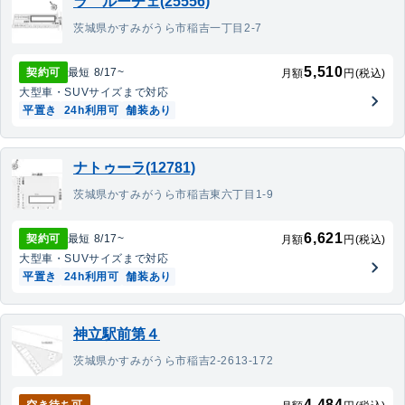
ラ ルーチェ(25556)
茨城県かすみがうら市稲吉一丁目2-7
5,510
契約可
最短
8/17
~
月額
円(税込)
大型車・SUV
サイズまで対応
平置き
24h利用可
舗装あり
ナトゥーラ(12781)
茨城県かすみがうら市稲吉東六丁目1-9
6,621
契約可
最短
8/17
~
月額
円(税込)
大型車・SUV
サイズまで対応
平置き
24h利用可
舗装あり
神立駅前第４
茨城県かすみがうら市稲吉2-2613-172
4,484