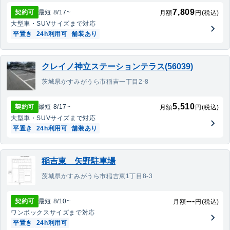
7,809
契約可
最短
8/17
~
月額
円(税込)
大型車・SUV
サイズまで対応
平置き
24h利用可
舗装あり
クレイノ神立ステーションテラス(56039)
茨城県かすみがうら市稲吉一丁目2-8
5,510
契約可
最短
8/17
~
月額
円(税込)
大型車・SUV
サイズまで対応
平置き
24h利用可
舗装あり
稲吉東 矢野駐車場
茨城県かすみがうら市稲吉東1丁目8-3
---
契約可
最短
8/10
~
月額
円(税込)
ワンボックス
サイズまで対応
平置き
24h利用可