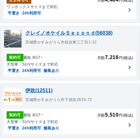
空き待ち可
月額
円(税込)
ワンボックス
サイズまで対応
平置き
24h利用可
クレイノオケイルＳｅｃｏｎｄ(56038)
茨城県かすみがうら市稲吉東三丁目1-12
7,216
契約可
最短
8/17
~
月額
円(税込)
大型車・SUV
サイズまで対応
平置き
24h利用可
舗装あり
伊吹(12511)
茨城県かすみがうら市下稲吉2625-72
5,510
契約可
最短
8/17
~
月額
円(税込)
大型車・SUV
サイズまで対応
平置き
24h利用可
舗装あり