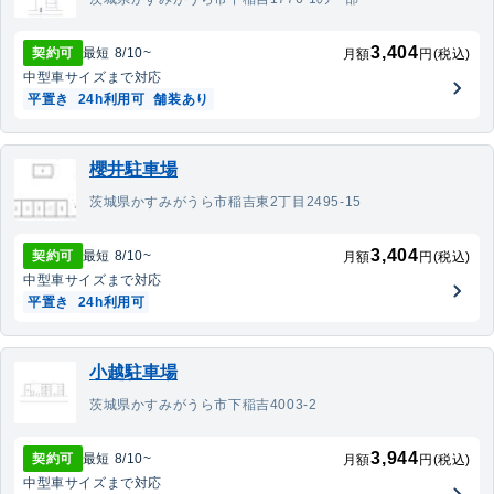
3,404
契約可
最短
8/10
~
月額
円(税込)
中型車
サイズまで対応
平置き
24h利用可
舗装あり
櫻井駐車場
茨城県かすみがうら市稲吉東2丁目2495-15
3,404
契約可
最短
8/10
~
月額
円(税込)
中型車
サイズまで対応
平置き
24h利用可
小越駐車場
茨城県かすみがうら市下稲吉4003-2
3,944
契約可
最短
8/10
~
月額
円(税込)
中型車
サイズまで対応