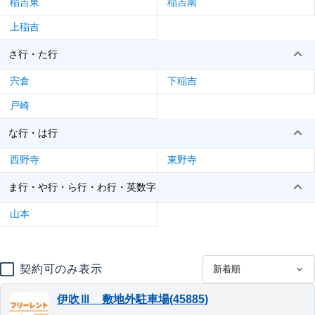
稲吉東
稲吉南
上稲吉
さ行・た行
宍倉
下稲吉
戸崎
な行・は行
西野寺
東野寺
ま行・や行・ら行・わ行・英数字
山本
契約可のみ表示
伊吹Ⅲ 敷地外駐車場(45885)