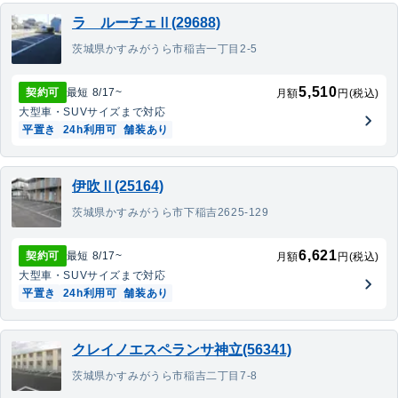
ラ ルーチェⅡ(29688)
茨城県かすみがうら市稲吉一丁目2-5
5,510
契約可
最短
8/17
~
月額
円(税込)
大型車・SUV
サイズまで対応
平置き
24h利用可
舗装あり
伊吹Ⅱ(25164)
茨城県かすみがうら市下稲吉2625-129
6,621
契約可
最短
8/17
~
月額
円(税込)
大型車・SUV
サイズまで対応
平置き
24h利用可
舗装あり
クレイノエスペランサ神立(56341)
茨城県かすみがうら市稲吉二丁目7-8