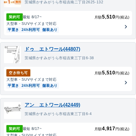
茨城県かすみがうら市稲吉南二丁目2625-132
5,510
契約可
最短
8/17
~
月額
円(税込)
大型車・SUV
サイズまで対応
平置き
24h利用可
舗装あり
ドゥ エトワール(44807)
茨城県かすみがうら市稲吉東三丁目6-38
5,510
空き待ち可
月額
円(税込)
大型車・SUV
サイズまで対応
平置き
24h利用可
舗装あり
アン エトワール(42449)
茨城県かすみがうら市稲吉東三丁目6-4
4,917
契約可
最短
8/17
~
月額
円(税込)
大型車・SUV
サイズまで対応