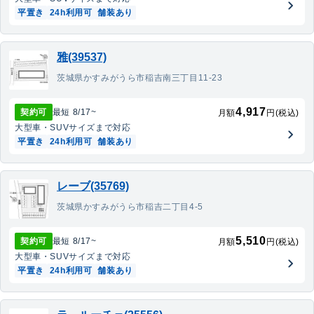
平置き
24h利用可
舗装あり
雅(39537)
茨城県かすみがうら市稲吉南三丁目11-23
4,917
契約可
最短
8/17
~
月額
円(税込)
大型車・SUV
サイズまで対応
平置き
24h利用可
舗装あり
レーブ(35769)
茨城県かすみがうら市稲吉二丁目4-5
5,510
契約可
最短
8/17
~
月額
円(税込)
大型車・SUV
サイズまで対応
平置き
24h利用可
舗装あり