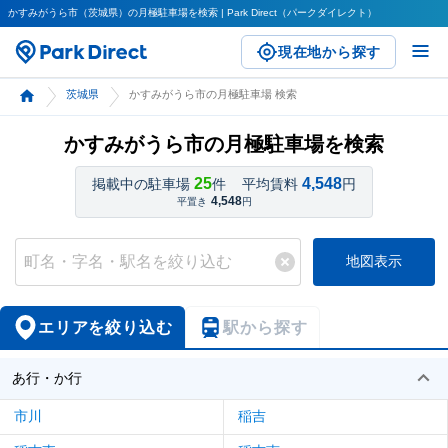
かすみがうら市（茨城県）の月極駐車場を検索 | Park Direct（パークダイレクト）
現在地から探す
茨城県
かすみがうら市の月極駐車場 検索
かすみがうら市の月極駐車場を検索
25
4,548
掲載中の駐車場
件
平均賃料
円
4,548
平置き
円
地図表示
エリアを絞り込む
駅から探す
あ行・か行
市川
稲吉