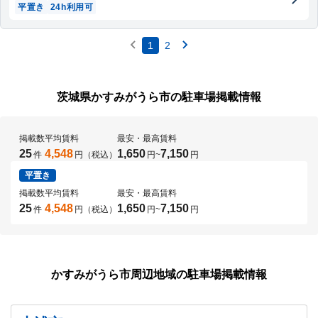
平置き
24h利用可
1
2
茨城県かすみがうら市の駐車場掲載情報
掲載数
平均賃料
最安・最高賃料
25
4,548
1,650
7,150
件
円（税込）
円
~
円
平置き
掲載数
平均賃料
最安・最高賃料
25
4,548
1,650
7,150
件
円（税込）
円
~
円
かすみがうら市周辺地域の駐車場掲載情報