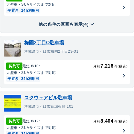
大型車・SUV
サイズまで対応
平置き
24h利用可
他の条件の区画も表示(4)
梅園2丁目O駐車場
茨城県つくば市梅園2丁目23-31
7,216
契約可
最短
8/10
~
月額
円(税込)
大型車・SUV
サイズまで対応
平置き
24h利用可
スクウェアビル駐車場
茨城県つくば市葛城根崎 101
8,404
契約可
最短
8/12
~
月額
円(税込)
大型車・SUV
サイズまで対応
平置き
24h利用可