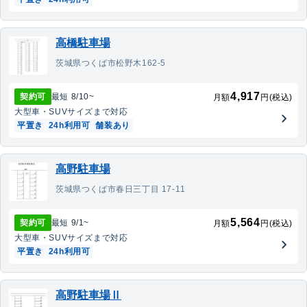
高橋駐車場
茨城県つくば市松野木162-5
4,917
契約可
最短
8/10
~
月額
円(税込)
大型車・SUV
サイズまで対応
平置き
24h利用可
舗装あり
高野駐車場
茨城県つくば市春日三丁目 17-11
5,564
契約可
最短
9/1
~
月額
円(税込)
大型車・SUV
サイズまで対応
平置き
24h利用可
高野駐車場Ⅱ