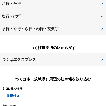
石岡市
潮来市
さ行・た行
稲敷郡阿見町
稲敷郡美浦村
桜川市
猿島郡五霞町
な行・は行
稲敷市
牛久市
猿島郡境町
下妻市
那珂郡東海村
那珂市
ま行・や行・ら行・わ行・英数字
小美玉市
笠間市
常総市
高萩市
行方市
坂東市
水戸市
守谷市
鹿嶋市
かすみがうら市
つくば市周辺の駅から探す
筑西市
つくば市
東茨城郡茨城町
東茨城郡大洗町
結城郡八千代町
結城市
神栖市
北茨城市
つくばみらい市
土浦市
つくばエクスプレス
東茨城郡城里町
常陸太田市
龍ケ崎市
北相馬郡利根町
久慈郡大子町
取手市
つくば
みどりの
常陸大宮市
日立市
古河市
つくば市（茨城県）
周辺の駐車場を絞り込む
万博記念公園
研究学園
ひたちなか市
鉾田市
駐車場の特徴
屋根付き