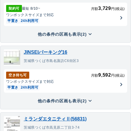
3,729
契約可
最短
8/10
~
月額
円(税込)
ワンボックス
サイズまで対応
平置き
24h利用可
他の条件の区画も表示(2)
JINSEIパーキング16
茨城県つくば市島名諏訪C6街区3
9,592
空き待ち可
月額
円(税込)
ワンボックス
サイズまで対応
平置き
24h利用可
他の条件の区画も表示(2)
ミランダエタニティⅡ(56831)
茨城県つくば市高見原二丁目3-74