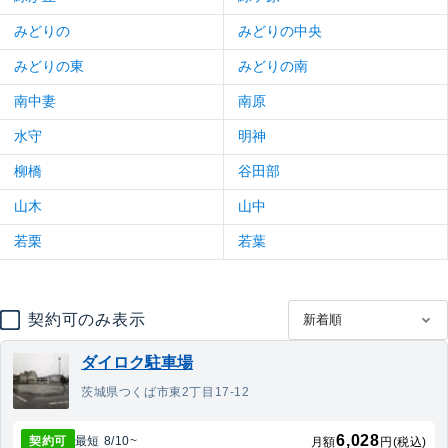
みどりの
みどりの中央
みどりの東
みどりの南
南中妻
南原
水守
明神
柳橋
谷田部
山木
山中
若栗
若葉
契約可のみ表示
ダイロク駐車場
茨城県つくば市東2丁目17-12
6,028
契約可
最短
8/10
~
月額
円(税込)