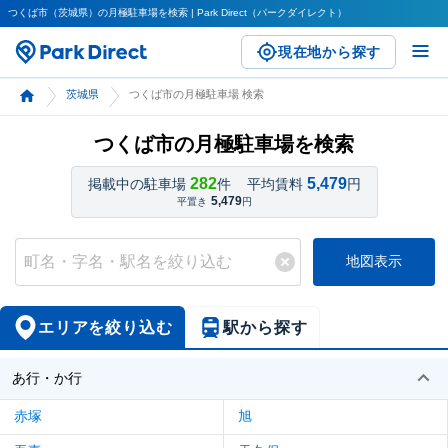
つくば市（茨城県）の月極駐車場を検索 | Park Direct（パークダイレクト）
現在地から探す
茨城県
つくば市の月極駐車場 検索
つくば市の月極駐車場を検索
282
5,479
掲載中の駐車場
件
平均賃料
円
5,479
平置き
円
地図表示
エリアを絞り込む
駅から探す
あ行・か行
赤塚
旭