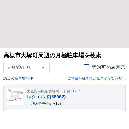
高槻市大塚町周辺の月極駐車場を検索
契約可のみ表示
該当の駐車場
36
件
ご希望の駐車場が見つからない方へ
大阪府高槻市大塚町一丁目11-17
レクエルド(36962)
地図の中心から109m
15,444
空き待ち可
月額
円(税込)
大型車・SUV
サイズまで対応
平置き
24h利用可
舗装あり