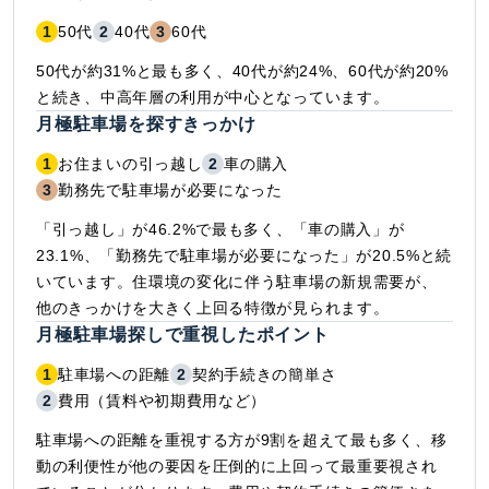
1
50代
2
40代
3
60代
50代が約31%と最も多く、40代が約24%、60代が約20%
と続き、中高年層の利用が中心となっています。
月極駐車場を探すきっかけ
1
お住まいの引っ越し
2
車の購入
3
勤務先で駐車場が必要になった
「引っ越し」が46.2%で最も多く、「車の購入」が
23.1%、「勤務先で駐車場が必要になった」が20.5%と続
いています。住環境の変化に伴う駐車場の新規需要が、
他のきっかけを大きく上回る特徴が見られます。
月極駐車場探しで重視したポイント
1
駐車場への距離
2
契約手続きの簡単さ
2
費用（賃料や初期費用など）
駐車場への距離を重視する方が9割を超えて最も多く、移
動の利便性が他の要因を圧倒的に上回って最重要視され