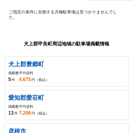
ご指定の条件に合致する月極駐車場は見つかりませんでし
た。
犬上郡甲良町周辺地域の駐車場掲載情報
犬上郡豊郷町
掲載数
平均賃料
5
4,675
件
円（税込）
愛知郡愛荘町
掲載数
平均賃料
13
7,206
件
円（税込）
彦根市