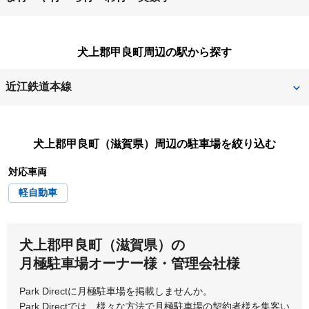
蒲生郡日野町
蒲生郡竜王町
彦根市
米原市
守山市
草津市
甲賀市
犬上郡甲良町周辺の駅から探す
野洲市
栗東市
湖南市
近江鉄道本線
尼子
犬上郡甲良町（滋賀県）
周辺の駐車場を絞り込む
対応車両
軽自動車
犬上郡甲良町（滋賀県）の
月極駐車場オーナー様・管理会社様
Park Directに月極駐車場を掲載しませんか。
Park Directでは、様々な方法で月極駐車場の契約者様を集客い