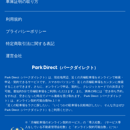
車庫証明の取り方
利用規約
プライバシーポリシー
特定商取引法に関する表記
運営会社
（パークダイレクト）
Park Direct（パークダイレクト）は、現在地周辺、近くの月極駐車場をオンラインで検索・
申込・契約できるサービスです。スマホやパソコンで、近くの月極駐車場をカンタンに検索
することができます。さらに、オンラインで申込、契約し、クレジットカードでの決済まで
可能。最短約5分で月極駐車場をご利用いただけます。また、満車の時には「空き待ち予約」
をすれば、空きになった時点でメール連絡を受け取れます。 Park Direct（パークダイレク
ト）は、オンライン契約可能台数No.1！※
「近くの駐車場をラクに探したい」「いくつかの駐車場を比較検討したい」 そんな方はぜひ
Park Direct（パークダイレクト）をご利用ください。
※「月極駐車場のオンライン契約サービス」の「導入社数」（サービス導
入をしている不動産管理会社数）と「オンライン契約可能台数」につい