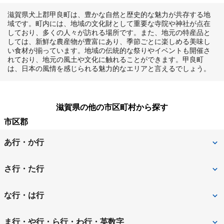
滋賀県犬上郡甲良町は、豊かな自然と歴史的な魅力が共存する地
域です。町内には、地域の文化財として重要な寺院や神社が点在
しており、多くの人々が訪れる場所です。また、地元の特産品と
しては、新鮮な農産物が豊富にあり、季節ごとに楽しめる美味し
い食材が揃っています。地域の伝統的な祭りやイベントも開催さ
れており、地元の風土や文化に触れることができます。甲良町
は、日本の風情を感じられる魅力的なエリアと言えるでしょう。
滋賀県の他の市区町村から探す
市区郡
あ行・か行
犬上郡甲良町
犬上郡多賀町
さ行・た行
犬上郡豊郷町
愛知郡愛荘町
高島市
な行・は行
近江八幡市
大津市
長浜市
東近江市
ま行・や行・ら行・わ行・英数字