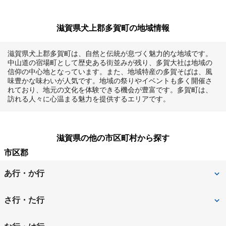
滋賀県犬上郡多賀町の地域情報
滋賀県犬上郡多賀町は、自然と伝統が息づく魅力的な地域です。
中山道の宿場町として歴史ある街並みが残り、多賀大社は地域の
信仰の中心地となっています。また、地域特産の多賀そばは、風
味豊かな味わいが人気です。地域の祭りやイベントも多く開催さ
れており、地元の文化を体験できる機会が豊富です。多賀町は、
訪れる人々に心温まる魅力を提供するエリアです。
滋賀県の他の市区町村から探す
市区郡
あ行・か行
犬上郡甲良町
犬上郡多賀町
さ行・た行
犬上郡豊郷町
愛知郡愛荘町
高島市