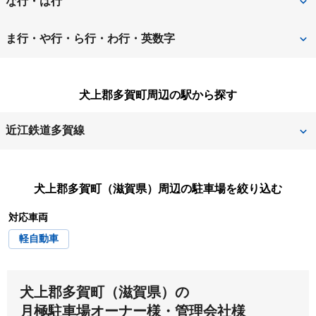
な行・は行
近江八幡市
大津市
長浜市
東近江市
ま行・や行・ら行・わ行・英数字
蒲生郡日野町
蒲生郡竜王町
彦根市
米原市
守山市
草津市
甲賀市
犬上郡多賀町周辺の駅から探す
野洲市
栗東市
湖南市
近江鉄道多賀線
多賀大社前
犬上郡多賀町（滋賀県）
周辺の駐車場を絞り込む
対応車両
軽自動車
犬上郡多賀町（滋賀県）の
月極駐車場オーナー様・管理会社様