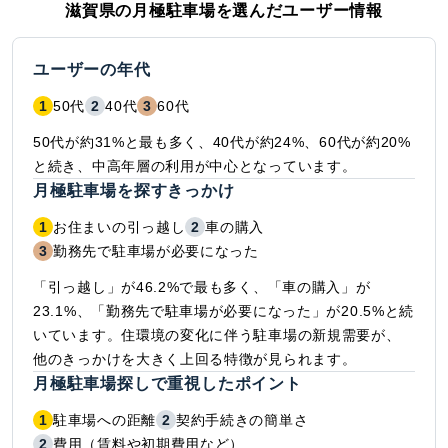
滋賀県
の月極駐車場を選んだユーザー情報
ユーザーの年代
1
50代
2
40代
3
60代
50代が約31%と最も多く、40代が約24%、60代が約20%
と続き、中高年層の利用が中心となっています。
月極駐車場を探すきっかけ
1
お住まいの引っ越し
2
車の購入
3
勤務先で駐車場が必要になった
「引っ越し」が46.2%で最も多く、「車の購入」が
23.1%、「勤務先で駐車場が必要になった」が20.5%と続
いています。住環境の変化に伴う駐車場の新規需要が、
他のきっかけを大きく上回る特徴が見られます。
月極駐車場探しで重視したポイント
1
駐車場への距離
2
契約手続きの簡単さ
2
費用（賃料や初期費用など）