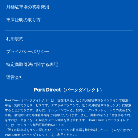
月極駐車場の初期費用
車庫証明の取り方
利用規約
プライバシーポリシー
特定商取引法に関する表記
運営会社
（パークダイレクト）
Park Direct（パークダイレクト）は、現在地周辺、近くの月極駐車場をオンラインで検索・
申込・契約できるサービスです。スマホやパソコンで、近くの月極駐車場をカンタンに検索
することができます。さらに、オンラインで申込、契約し、クレジットカードでの決済まで
可能。最短約5分で月極駐車場をご利用いただけます。また、満車の時には「空き待ち予約」
をすれば、空きになった時点でメール連絡を受け取れます。 Park Direct（パークダイレク
ト）は、オンライン契約可能台数No.1！※
「近くの駐車場をラクに探したい」「いくつかの駐車場を比較検討したい」 そんな方はぜひ
Park Direct（パークダイレクト）をご利用ください。