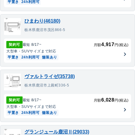
平置き
24h利用可
ひまわり(46180)
栃木県鹿沼市茂呂866-5
4,917
契約可
最短
8/17
~
月額
円(税込)
大型車・SUV
サイズまで対応
平置き
24h利用可
舗装あり
ヴァルトライゼ(35738)
栃木県鹿沼市上殿町336-5
6,028
契約可
最短
8/17
~
月額
円(税込)
大型車・SUV
サイズまで対応
平置き
24h利用可
舗装あり
グランジュール鹿沼Ⅱ(29033)