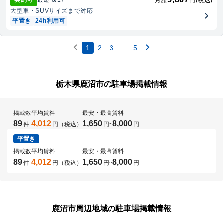
契約可
最短
8/17
~
月額
円(税込)
大型車・SUV
サイズまで対応
平置き
24h利用可
1
2
3
…
5
栃木県鹿沼市の駐車場掲載情報
掲載数
平均賃料
最安・最高賃料
89
4,012
1,650
8,000
件
円（税込）
円
~
円
平置き
掲載数
平均賃料
最安・最高賃料
89
4,012
1,650
8,000
件
円（税込）
円
~
円
鹿沼市周辺地域の駐車場掲載情報