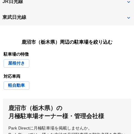
JR日光線
芳賀郡茂木町
鹿沼
東武日光線
北鹿沼
新鹿沼
鹿沼市（栃木県）
周辺の駐車場を絞り込む
楡木
樅山
駐車場の特徴
屋根付き
対応車両
軽自動車
鹿沼市（栃木県）の
月極駐車場オーナー様・管理会社様
Park Directに月極駐車場を掲載しませんか。