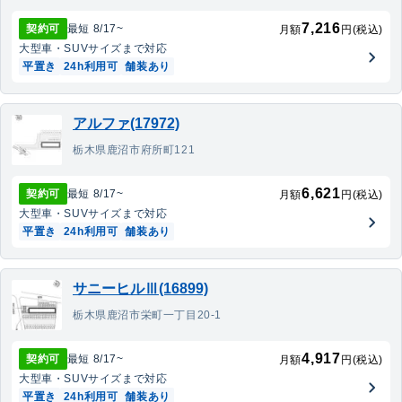
7,216
契約可
最短
8/17
~
月額
円(税込)
大型車・SUV
サイズまで対応
平置き
24h利用可
舗装あり
アルファ(17972)
栃木県鹿沼市府所町121
6,621
契約可
最短
8/17
~
月額
円(税込)
大型車・SUV
サイズまで対応
平置き
24h利用可
舗装あり
サニーヒルⅢ(16899)
栃木県鹿沼市栄町一丁目20-1
4,917
契約可
最短
8/17
~
月額
円(税込)
大型車・SUV
サイズまで対応
平置き
24h利用可
舗装あり