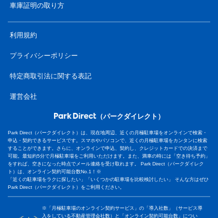
車庫証明の取り方
利用規約
プライバシーポリシー
特定商取引法に関する表記
運営会社
（パークダイレクト）
Park Direct（パークダイレクト）は、現在地周辺、近くの月極駐車場をオンラインで検索・
申込・契約できるサービスです。スマホやパソコンで、近くの月極駐車場をカンタンに検索
することができます。さらに、オンラインで申込、契約し、クレジットカードでの決済まで
可能。最短約5分で月極駐車場をご利用いただけます。また、満車の時には「空き待ち予約」
をすれば、空きになった時点でメール連絡を受け取れます。 Park Direct（パークダイレク
ト）は、オンライン契約可能台数No.1！※
「近くの駐車場をラクに探したい」「いくつかの駐車場を比較検討したい」 そんな方はぜひ
Park Direct（パークダイレクト）をご利用ください。
※「月極駐車場のオンライン契約サービス」の「導入社数」（サービス導
入をしている不動産管理会社数）と「オンライン契約可能台数」につい