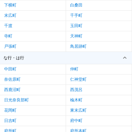
下横町
白桑田
末広町
千手町
千渡
玉田町
寺町
天神町
戸張町
鳥居跡町
な行・は行
中田町
仲町
奈佐原町
仁神堂町
西鹿沼町
西茂呂
日光奈良部町
楡木町
花岡町
東末広町
日吉町
府中町
府所町
府所本町