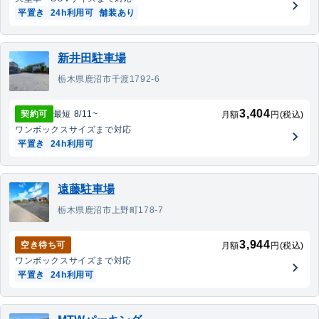
平置き
24h利用可
舗装あり
新井田駐車場
栃木県鹿沼市千渡1792-6
3,404
契約可
最短
8/11
~
月額
円(税込)
ワンボックス
サイズまで対応
平置き
24h利用可
遠藤駐車場
栃木県鹿沼市上野町178-7
3,944
空き待ち可
月額
円(税込)
ワンボックス
サイズまで対応
平置き
24h利用可