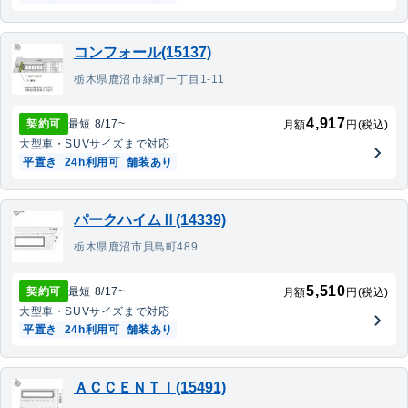
コンフォール(15137)
栃木県鹿沼市緑町一丁目1-11
4,917
契約可
最短
8/17
~
月額
円(税込)
大型車・SUV
サイズまで対応
平置き
24h利用可
舗装あり
パークハイムⅡ(14339)
栃木県鹿沼市貝島町489
5,510
契約可
最短
8/17
~
月額
円(税込)
大型車・SUV
サイズまで対応
平置き
24h利用可
舗装あり
ＡＣＣＥＮＴＩ(15491)