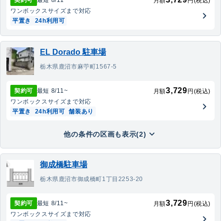
契約可
最短
8/11
~
月額
円(税込)
ワンボックス
サイズまで対応
平置き
24h利用可
EL Dorado 駐車場
栃木県鹿沼市麻苧町1567-5
3,729
契約可
最短
8/11
~
月額
円(税込)
ワンボックス
サイズまで対応
平置き
24h利用可
舗装あり
他の条件の区画も表示(2)
御成橋駐車場
栃木県鹿沼市御成橋町1丁目2253-20
3,729
契約可
最短
8/11
~
月額
円(税込)
ワンボックス
サイズまで対応