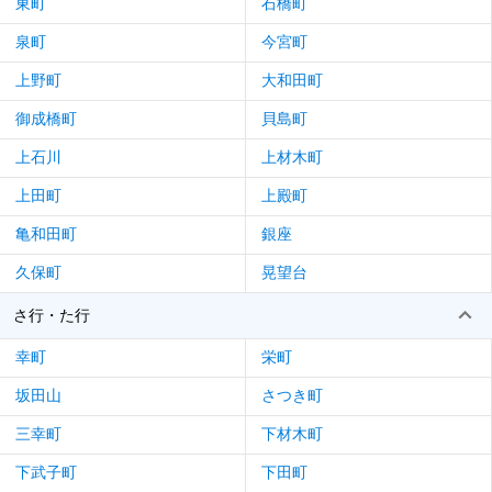
東町
石橋町
泉町
今宮町
上野町
大和田町
御成橋町
貝島町
上石川
上材木町
上田町
上殿町
亀和田町
銀座
久保町
晃望台
さ行・た行
幸町
栄町
坂田山
さつき町
三幸町
下材木町
下武子町
下田町