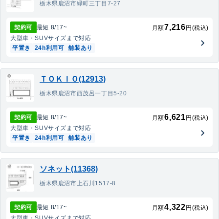
栃木県鹿沼市緑町三丁目7-27
7,216
契約可
最短
8/17
~
月額
円(税込)
大型車・SUV
サイズまで対応
平置き
24h利用可
舗装あり
ＴＯＫＩＯ(12913)
栃木県鹿沼市西茂呂一丁目5-20
6,621
契約可
最短
8/17
~
月額
円(税込)
大型車・SUV
サイズまで対応
平置き
24h利用可
舗装あり
ソネット(11368)
栃木県鹿沼市上石川1517-8
4,322
契約可
最短
8/17
~
月額
円(税込)
大型車・SUV
サイズまで対応