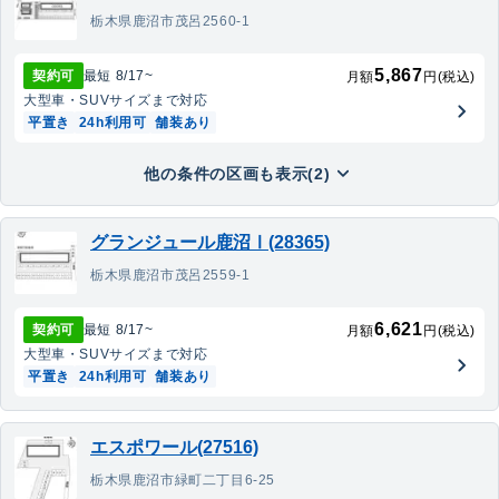
栃木県鹿沼市茂呂2560-1
5,867
契約可
最短
8/17
~
月額
円(税込)
大型車・SUV
サイズまで対応
平置き
24h利用可
舗装あり
他の条件の区画も表示(2)
グランジュール鹿沼Ⅰ(28365)
栃木県鹿沼市茂呂2559-1
6,621
契約可
最短
8/17
~
月額
円(税込)
大型車・SUV
サイズまで対応
平置き
24h利用可
舗装あり
エスポワール(27516)
栃木県鹿沼市緑町二丁目6-25