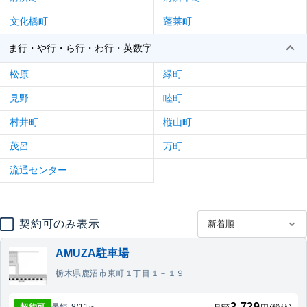
文化橋町
蓬莱町
ま行・や行・ら行・わ行・英数字
松原
緑町
見野
睦町
村井町
樅山町
茂呂
万町
流通センター
契約可のみ表示
AMUZA駐車場
栃木県鹿沼市東町１丁目１－１９
3,729