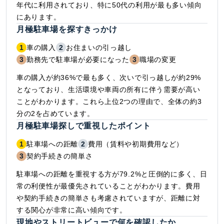
年代に利用されており、特に50代の利用が最も多い傾向
にあります。
月極駐車場を探すきっかけ
1
車の購入
2
お住まいの引っ越し
3
勤務先で駐車場が必要になった
3
職場の変更
車の購入が約36%で最も多く、次いで引っ越しが約29%
となっており、生活環境や車両の所有に伴う需要が高い
ことがわかります。これら上位2つの理由で、全体の約3
分の2を占めています。
月極駐車場探しで重視したポイント
1
駐車場への距離
2
費用（賃料や初期費用など）
3
契約手続きの簡単さ
駐車場への距離を重視する方が79.2%と圧倒的に多く、日
常の利便性が最優先されていることがわかります。費用
や契約手続きの簡単さも考慮されていますが、距離に対
する関心が非常に高い傾向です。
現地やストリートビューで何を確認したか