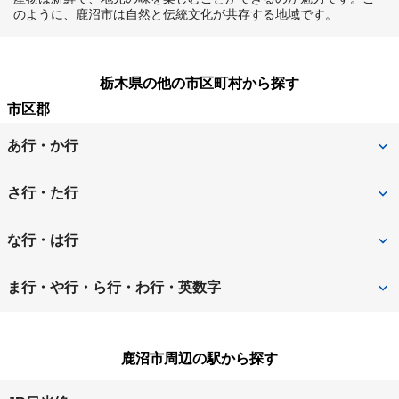
のように、鹿沼市は自然と伝統文化が共存する地域です。
栃木県の他の市区町村から探す
市区郡
あ行・か行
足利市
宇都宮市
さ行・た行
大田原市
小山市
さくら市
佐野市
な行・は行
鹿沼市
河内郡上三川町
塩谷郡高根沢町
下都賀郡野木町
那須烏山市
那須塩原市
ま行・や行・ら行・わ行・英数字
下都賀郡壬生町
下野市
日光市
芳賀郡市貝町
真岡市
矢板市
鹿沼市周辺の駅から探す
栃木市
芳賀郡芳賀町
芳賀郡益子町