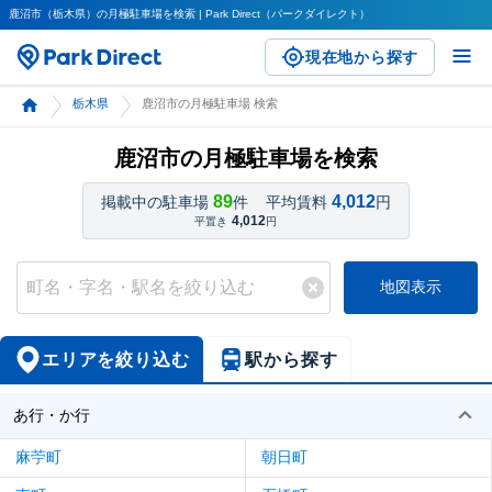
鹿沼市（栃木県）の月極駐車場を検索 | Park Direct（パークダイレクト）
現在地から探す
栃木県
鹿沼市の月極駐車場 検索
鹿沼市の月極駐車場を検索
89
4,012
掲載中の駐車場
件
平均賃料
円
4,012
平置き
円
地図表示
エリアを絞り込む
駅から探す
あ行・か行
麻苧町
朝日町