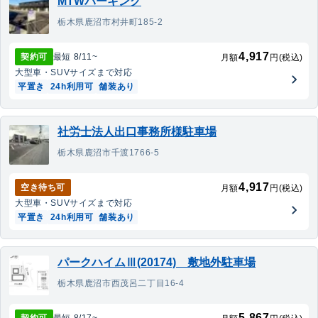
MTWパーキング
栃木県鹿沼市村井町185-2
4,917
契約可
最短
8/11
~
月額
円(税込)
大型車・SUV
サイズまで対応
平置き
24h利用可
舗装あり
社労士法人出口事務所様駐車場
栃木県鹿沼市千渡1766-5
4,917
空き待ち可
月額
円(税込)
大型車・SUV
サイズまで対応
平置き
24h利用可
舗装あり
パークハイムⅢ(20174) 敷地外駐車場
栃木県鹿沼市西茂呂二丁目16-4
5,867