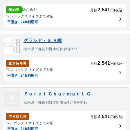
2,541
契約可
最短
8/8
~
月額
円(税込)
ワンボックス
サイズまで対応
平置き
24h利用可
グラシア・Ｓ Ａ棟
栃木県下都賀郡野木町南赤塚375-1
2,541
空き待ち可
月額
円(税込)
ワンボックス
サイズまで対応
平置き
24h利用可
Ｆｏｒｅｔ Ｃｈａｒｍａｎｔ Ｃ
栃木県下都賀郡野木町友沼4646番地17
2,541
空き待ち可
月額
円(税込)
ワンボックス
サイズまで対応
平置き
24h利用可