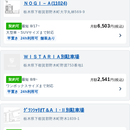
ＮＯＧＩ－Ａ(11024)
栃木県下都賀郡野木町大字丸林569-9
6,503
契約可
最短
8/17
~
月額
円(税込)
大型車・SUV
サイズまで対応
平置き
24h利用可
舗装あり
ＷＩＳＴＡＲＩＡ別駐車場
栃木県下都賀郡野木町野渡753番地1
2,541
契約可
最短
8/8
~
月額
円(税込)
ワンボックス
サイズまで対応
平置き
24h利用可
ｸﾞﾗﾝｼｬﾘｵT＆A Ⅰ･Ⅱ別駐車場
栃木県下都賀郡野木町野木1839-1