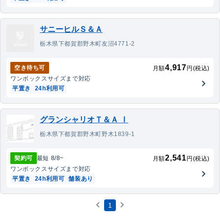
サニーヒルＳ＆Ａ
栃木県下都賀郡野木町友沼4771-2
4,917
空き待ち可
月額
円(税込)
ワンボックス
サイズまで対応
平置き
24h利用可
グランシャリオＴ＆Ａ Ⅰ
栃木県下都賀郡野木町野木1839-1
2,541
契約可
最短
8/8
~
月額
円(税込)
ワンボックス
サイズまで対応
平置き
24h利用可
舗装あり
1