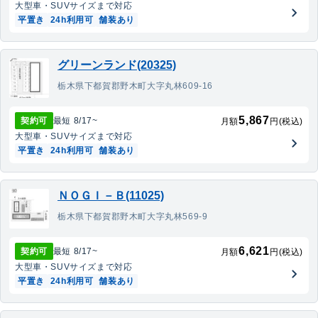
大型車・SUV
サイズまで対応
平置き
24h利用可
舗装あり
グリーンランド(20325)
栃木県下都賀郡野木町大字丸林609-16
5,867
契約可
最短
8/17
~
月額
円(税込)
大型車・SUV
サイズまで対応
平置き
24h利用可
舗装あり
ＮＯＧＩ－Ｂ(11025)
栃木県下都賀郡野木町大字丸林569-9
6,621
契約可
最短
8/17
~
月額
円(税込)
大型車・SUV
サイズまで対応
平置き
24h利用可
舗装あり