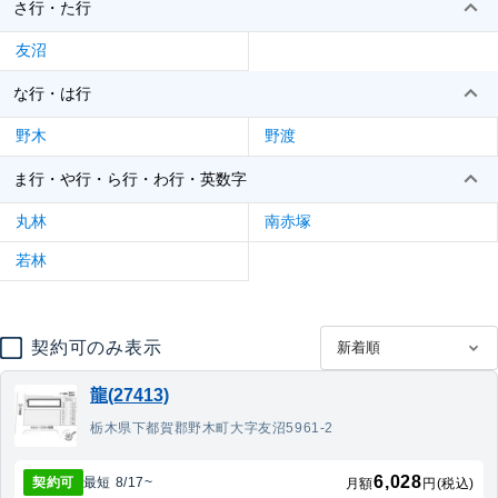
さ行・た行
友沼
な行・は行
野木
野渡
ま行・や行・ら行・わ行・英数字
丸林
南赤塚
若林
契約可のみ表示
龍(27413)
栃木県下都賀郡野木町大字友沼5961-2
6,028
契約可
最短
8/17
~
月額
円(税込)