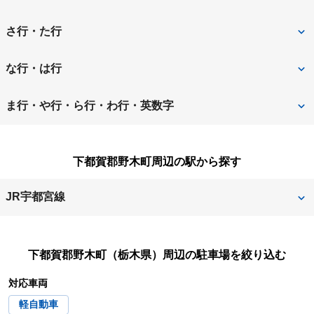
足利市
宇都宮市
さ行・た行
大田原市
小山市
さくら市
佐野市
な行・は行
鹿沼市
河内郡上三川町
塩谷郡高根沢町
下都賀郡野木町
那須烏山市
那須塩原市
ま行・や行・ら行・わ行・英数字
下都賀郡壬生町
下野市
日光市
芳賀郡市貝町
真岡市
矢板市
下都賀郡野木町周辺の駅から探す
栃木市
芳賀郡芳賀町
芳賀郡益子町
JR宇都宮線
芳賀郡茂木町
野木
下都賀郡野木町（栃木県）
周辺の駐車場を絞り込む
対応車両
軽自動車