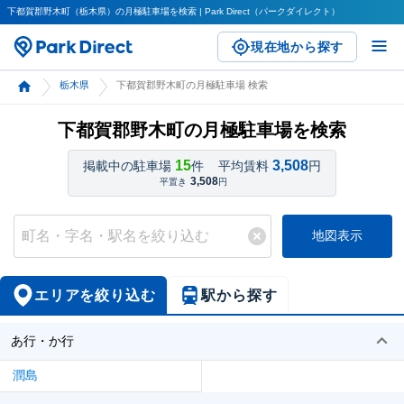
下都賀郡野木町（栃木県）の月極駐車場を検索 | Park Direct（パークダイレクト）
現在地から探す
栃木県
下都賀郡野木町の月極駐車場 検索
下都賀郡野木町の月極駐車場を検索
15
3,508
掲載中の駐車場
件
平均賃料
円
3,508
平置き
円
地図表示
エリアを絞り込む
駅から探す
あ行・か行
潤島