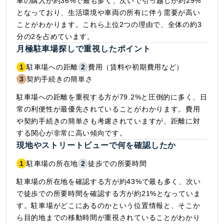
車の購入が約36%で最も多く、次いで引っ越しが約29%
となっており、生活環境や車両の所有に伴う需要が高い
ことがわかります。これら上位2つの理由で、全体の約3
分の2を占めています。
月極駐車場探しで重視したポイント
1
駐車場への距離
2
費用（賃料や初期費用など）
3
契約手続きの簡単さ
駐車場への距離を重視する方が79.2%と圧倒的に多く、日
常の利便性が最優先されていることがわかります。費用
や契約手続きの簡単さも考慮されていますが、距離に対
する関心が非常に高い傾向です。
現地やストリートビューで何を確認したか
1
駐車場の所在地
2
徒歩での所要時間
駐車場の所在地を確認する方が約43%で最も多く、次い
で徒歩での所要時間を確認する方が約21%となっていま
す。駐車場がどこにあるのかという位置情報と、そこか
ら目的地までの移動時間が重視されていることがわかり