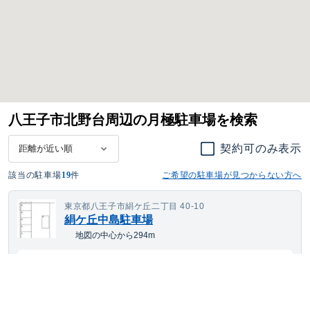
八王子市北野台周辺の月極駐車場を検索
契約可のみ表示
該当の駐車場
19
件
ご希望の駐車場が見つからない方へ
東京都八王子市絹ケ丘二丁目 40-10
絹ケ丘中島駐車場
地図の中心から294m
8,784
空き待ち可
月額
円(税込)
ワンボックス
サイズまで対応
平置き
24h利用可