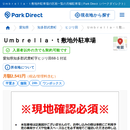
Ｕｍｂｒｅｌｌａ・ｔ敷地外駐車場の区画一覧の月極駐車場 | Park Direct（パークダイレクト）
現在地から探す
愛知県
知多郡武豊町
ヒジリ田
Ｕｍｂｒｅｌｌａ・ｔ敷地外駐車場
Ｕｍｂｒｅｌｌａ・ｔ敷地外駐車場
入居者以外の方でも契約可能です
愛知県知多郡武豊町字ヒジリ田68-1 付近
所在地について
月額
2,541
円
（税込/管理料含む）
24h
平置き
舗装
ワンボックス