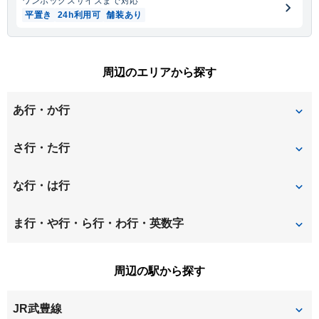
ワンボックス
サイズまで対応
平置き
24h利用可
舗装あり
周辺のエリアから探す
あ行・か行
青山
さ行・た行
下門
中蓮
な行・は行
成岩東町
西門
ま行・や行・ら行・わ行・英数字
花園町
有楽町
周辺の駅から探す
JR武豊線