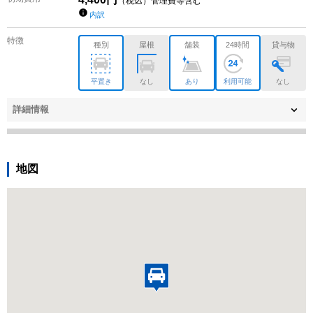
（税込）管理費等含む
内訳
特徴
種別
屋根
舗装
24時間
貸与物
平置き
なし
あり
利用可能
なし
詳細情報
地図