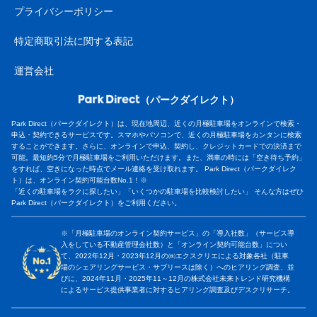
プライバシーポリシー
特定商取引法に関する表記
運営会社
（パークダイレクト）
Park Direct（パークダイレクト）は、現在地周辺、近くの月極駐車場をオンラインで検索・
申込・契約できるサービスです。スマホやパソコンで、近くの月極駐車場をカンタンに検索
することができます。さらに、オンラインで申込、契約し、クレジットカードでの決済まで
可能。最短約5分で月極駐車場をご利用いただけます。また、満車の時には「空き待ち予約」
をすれば、空きになった時点でメール連絡を受け取れます。 Park Direct（パークダイレク
ト）は、オンライン契約可能台数No.1！※
「近くの駐車場をラクに探したい」「いくつかの駐車場を比較検討したい」 そんな方はぜひ
Park Direct（パークダイレクト）をご利用ください。
※「月極駐車場のオンライン契約サービス」の「導入社数」（サービス導
入をしている不動産管理会社数）と「オンライン契約可能台数」につい
て、2022年12月・2023年12月の㈱エクスクリエによる対象各社（駐車
場のシェアリングサービス・サブリースは除く）へのヒアリング調査、並
びに、2024年11月・2025年11～12月の株式会社未来トレンド研究機構
によるサービス提供事業者に対するヒアリング調査及びデスクリサーチ。