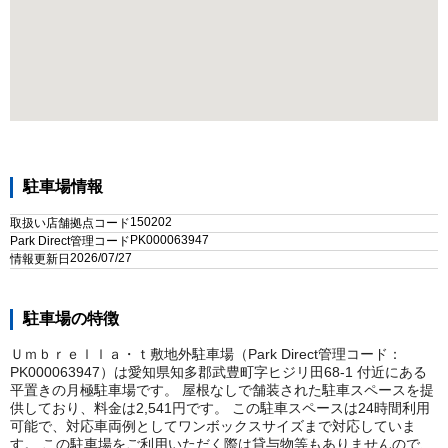
駐車場情報
150202
取扱い店舗拠点コード
PK000063947
Park Direct管理コード
2026/07/27
情報更新日
駐車場の特徴
Ｕｍｂｒｅｌｌａ・ｔ敷地外駐車場（Park Direct管理コード：
PK000063947）は愛知県知多郡武豊町字ヒジリ田68-1 付近にある
平置きの月極駐車場です。 屋根なしで舗装された駐車スペースを提
供しており、料金は2,541円です。 この駐車スペースは24時間利用
可能で、対応車両例としてワンボックスサイズまで対応していま
す。 この駐車場をご利用いただく際は貸与物等もありませんので、