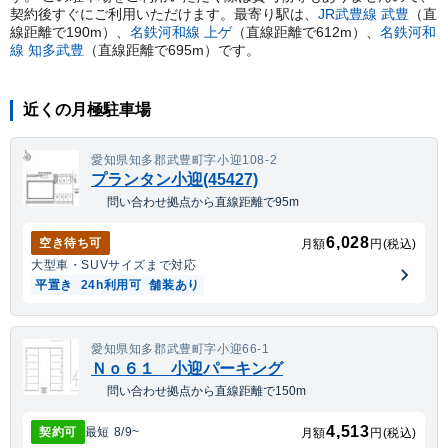
契約後すぐにご利用いただけます。
最寄り駅は、
JR武豊線
武豊
（直
線距離で
190
m）
、
名鉄河和線
上ゲ
（直線距離で
612
m）
、
名鉄河和
線
知多武豊
（直線距離で
695
m）
です。
近くの月極駐車場
愛知県知多郡武豊町字小迎108-2
プランタン小迎(45427)
問い合わせ拠点から直線距離で95m
6,028
空き待ち可
月額
円(税込)
大型車・SUV
サイズまで対応
平置き
24h利用可
舗装あり
愛知県知多郡武豊町字小迎66-1
Ｎｏ６１ 小迎パーキング
問い合わせ拠点から直線距離で150m
4,513
契約可
最短
8/9
~
月額
円(税込)