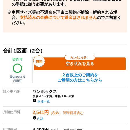
の手続に従う必要があります。
車両サイズ等の不適合を理由に契約が解除・解約される場
合、
支払済みの金銭について返金はされません
のでご留意く
ださい。
合計
1
区画（
2
台）
カンタン1分！
契約可
空き状況を見る
２台以上のご契約を
最短
8/9
より
ご希望の方はこちらから
利用可
ワンボックス
対応車両例
長さ 4.8m未満、車幅 1.8m未満
車種一覧
月額使用料
2,541
円
（税込）管理費等含む
内訳
初期費用
4,400
円