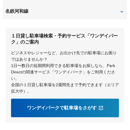
東成岩
武豊
名鉄河和線
上ゲ
知多武豊
１日貸し駐車場検索・予約サービス「ワンデイパー
青山
ク」のご案内
ビジネスやレジャーなど、お出かけ先での駐車場にお困り
ではありませんか？
1日〜数日の短期間利用できる駐車場をお探しなら、Park
Directの関連サービス「ワンデイパーク」をご利用くださ
い。
全国の１日貸し駐車場を2週間先まで予約できます（エリア
拡大中）。
ワンデイパークで駐車場をさがす