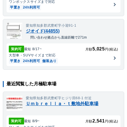
ワンボックス
サイズまで対応
平置き
24h利用可
愛知県知多郡武豊町字小迎91-1
ジオイド(44855)
問い合わせ拠点から直線距離で271m
5,025
契約可
最短
8/17
~
月額
円(税込)
大型車・SUV
サイズまで対応
平置き
24h利用可
舗装あり
最近閲覧した月極駐車場
愛知県知多郡武豊町字ヒジリ田68-1 付近
Ｕｍｂｒｅｌｌａ・ｔ敷地外駐車場
2,541
契約可
最短
8/9
~
月額
円(税込)