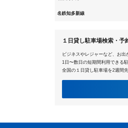
上ゲ
富貴
名鉄知多新線
富貴
１日貸し駐車場検索・予
ビジネスやレジャーなど、お出
1日〜数日の短期間利用できる駐車
全国の１日貸し駐車場を2週間