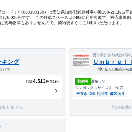
rect管理コード：PK000103158）は愛知県知多郡武豊町字小迎108-2
は6,028円です。 この駐車スペースは24時間利用可能で、対応車両
際は貸与物等もありませんので、契約後すぐにご利用いただけます。
1
愛知県知多郡武豊町字ヒジ
ーキング
Ｕｍｂｒｅｌ
77m
問い合わせ拠点から直
4,513
契約可
最短
8/7
~
月額
円(税込)
ワンボックス
サイズまで対応
平置き
24h利用可
舗装あり
はありません
他の条件
1