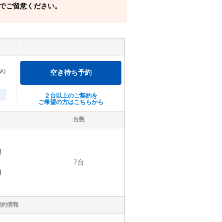
でご留意ください。
込)
空き待ち予約
２台以上のご契約を
ご希望の方はこちらから
台数
明
7
台
明
契約情報