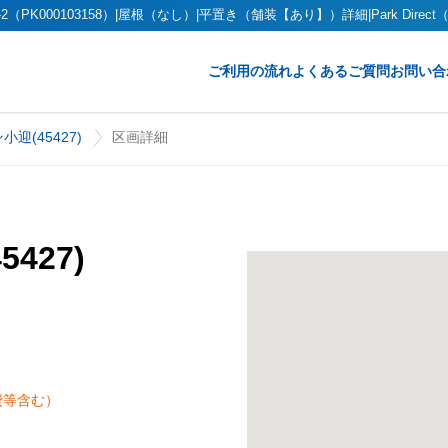
（PK000103158）|屋根（なし）|平置き（舗装【あり】）詳細|Park Dire
ご利用の流れ
よくあるご質問
お問い合
迎(45427)
区画詳細
427)
費等含む）