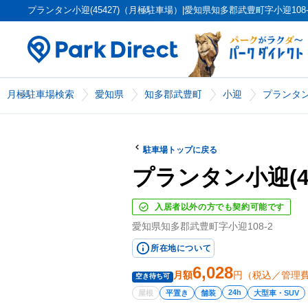
プランタン小迎(45427)（月極駐車場）|愛知県知多郡武豊町字小迎108-2
月極駐車場検索
愛知県
知多郡武豊町
小迎
プランタン小
駐車場トップに戻る
プランタン小迎(45
入居者以外の方でも契約可能です
愛知県知多郡武豊町字小迎108-2
所在地について
6,028
月額
円（税込／管理
空き待ち可
24h
屋根
平置き
舗装
大型車・SUV