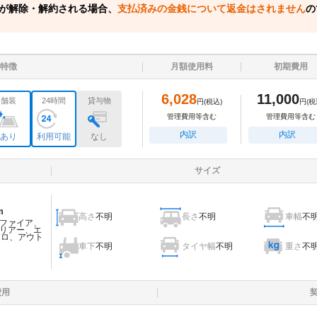
が解除・解約される場合、
支払済みの金銭について返金はされません
の
特徴
月額使用料
初期費用
6,028
11,000
舗装
24時間
貸与物
円
(税込)
円
(税
管理費用等含む
管理費用等含む
内訳
内訳
あり
利用可能
なし
サイズ
m
高さ
不明
長さ
不明
車幅
不
ファイア、
リアー、エ
ェロ、アウト
車下
不明
タイヤ幅
不明
重さ
不
費用