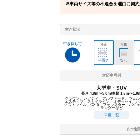
車両サイズ等の不適合を理由に契約
空き状況
空き待ち可
種別
屋根
平置き
なし
対応車両例
大型車・SUV
長さ 4.8m〜5.0m/車幅 1.8m〜1.9
クラウン、レガシィ、アルファード、ヴェル
エスティマ、スカイライン、オデッセイ、ハ
クストレイル、CX-5、フォレスター、パジ
ランダーなど
車種一覧
その他