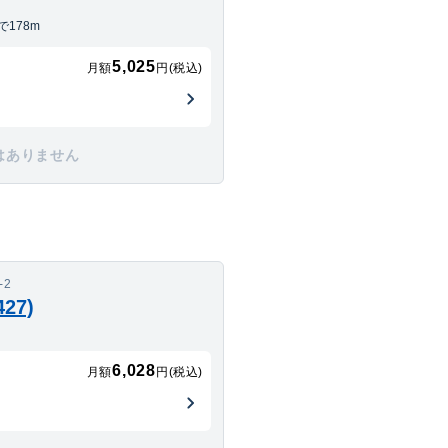
178m
5,025
月額
円(税込)
はありません
-2
27)
6,028
月額
円(税込)