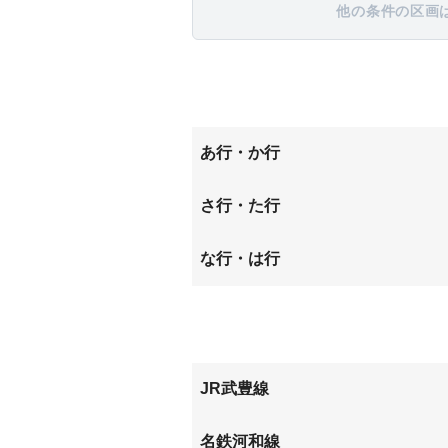
他の条件の区画
あ行・か行
青山
さ行・た行
下門
中蓮
な行・は行
成岩東町
西門
JR武豊線
東成岩
武豊
名鉄河和線