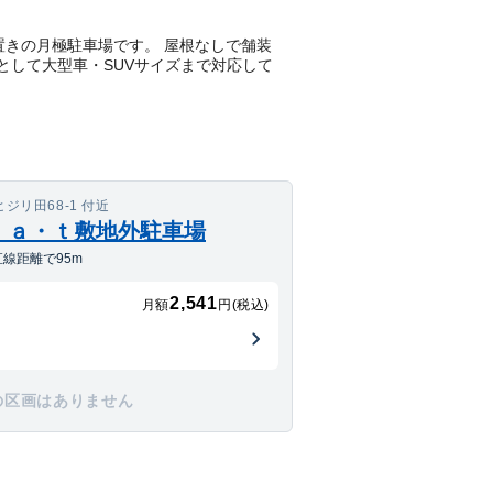
にある平置きの月極駐車場です。 屋根なしで舗装
例として大型車・SUVサイズまで対応して
リ田68-1 付近
ｌａ・ｔ敷地外駐車場
線距離で95m
2,541
月額
円(税込)
の区画はありません