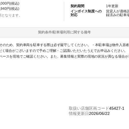
,000
円(税込)
契約期間
1
年更新
,940
円(税込)
インボイス制度への
賃貸人が適格
対応
録済みの
駐車
用となります。
契約条件/
駐車場
利用に関する備考
そのため、契約車両を駐車する際は必ず厳守してください。 ・本駐車場は物件入居
ただく場合がございますので予めご理解・ご認識いただいたうえでお申込みください。
ペースを現地でご確認ください。また、募集情報と実際の現地の状況が異なる場合が
ご遠慮ください。なお、契約締結後のキャンセルやクレームに対する返金は一切対応
取扱い店舗区画コード
45427-1
情報更新日
2026/06/22