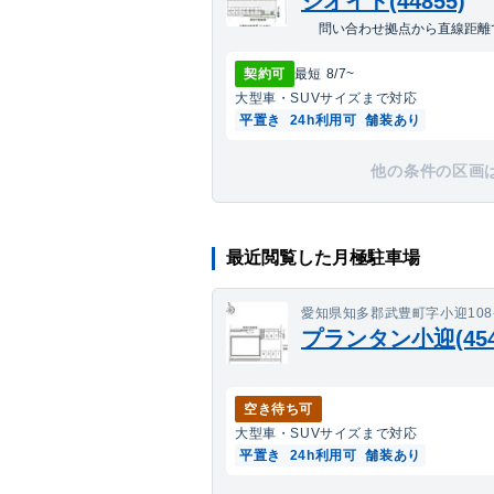
ジオイド(44855)
問い合わせ拠点から直線距離で
契約可
最短
8/7
~
大型車・SUV
サイズまで対応
平置き
24h利用可
舗装あり
他の条件の区画
最近閲覧した月極駐車場
愛知県知多郡武豊町字小迎108
プランタン小迎(454
空き待ち可
大型車・SUV
サイズまで対応
平置き
24h利用可
舗装あり