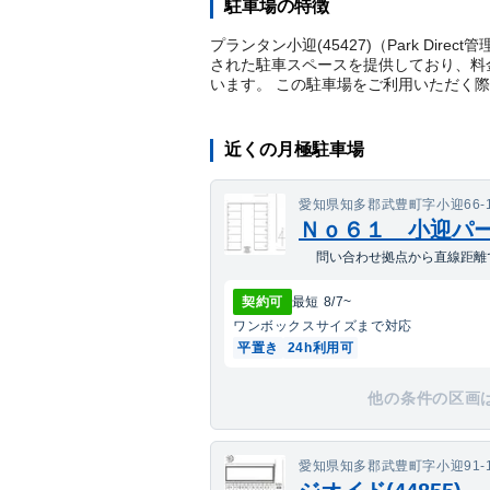
駐車場の特徴
プランタン小迎(45427)（Park Di
された駐車スペースを提供しており、料金
います。 この駐車場をご利用いただく
近くの月極駐車場
愛知県知多郡武豊町字小迎66-
Ｎｏ６１ 小迎パ
問い合わせ拠点から直線距離で
契約可
最短
8/7
~
ワンボックス
サイズまで対応
平置き
24h利用可
他の条件の区画
愛知県知多郡武豊町字小迎91-